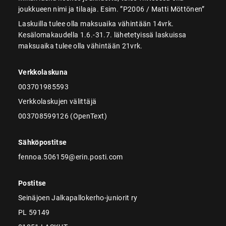
joukkueen nimi ja tilaaja. Esim. ”P2006 / Matti Möttönen”
Laskuilla tulee olla maksuaika vähintään 14vrk.
Kesälomakaudella 1.6.-31.7. lähetetyissä laskuissa
maksuaika tulee olla vähintään 21vrk.
Verkkolaskuna
003701985593
Verkkolaskujen välittäjä
003708599126 (OpenText)
Sähköpostitse
fennoa.506159@erin.posti.com
Postitse
Seinäjoen Jalkapallokerho-juniorit ry
PL 59149