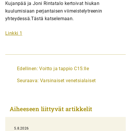
Kujanpää ja Joni Rintatalo kertoivat hiukan
kuulumisiaan perjantaisen viimeistelytreenin
yhteydessä.Tästä katselemaan.
Linkki 1
A
Edellinen:
Voitto ja tappio C15:lle
r
Seuraava:
Varsinaiset venetsialaiset
t
i
k
Aiheeseen liittyvät artikkelit
k
e
l
5.8.2026