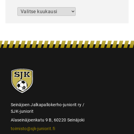
Arkistot
SJK-
juniorit
Seinäjoen Jalkapallokerho-juniorit ry /
SJK-juniorit
Alaseinäjoenkatu 9 B, 60220 Seinäjoki
toimisto@sjk-juniorit.fi