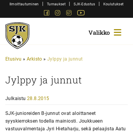
Siirry
|
|
|
Ilmoittautuminen
Turnaukset
SJK-Edustus
Koulutukset
sisältöön
Facebook
Instagram
Twitter
Youtube
Sjk-
Juniorit
Etusivu
»
Arkisto
»
Jylppy ja junnut
Jylppy ja junnut
Julkaistu
28.8.2015
SJK-junioreiden B-junnut ovat aloittaneet
syyskierroksen todella mainiosti. Joukkueen
vastuuvalmentaja Jyri Hietaharju, sekä pelaajista Aatu