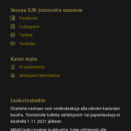
Seuraa SJK-junioreita somessa
Facebook
Instagram
Twitter
Youtube
Katso myös
Pruukinranta
Seinäjoen leirintäalue
Laskutustiedot
Otamme vastaan vain verkkolaskuja alla olevien kanavien
kautta. Toimistolle tulleita sähköposti- tai paperilaskuja ei
käsitellä 1.11.2021 jälkeen.
Mikäli lasku koskee joukkuetta, tulee viitteessä olla