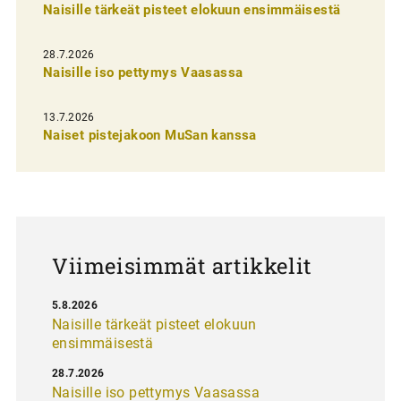
Naisille tärkeät pisteet elokuun ensimmäisestä
i
e
28.7.2026
n
Naisille iso pettymys Vaasassa
s
13.7.2026
e
Naiset pistejakoon MuSan kanssa
l
a
u
s
Viimeisimmät artikkelit
5.8.2026
Naisille tärkeät pisteet elokuun
ensimmäisestä
28.7.2026
Naisille iso pettymys Vaasassa