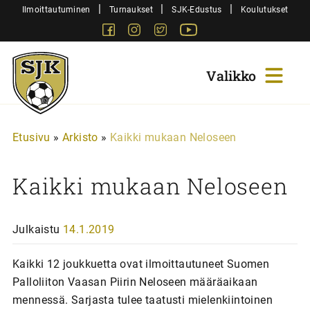
Siirry
|
|
|
Ilmoittautuminen
Turnaukset
SJK-Edustus
Koulutukset
sisältöön
Facebook
Instagram
Twitter
Youtube
Sjk-
Juniorit
Etusivu
»
Arkisto
»
Kaikki mukaan Neloseen
Kaikki mukaan Neloseen
Julkaistu
14.1.2019
Kaikki 12 joukkuetta ovat ilmoittautuneet Suomen
Palloliiton Vaasan Piirin Neloseen määräaikaan
mennessä. Sarjasta tulee taatusti mielenkiintoinen