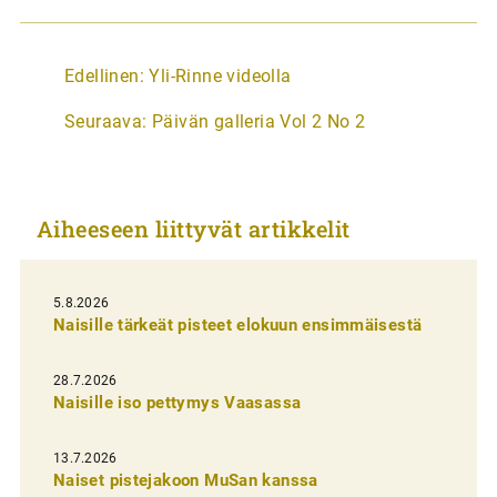
A
Edellinen:
Yli-Rinne videolla
r
Seuraava:
Päivän galleria Vol 2 No 2
t
i
k
Aiheeseen liittyvät artikkelit
k
e
l
5.8.2026
Naisille tärkeät pisteet elokuun ensimmäisestä
i
e
28.7.2026
n
Naisille iso pettymys Vaasassa
s
13.7.2026
e
Naiset pistejakoon MuSan kanssa