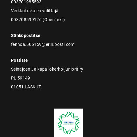
003701985593
Verkkolaskujen välittäjä
003708599126 (OpenText)
Sähköpostitse
fennoa.506159@erin.posti.com
Postitse
Seinäjoen Jalkapallokerho-juniorit ry
PL 59149
01051 LASKUT