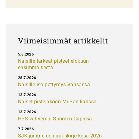
l
a
u
s
Viimeisimmät artikkelit
5.8.2026
Naisille tärkeät pisteet elokuun
ensimmäisestä
28.7.2026
Naisille iso pettymys Vaasassa
13.7.2026
Naiset pistejakoon MuSan kanssa
13.7.2026
HPS vahvempi Suomen Cupissa
7.7.2026
SJK-junioreiden uutiskirje kesä 2026