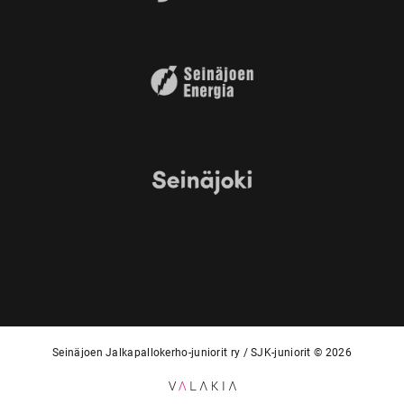
Seinäjoen Jalkapallokerho-juniorit ry / SJK-juniorit © 2026