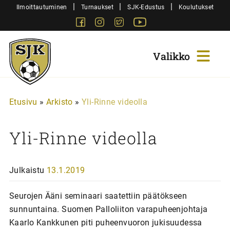
Siirry
|
|
|
Ilmoittautuminen
Turnaukset
SJK-Edustus
Koulutukset
sisältöön
Facebook
Instagram
Twitter
Youtube
Sjk-
Juniorit
Etusivu
»
Arkisto
»
Yli-Rinne videolla
Yli-Rinne videolla
Julkaistu
13.1.2019
Seurojen Ääni seminaari saatettiin päätökseen
sunnuntaina. Suomen Palloliiton varapuheenjohtaja
Kaarlo Kankkunen piti puheenvuoron jukisuudessa