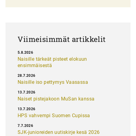
l
a
u
s
Viimeisimmät artikkelit
5.8.2026
Naisille tärkeät pisteet elokuun
ensimmäisestä
28.7.2026
Naisille iso pettymys Vaasassa
13.7.2026
Naiset pistejakoon MuSan kanssa
13.7.2026
HPS vahvempi Suomen Cupissa
7.7.2026
SJK-junioreiden uutiskirje kesä 2026