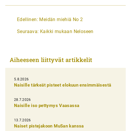
A
Edellinen:
Meidän miehiä No 2
r
Seuraava:
Kaikki mukaan Neloseen
t
i
k
Aiheeseen liittyvät artikkelit
k
e
l
5.8.2026
Naisille tärkeät pisteet elokuun ensimmäisestä
i
e
28.7.2026
n
Naisille iso pettymys Vaasassa
s
13.7.2026
e
Naiset pistejakoon MuSan kanssa