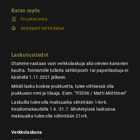
Katso myös
Pruukinranta
Seinäjoen leirintäalue
Laskutustiedot
Otamme vastaan vain verkkolaskuja alla olevien kanavien
kautta. Toimistolle tulleita sähköposti- tai paperilaskuja ei
käsitellä 1.11.2021 jälkeen.
Mikäli lasku koskee joukkuetta, tulee viitteessä olla
joukkueen nimi ja tilaaja. Esim. ”P2006 / Matti Möttönen”
Laskuilla tulee olla maksuaika vähintään 14vrk.
Kesälomakaudella 1.6.-31.7. lähetetyissä laskuissa
maksuaika tulee olla vähintään 21vrk.
Verkkolaskuna