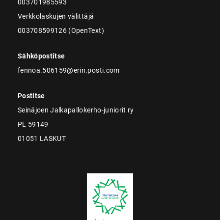
003701985593
Verkkolaskujen välittäjä
003708599126 (OpenText)
Sähköpostitse
fennoa.506159@erin.posti.com
Postitse
Seinäjoen Jalkapallokerho-juniorit ry
PL 59149
01051 LASKUT