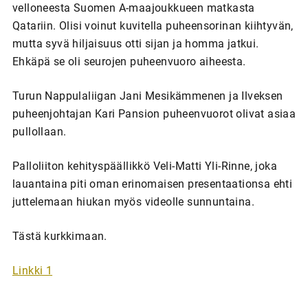
velloneesta Suomen A-maajoukkueen matkasta
Qatariin. Olisi voinut kuvitella puheensorinan kiihtyvän,
mutta syvä hiljaisuus otti sijan ja homma jatkui.
Ehkäpä se oli seurojen puheenvuoro aiheesta.
Turun Nappulaliigan Jani Mesikämmenen ja Ilveksen
puheenjohtajan Kari Pansion puheenvuorot olivat asiaa
pullollaan.
Palloliiton kehityspäällikkö Veli-Matti Yli-Rinne, joka
lauantaina piti oman erinomaisen presentaationsa ehti
juttelemaan hiukan myös videolle sunnuntaina.
Tästä kurkkimaan.
Linkki 1