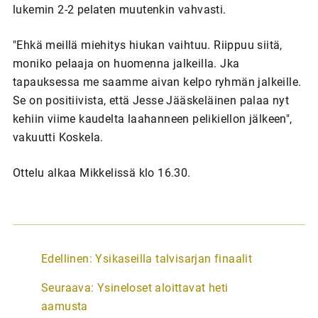
lukemin 2-2 pelaten muutenkin vahvasti.
"Ehkä meillä miehitys hiukan vaihtuu. Riippuu siitä,
moniko pelaaja on huomenna jalkeilla. Jka
tapauksessa me saamme aivan kelpo ryhmän jalkeille.
Se on positiivista, että Jesse Jääskeläinen palaa nyt
kehiin viime kaudelta laahanneen pelikiellon jälkeen",
vakuutti Koskela.
Ottelu alkaa Mikkelissä klo 16.30.
A
Edellinen:
Ysikaseilla talvisarjan finaalit
r
Seuraava:
Ysineloset aloittavat heti
t
aamusta
i