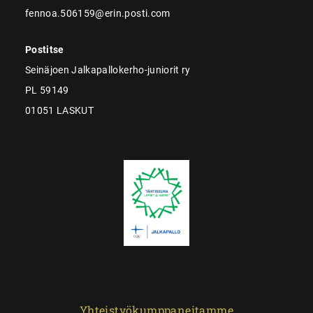
fennoa.506159@erin.posti.com
Postitse
Seinäjoen Jalkapallokerho-juniorit ry
PL 59149
01051 LASKUT
Yhteistyökumppaneitamme