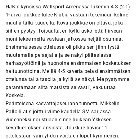
HJK:n kynsissä Wallsport Areenassa lukemin 4-3 (2-1).
"Harva joukkue tulee Klubia vastaan tekemään kolme
maalia tällä kaudella. Kova joukkue on oltava, joka
siihen pystyy. Toisaalta, en kyllä usko, että hirveän
moni tekee meitä vastaan jatkossa neljää osumaa.
Ensimmäisessä ottelussa oli pikkuisen jännitystä
muutamalla pelaajalla ja se näkyi pääasiassa
harhasyöttöinä ja huonoina ensimmäisen kosketuksen
haltuunottoina. Meillä 4-5 kaveria pelasi ensimmäisen
ottelunsa tällä tasolla ja kyllä se näkyi. Me pystymme
parantamaan siitä matsista selvästi", vakuuttaa
Koskela.
Perinteisenä kasvattajaseurana tunnettu Mikkelin
Palloilijat sijoittui viime kaudella SM-sarjassa
viidenneksi noustuaan sinne huikean Ykkösen
kevätkierroksen ansiosta. Joukkue hävisi 11
ottelustaan vain yhden voittaen loput kymmenen.