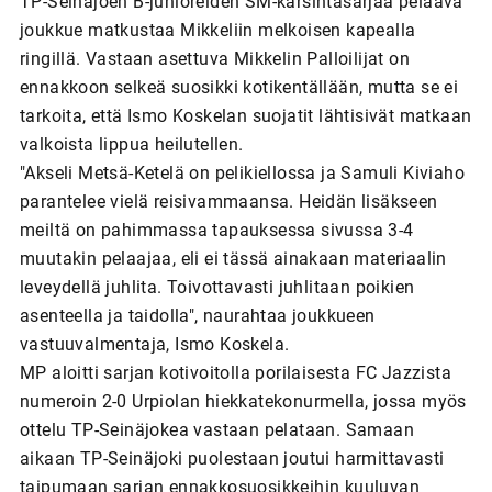
TP-Seinäjoen B-junioreiden SM-karsintasarjaa pelaava
joukkue matkustaa Mikkeliin melkoisen kapealla
ringillä. Vastaan asettuva Mikkelin Palloilijat on
ennakkoon selkeä suosikki kotikentällään, mutta se ei
tarkoita, että Ismo Koskelan suojatit lähtisivät matkaan
valkoista lippua heilutellen.
"Akseli Metsä-Ketelä on pelikiellossa ja Samuli Kiviaho
parantelee vielä reisivammaansa. Heidän lisäkseen
meiltä on pahimmassa tapauksessa sivussa 3-4
muutakin pelaajaa, eli ei tässä ainakaan materiaalin
leveydellä juhlita. Toivottavasti juhlitaan poikien
asenteella ja taidolla", naurahtaa joukkueen
vastuuvalmentaja, Ismo Koskela.
MP aloitti sarjan kotivoitolla porilaisesta FC Jazzista
numeroin 2-0 Urpiolan hiekkatekonurmella, jossa myös
ottelu TP-Seinäjokea vastaan pelataan. Samaan
aikaan TP-Seinäjoki puolestaan joutui harmittavasti
taipumaan sarjan ennakkosuosikkeihin kuuluvan