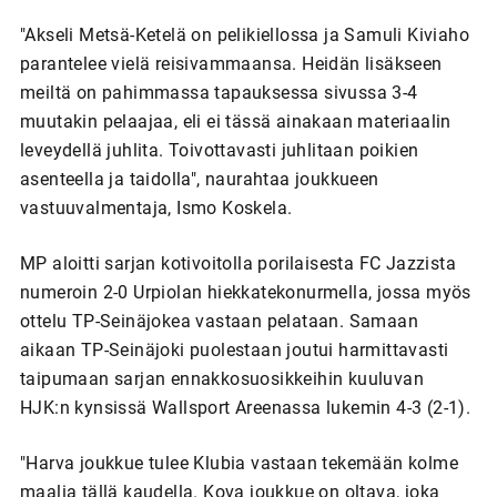
"Akseli Metsä-Ketelä on pelikiellossa ja Samuli Kiviaho
parantelee vielä reisivammaansa. Heidän lisäkseen
meiltä on pahimmassa tapauksessa sivussa 3-4
muutakin pelaajaa, eli ei tässä ainakaan materiaalin
leveydellä juhlita. Toivottavasti juhlitaan poikien
asenteella ja taidolla", naurahtaa joukkueen
vastuuvalmentaja, Ismo Koskela.
MP aloitti sarjan kotivoitolla porilaisesta FC Jazzista
numeroin 2-0 Urpiolan hiekkatekonurmella, jossa myös
ottelu TP-Seinäjokea vastaan pelataan. Samaan
aikaan TP-Seinäjoki puolestaan joutui harmittavasti
taipumaan sarjan ennakkosuosikkeihin kuuluvan
HJK:n kynsissä Wallsport Areenassa lukemin 4-3 (2-1).
"Harva joukkue tulee Klubia vastaan tekemään kolme
maalia tällä kaudella. Kova joukkue on oltava, joka