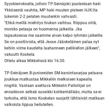
Syyskierroksella, jolloin TP-Seinäjoki puolestaan haki
Ykkösestä vauhtia, MP haki muuten pisteen HJK:lta
lukemin 2-2 pelaten muutenkin vahvasti.
"Ehkä meillä miehitys hiukan vaihtuu. Riippuu siitä,
moniko pelaaja on huomenna jalkeilla. Jka
tapauksessa me saamme aivan kelpo ryhmän jalkeille.
Se on positiivista, että Jesse Jääskeläinen palaa nyt
kehiin viime kaudelta laahanneen pelikiellon jälkeen",
vakuutti Koskela.
Ottelu alkaa Mikkelissä klo 16.30.
TP-Seinäjoen B-junioreiden SM-karsintasarjaa pelaava
joukkue matkustaa Mikkeliin melkoisen kapealla
ringillä. Vastaan asettuva Mikkelin Palloilijat on
ennakkoon selkeä suosikki kotikentällään, mutta se ei
tarkoita, että Ismo Koskelan suojatit lähtisivät matkaan
valkoista lippua heilutellen.