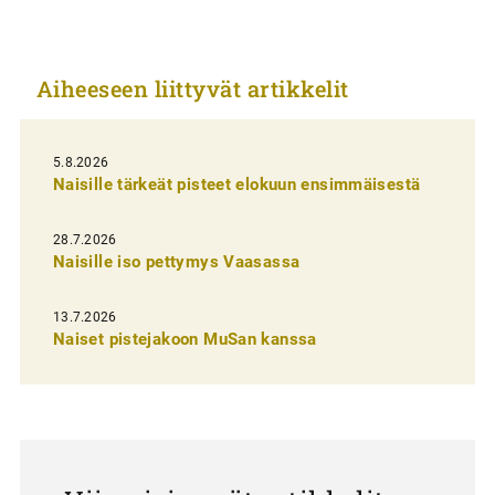
k
k
Aiheeseen liittyvät artikkelit
e
l
i
5.8.2026
Naisille tärkeät pisteet elokuun ensimmäisestä
e
n
28.7.2026
Naisille iso pettymys Vaasassa
s
e
13.7.2026
l
Naiset pistejakoon MuSan kanssa
a
u
s