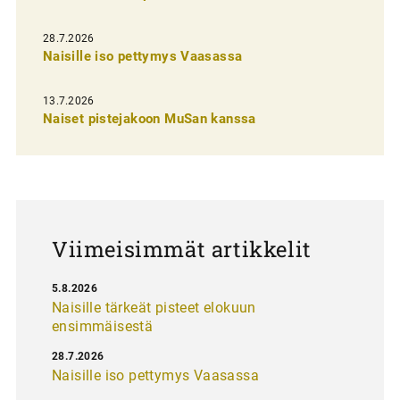
i
e
28.7.2026
n
Naisille iso pettymys Vaasassa
s
13.7.2026
e
Naiset pistejakoon MuSan kanssa
l
a
u
s
Viimeisimmät artikkelit
5.8.2026
Naisille tärkeät pisteet elokuun
ensimmäisestä
28.7.2026
Naisille iso pettymys Vaasassa