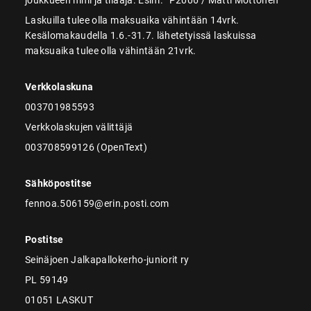
Laskuilla tulee olla maksuaika vähintään 14vrk.
Kesälomakaudella 1.6.-31.7. lähetetyissä laskuissa
maksuaika tulee olla vähintään 21vrk.
Verkkolaskuna
003701985593
Verkkolaskujen välittäjä
003708599126 (OpenText)
Sähköpostitse
fennoa.506159@erin.posti.com
Postitse
Seinäjoen Jalkapallokerho-juniorit ry
PL 59149
01051 LASKUT