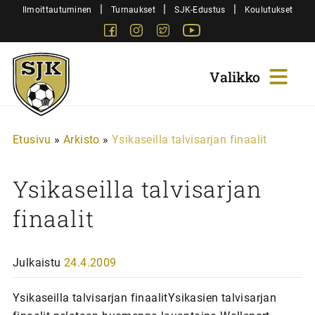
Siirry
|
|
|
Ilmoittautuminen
Turnaukset
SJK-Edustus
Koulutukset
sisältöön
Facebook
Instagram
Twitter
Youtube
Sjk-
Juniorit
Etusivu
»
Arkisto
»
Ysikaseilla talvisarjan finaalit
Ysikaseilla talvisarjan
finaalit
Julkaistu
24.4.2009
Ysikaseilla talvisarjan finaalitYsikasien talvisarjan