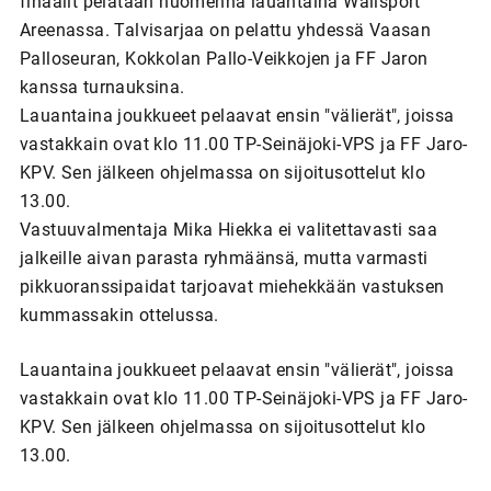
finaalit pelataan huomenna lauantaina Wallsport
Areenassa. Talvisarjaa on pelattu yhdessä Vaasan
Palloseuran, Kokkolan Pallo-Veikkojen ja FF Jaron
kanssa turnauksina.
Lauantaina joukkueet pelaavat ensin "välierät", joissa
vastakkain ovat klo 11.00 TP-Seinäjoki-VPS ja FF Jaro-
KPV. Sen jälkeen ohjelmassa on sijoitusottelut klo
13.00.
Vastuuvalmentaja Mika Hiekka ei valitettavasti saa
jalkeille aivan parasta ryhmäänsä, mutta varmasti
pikkuoranssipaidat tarjoavat miehekkään vastuksen
kummassakin ottelussa.
Lauantaina joukkueet pelaavat ensin "välierät", joissa
vastakkain ovat klo 11.00 TP-Seinäjoki-VPS ja FF Jaro-
KPV. Sen jälkeen ohjelmassa on sijoitusottelut klo
13.00.