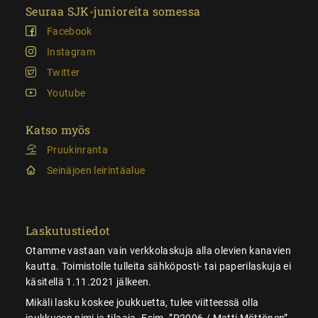
Seuraa SJK-junioreita somessa
Facebook
Instagram
Twitter
Youtube
Katso myös
Pruukinranta
Seinäjoen leirintäalue
Laskutustiedot
Otamme vastaan vain verkkolaskuja alla olevien kanavien
kautta. Toimistolle tulleita sähköposti- tai paperilaskuja ei
käsitellä 1.11.2021 jälkeen.
Mikäli lasku koskee joukkuetta, tulee viitteessä olla
joukkueen nimi ja tilaaja. Esim. ”P2006 / Matti Möttönen”