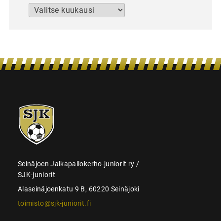
Arkistot
SJK-
juniorit
Seinäjoen Jalkapallokerho-juniorit ry /
SJK-juniorit
Alaseinäjoenkatu 9 B, 60220 Seinäjoki
toimisto@sjk-juniorit.fi