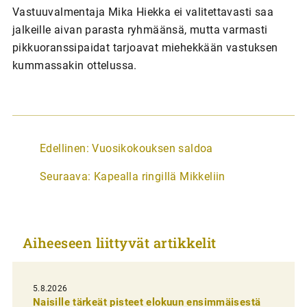
Vastuuvalmentaja Mika Hiekka ei valitettavasti saa
jalkeille aivan parasta ryhmäänsä, mutta varmasti
pikkuoranssipaidat tarjoavat miehekkään vastuksen
kummassakin ottelussa.
A
Edellinen:
Vuosikokouksen saldoa
r
Seuraava:
Kapealla ringillä Mikkeliin
t
i
k
Aiheeseen liittyvät artikkelit
k
e
l
5.8.2026
Naisille tärkeät pisteet elokuun ensimmäisestä