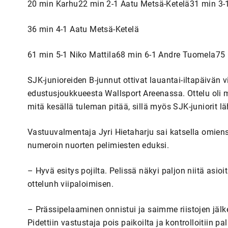
20 min Karhu22 min 2-1 Aatu Metsä-Ketelä31 min 3
36 min 4-1 Aatu Metsä-Ketelä
61 min 5-1 Niko Mattila68 min 6-1 Andre Tuomela75 
SJK-junioreiden B-junnut ottivat lauantai-iltapäivän
edustusjoukkueesta Wallsport Areenassa. Ottelu oli ma
mitä kesällä tuleman pitää, sillä myös SJK-juniorit l
Vastuuvalmentaja Jyri Hietaharju sai katsella omiensa
numeroin nuorten pelimiesten eduksi.
– Hyvä esitys pojilta. Pelissä näkyi paljon niitä asi
ottelunh viipaloimisen.
– Prässipelaaminen onnistui ja saimme riistojen jä
Pidettiin vastustaja pois paikoilta ja kontrolloitiin p