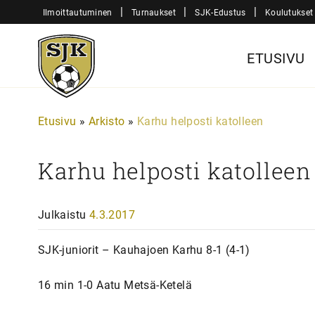
Siirry
|
|
|
Ilmoittautuminen
Turnaukset
SJK-Edustus
Koulutukset
sisältöön
Sjk-
ETUSIVU
Juniorit
Etusivu
»
Arkisto
»
Karhu helposti katolleen
Karhu helposti katolleen
Julkaistu
4.3.2017
SJK-juniorit – Kauhajoen Karhu 8-1 (4-1)
16 min 1-0 Aatu Metsä-Ketelä