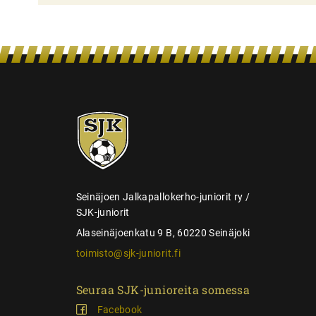
i
e
n
s
e
SJK-
l
juniorit
a
u
s
Seinäjoen Jalkapallokerho-juniorit ry /
SJK-juniorit
Alaseinäjoenkatu 9 B, 60220 Seinäjoki
toimisto@sjk-juniorit.fi
Seuraa SJK-junioreita somessa
Facebook