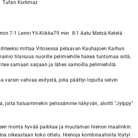
-1 Tufan Korkmaz
min 7-1 Lenni Yli-Kiikka79 min 8-1 Aatu Metsä-Ketelä
 viihteeksi mittaa Vitosessa pelaavan Kauhajoen Karhun
inio tilaisuus nuorille pelimiehille hakea tuntumaa siitä,
ähtee samaan sarjaan ja lähes samoilla pelimiehillä.
 varsin vahvaa esitystä, joka päättyi lopulta selvin
oita, joita haluammekin pelissämme näkyvän, aloitti "Jylppy"
lkeen monta hyvää paikkaa ja muutaman hienon maalinkin.
alloa oikeastaan koko ottelu. Hienoja kombinaatioita löytyi