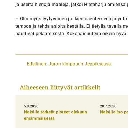
ja useita hienoja maaleja, jatkoi Hietaharju omiensa
– Olin myös tyytyväinen poikien asenteeseen ja yritteli
tempoa ja tehdä asioita kentällä. Ei tietyllä tavalla
nauttivat pelaamisesta. Kokonaisuutena oikein hyvä es
A
Edellinen:
Jaron kimppuun Jeppiksessä
r
t
Aiheeseen liittyvät artikkelit
i
k
5.8.2026
k
28.7.2026
Naisille tärkeät pisteet elokuun
Naisille iso 
e
ensimmäisestä
l