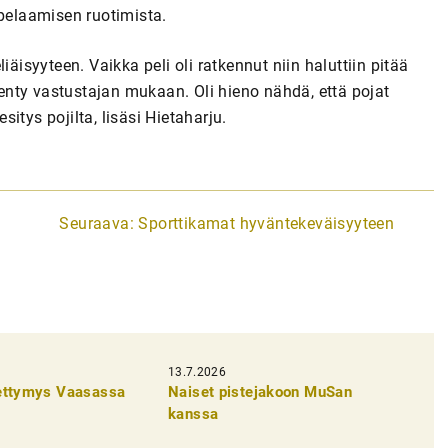
 pelaamisen ruotimista.
äisyyteen. Vaikka peli oli ratkennut niin haluttiin pitää
 menty vastustajan mukaan. Oli hieno nähdä, että pojat
itys pojilta, lisäsi Hietaharju.
Seuraava:
Sporttikamat hyväntekeväisyyteen
13.7.2026
pettymys Vaasassa
Naiset pistejakoon MuSan
kanssa