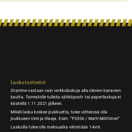
Laskutustiedot
Otamme vastaan vain verkkolaskuja alla olevien kanavien
kautta. Toimistolle tulleita sähköposti- tai paperilaskuja ei
käsitellä 1.11.2021 jälkeen.
Mikäli lasku koskee joukkuetta, tulee viitteessä olla
joukkueen nimi ja tilaaja. Esim. ”P2006 / Matti Möttönen”
Laskuilla tulee olla maksuaika vähintään 14vrk.