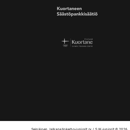
Seinäjoen Jalkapallokerho-juniorit ry / SJK-juniorit © 2026