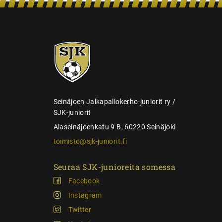
n
s
e
SJK-
l
juniorit
a
u
s
Seinäjoen Jalkapallokerho-juniorit ry /
SJK-juniorit
Alaseinäjoenkatu 9 B, 60220 Seinäjoki
toimisto@sjk-juniorit.fi
Seuraa SJK-junioreita somessa
Facebook
Instagram
Twitter