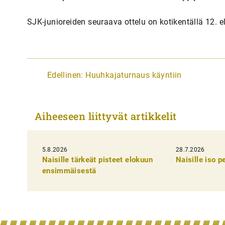
SJK-junioreiden seuraava ottelu on kotikentällä 12. 
A
Edellinen:
Huuhkajaturnaus käyntiin
r
t
Aiheeseen liittyvät artikkelit
i
k
5.8.2026
k
28.7.2026
Naisille tärkeät pisteet elokuun
Naisille iso 
e
ensimmäisestä
l
i
e