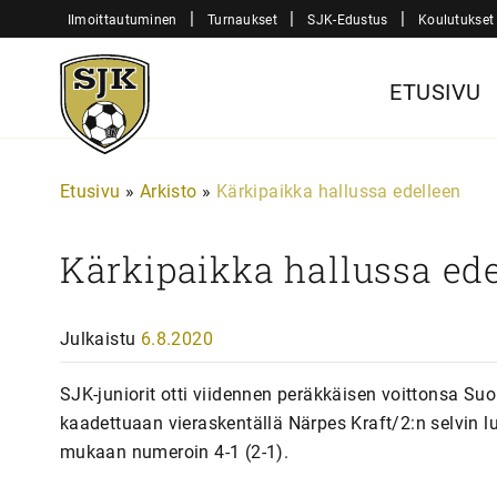
Siirry
|
|
|
Ilmoittautuminen
Turnaukset
SJK-Edustus
Koulutukset
sisältöön
Sjk-
ETUSIVU
Juniorit
Etusivu
»
Arkisto
»
Kärkipaikka hallussa edelleen
Kärkipaikka hallussa ed
Julkaistu
6.8.2020
SJK-juniorit otti viidennen peräkkäisen voittonsa Su
kaadettuaan vieraskentällä Närpes Kraft/2:n selvin l
mukaan numeroin 4-1 (2-1).