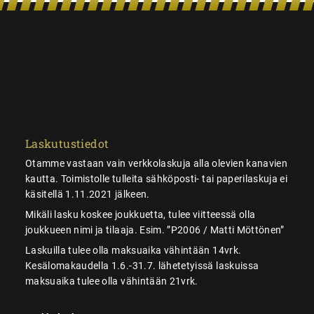
Laskutustiedot
Otamme vastaan vain verkkolaskuja alla olevien kanavien
kautta. Toimistolle tulleita sähköposti- tai paperilaskuja ei
käsitellä 1.11.2021 jälkeen.
Mikäli lasku koskee joukkuetta, tulee viitteessä olla
joukkueen nimi ja tilaaja. Esim. ”P2006 / Matti Möttönen”
Laskuilla tulee olla maksuaika vähintään 14vrk.
Kesälomakaudella 1.6.-31.7. lähetetyissä laskuissa
maksuaika tulee olla vähintään 21vrk.