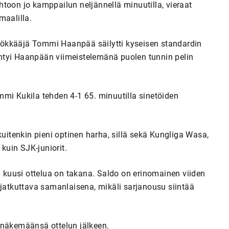
toon jo kamppailun neljännellä minuutilla, vieraat
maalilla.
yökkääjä Tommi Haanpää säilytti kyseisen standardin
ntyi Haanpään viimeistelemänä puolen tunnin pelin
mmi Kukila tehden 4-1 65. minuutilla sinetöiden
kuitenkin pieni optinen harha, sillä sekä Kungliga Wasa,
uin SJK-juniorit.
n kuusi ottelua on takana. Saldo on erinomainen viiden
 jatkuttava samanlaisena, mikäli sarjanousu siintää
 näkemäänsä ottelun jälkeen.