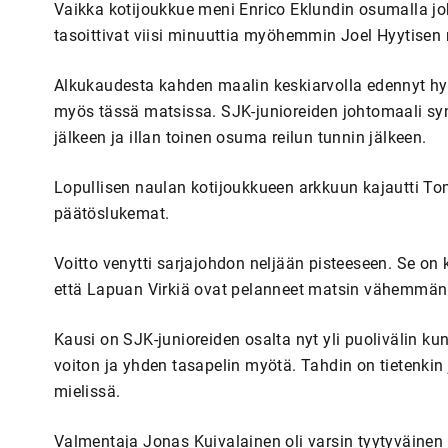
Vaikka kotijoukkue meni Enrico Eklundin osumalla joh
tasoittivat viisi minuuttia myöhemmin Joel Hyytisen 
Alkukaudesta kahden maalin keskiarvolla edennyt h
myös tässä matsissa. SJK-junioreiden johtomaali sy
jälkeen ja illan toinen osuma reilun tunnin jälkeen.
Lopullisen naulan kotijoukkueen arkkuun kajautti To
päätöslukemat.
Voitto venytti sarjajohdon neljään pisteeseen. Se on 
että Lapuan Virkiä ovat pelanneet matsin vähemmän k
Kausi on SJK-junioreiden osalta nyt yli puolivälin ku
voiton ja yhden tasapelin myötä. Tahdin on tietenkin
mielissä.
Valmentaja Jonas Kuivalainen oli varsin tyytyväinen