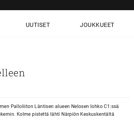
UUTISET
JOUKKUEET
elleen
omen Palloliiton Läntisen alueen Nelosen lohko C1:ssä
ukemin. Kolme pistettä lähti Närpiön Keskuskentältä