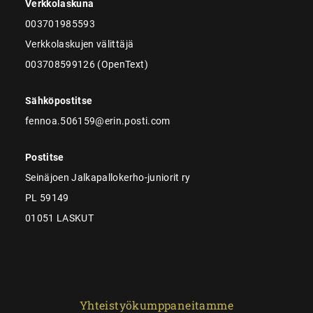
Verkkolaskuna
003701985593
Verkkolaskujen välittäjä
003708599126 (OpenText)
Sähköpostitse
fennoa.506159@erin.posti.com
Postitse
Seinäjoen Jalkapallokerho-juniorit ry
PL 59149
01051 LASKUT
Yhteistyökumppaneitamme