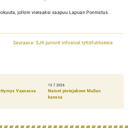
elokuuta, jolloin vieraaksi saapuu Lapuan Ponnistus.
Seuraava:
SJK-juniorit infosivat tyttöfutiksesta
13.7.2026
pettymys Vaasassa
Naiset pistejakoon MuSan
kanssa