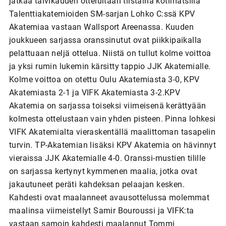
jatkaa talvikauden otteluitaan tiistaina kotimatsilla
Talenttiakatemioiden SM-sarjan Lohko C:ssä KPV
Akatemiaa vastaan Wallsport Areenassa. Kuuden
joukkueen sarjassa oranssinutut ovat piikkipaikalla
pelattuaan neljä ottelua. Niistä on tullut kolme voittoa
ja yksi rumin lukemin kärsitty tappio JJK Akatemialle.
Kolme voittoa on otettu Oulu Akatemiasta 3-0, KPV
Akatemiasta 2-1 ja VIFK Akatemiasta 3-2.KPV
Akatemia on sarjassa toiseksi viimeisenä kerättyään
kolmesta ottelustaan vain yhden pisteen. Pinna lohkesi
VIFK Akatemialta vieraskentällä maalittoman tasapelin
turvin. TP-Akatemian lisäksi KPV Akatemia on hävinnyt
vieraissa JJK Akatemialle 4-0. Oranssi-mustien tilille
on sarjassa kertynyt kymmenen maalia, jotka ovat
jakautuneet peräti kahdeksan pelaajan kesken.
Kahdesti ovat maalanneet avausottelussa molemmat
maalinsa viimeistellyt Samir Bouroussi ja VIFK:ta
vastaan samoin kahdesti maalannut Tommi