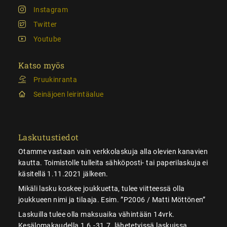
Instagram
Twitter
Youtube
Katso myös
Pruukinranta
Seinäjoen leirintäalue
Laskutustiedot
Otamme vastaan vain verkkolaskuja alla olevien kanavien
kautta. Toimistolle tulleita sähköposti- tai paperilaskuja ei
käsitellä 1.11.2021 jälkeen.
Mikäli lasku koskee joukkuetta, tulee viitteessä olla
joukkueen nimi ja tilaaja. Esim. ”P2006 / Matti Möttönen”
Laskuilla tulee olla maksuaika vähintään 14vrk.
Kesälomakaudella 1.6.-31.7. lähetetyissä laskuissa