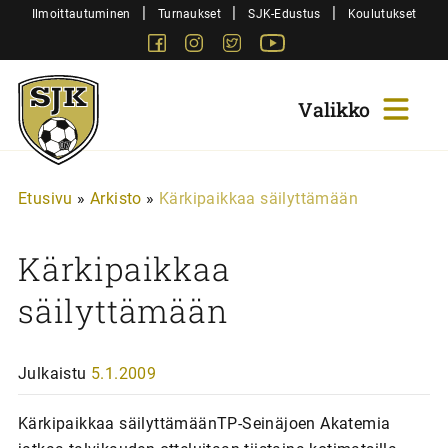
Siirry
|
|
|
Ilmoittautuminen
Turnaukset
SJK-Edustus
Koulutukset
sisältöön
Facebook
Instagram
Twitter
Youtube
Sjk-
Juniorit
Etusivu
»
Arkisto
»
Kärkipaikkaa säilyttämään
Kärkipaikkaa
säilyttämään
Julkaistu
5.1.2009
Kärkipaikkaa säilyttämäänTP-Seinäjoen Akatemia