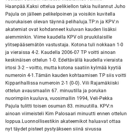
Haanpää.Kaksi ottelua pelikiellon takia huilannut Juho
Pajula on jälleen pelikelpoinen ja voisikin kuvitella
nuorukaisen olevan täynnä pelihaluja.TP:n ja KPV:n
akatemiat ovat kohdanneet kuluvan kauden lisäksi
aiemminkin. Viime kaudella KPV oli pruukilaisille
ylitsepääsemätön vastustaja. Kotona tuli nokkaan 1-0
ja vieraissa 4-2. Kaudella 2006-07 TP voitti ainoan
keskinäisen ottelun 1-0. Edeltävällä kaudella vieraista
irtosi 3-2 –voitto, mutta kotona saatiin kylmää kyytiä
numeroin 4-1.Tämän kauden kohtaamisen TP siis voitti
Kipparihallissa numeroin 2-1 (0-0). Vili Rajamäkiiski
ottelun avausmaalin 67. minuutilla ja porukan
nuorimpiin kuuluva, vuosimallin 1994, Veli-Pekka
Pajula tulitti toisen osuman 83. minuutilla. KPV:n
ainoan viimeisteli Kim Palosaari minuutti ennen ottelun
loppua.Luonnollisestikin akateemikot haluavat ottaa
nyt täydet pisteet pystyäkseen siinä sivussa