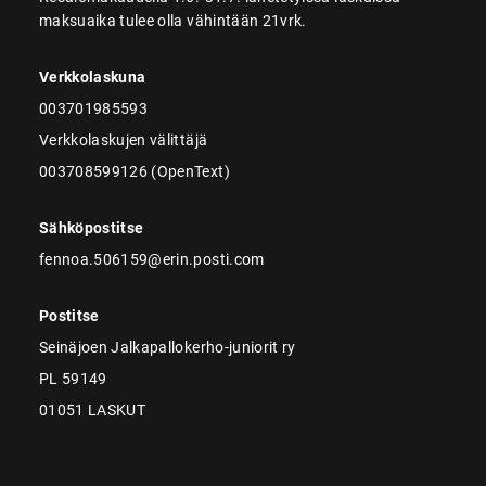
maksuaika tulee olla vähintään 21vrk.
Verkkolaskuna
003701985593
Verkkolaskujen välittäjä
003708599126 (OpenText)
Sähköpostitse
fennoa.506159@erin.posti.com
Postitse
Seinäjoen Jalkapallokerho-juniorit ry
PL 59149
01051 LASKUT