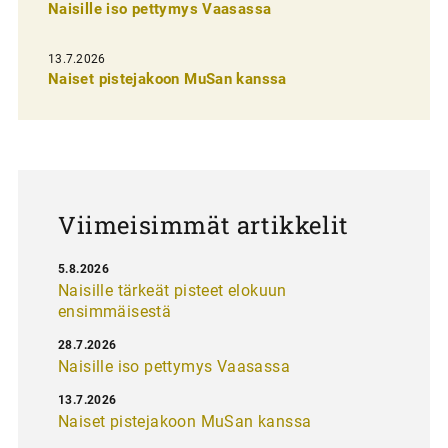
n
Naisille iso pettymys Vaasassa
s
13.7.2026
e
Naiset pistejakoon MuSan kanssa
l
a
u
s
Viimeisimmät artikkelit
5.8.2026
Naisille tärkeät pisteet elokuun
ensimmäisestä
28.7.2026
Naisille iso pettymys Vaasassa
13.7.2026
Naiset pistejakoon MuSan kanssa