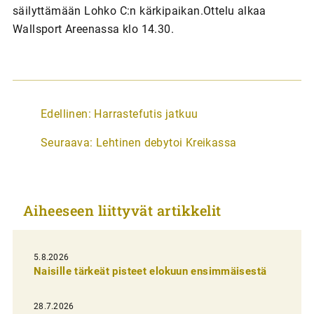
säilyttämään Lohko C:n kärkipaikan.Ottelu alkaa
Wallsport Areenassa klo 14.30.
A
Edellinen:
Harrastefutis jatkuu
r
Seuraava:
Lehtinen debytoi Kreikassa
t
i
k
Aiheeseen liittyvät artikkelit
k
e
l
5.8.2026
Naisille tärkeät pisteet elokuun ensimmäisestä
i
e
28.7.2026