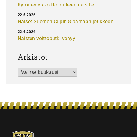
Kymmenes voitto putkeen naisille
22.6.2026
Naiset Suomen Cupin 8 parhaan joukkoon
22.6.2026
Naisten voittoputki venyy
Arkistot
Arkistot
SJK-