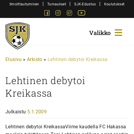
Siirry
|
|
|
Ilmoittautuminen
Turnaukset
SJK-Edustus
Koulutukset
sisältöön
Facebook
Instagram
Twitter
Youtube
Sjk-
Juniorit
Etusivu
»
Arkisto
»
Lehtinen debytoi Kreikassa
Lehtinen debytoi
Kreikassa
Julkaistu
5.1.2009
Lehtinen debytoi KreikassaViime kaudella FC Hakassa