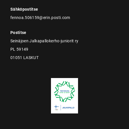
Sähköpostitse
fennoa.506159@erin.posti.com
Postitse
Seinäjoen Jalkapallokerho-juniorit ry
PL 59149
01051 LASKUT