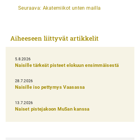
r
Seuraava:
Akatemiikot unten mailla
t
i
k
Aiheeseen liittyvät artikkelit
k
e
l
5.8.2026
Naisille tärkeät pisteet elokuun ensimmäisestä
i
e
28.7.2026
n
Naisille iso pettymys Vaasassa
s
13.7.2026
e
Naiset pistejakoon MuSan kanssa
l
a
u