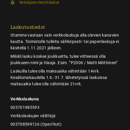
Seinäjoen leirintäalue
Laskutustiedot
Otamme vastaan vain verkkolaskuja alla olevien kanavien
kautta. Toimistolle tulleita sähköposti- tai paperilaskuja ei
käsitellä 1.11.2021 jälkeen.
Mikäli lasku koskee joukkuetta, tulee viitteessä olla
joukkueen nimi ja tilaaja. Esim. ”P2006 / Matti Möttönen”
Laskuilla tulee olla maksuaika vähintään 14vrk.
Kesälomakaudella 1.6.-31.7. lähetetyissä laskuissa
maksuaika tulee olla vähintään 21vrk.
Verkkolaskuna
003701985593
Verkkolaskujen välittäjä
003708599126 (OpenText)