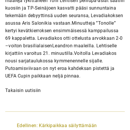
maaleja tykittäneen Toni Lehtisen pelilupa-asiat saatiin
kuosiin ja TP-Seinäjoen kasvatti pääsi sunnuntaina
tekemään debyyttinsä uuden seuransa, Levadiakoksen
asussa Aris Salonikia vastaan.Minuutteja ”Tonolle”
kertyi kevätkierroksen ensimmäisessä kamppailussa
69 kappaletta. Levadiakos otti ottelusta arvokkaan 2-0
–voiton brasilialaisenLeandron maaleilla. Lehtiselle
kirjattiin varoitus 21. minuutilla.Voitolla Levadiakos
nousi sarjataulukossa kymmenennelle sijalle.
Putoamisviivaan on nyt eroa kahdeksan pistettä ja
UEFA Cupin paikkaan neljä pinnaa.
Takaisin uutisiin
A
Edellinen:
Kärkipaikkaa säilyttämään