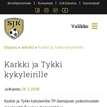
Siirry
|
|
|
Ilmoittautuminen
Turnaukset
SJK-Edustus
Koulutukset
sisältöön
Facebook
Instagram
Twitter
Youtube
Sjk-
Juniorit
Etusivu
»
Arkisto
»
Karkki ja Tykki kykyleirille
Karkki ja Tykki
kykyleirille
Julkaistu
26.3.2008
Karkki ja Tykki kykyleirille TP-Seinäjoen ysikolmosten