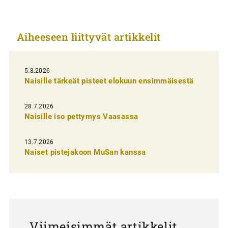
i
k
Aiheeseen liittyvät artikkelit
k
e
l
5.8.2026
Naisille tärkeät pisteet elokuun ensimmäisestä
i
e
28.7.2026
n
Naisille iso pettymys Vaasassa
s
13.7.2026
e
Naiset pistejakoon MuSan kanssa
l
a
u
s
Viimeisimmät artikkelit