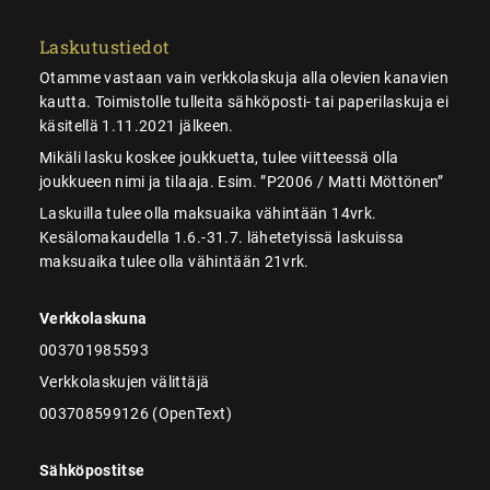
Laskutustiedot
Otamme vastaan vain verkkolaskuja alla olevien kanavien
kautta. Toimistolle tulleita sähköposti- tai paperilaskuja ei
käsitellä 1.11.2021 jälkeen.
Mikäli lasku koskee joukkuetta, tulee viitteessä olla
joukkueen nimi ja tilaaja. Esim. ”P2006 / Matti Möttönen”
Laskuilla tulee olla maksuaika vähintään 14vrk.
Kesälomakaudella 1.6.-31.7. lähetetyissä laskuissa
maksuaika tulee olla vähintään 21vrk.
Verkkolaskuna
003701985593
Verkkolaskujen välittäjä
003708599126 (OpenText)
Sähköpostitse