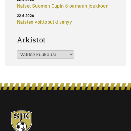
Naiset Suomen Cupin 8 parhaan joukkoon
22.6.2026
Naisten voittoputki venyy
Arkistot
Arkistot
SJK-
juniorit