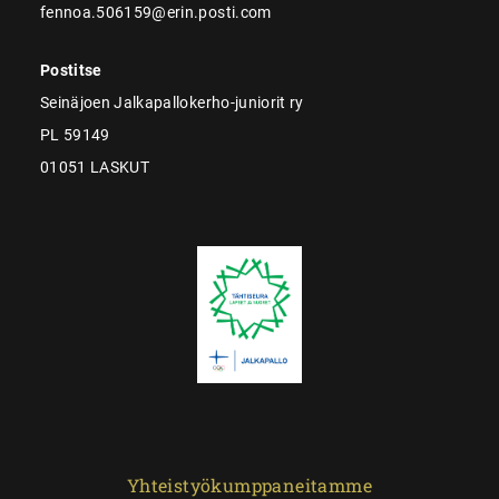
fennoa.506159@erin.posti.com
Postitse
Seinäjoen Jalkapallokerho-juniorit ry
PL 59149
01051 LASKUT
Yhteistyökumppaneitamme