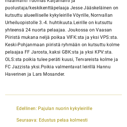
maalivahti Tuomas Karjanlahti ja
puolustaja/keskikenttäpelaaja Jesse Jääskeläinen on
kutsuttu alueelliselle kykyleirille Vöyrille, Norrvallan
Urheiluopistolle 3.-4. huhtikuuta.Leirille on kutsuttu
yhteensä 24 nuorta pelaajaa. Joukossa on Vaasan
Piiristä mukana neljä poikaa VIFK:sta ja yksi VPS:sta.
Keski-Pohjanmaan piiristä ryhmään on kutsuttu kolme
pelaajaa FF Jarosta, kaksi GBK:sta ja yksi KPV:sta.
OLS:sta poikia tulee peräti kuusi, Tervareista kolme ja
FC Jazzista yksi.Poikia valmentavat leirillä Hannu
Haverinen ja Lars Mosander.
A
Edellinen:
Pajulan nuorin kykyleirille
r
Seuraava:
Edustus pelaa kolmesti
t