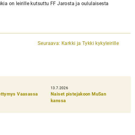
ia on leirille kutsuttu FF Jarosta ja oululaisesta
Seuraava:
Karkki ja Tykki kykyleirille
13.7.2026
pettymys Vaasassa
Naiset pistejakoon MuSan
kanssa