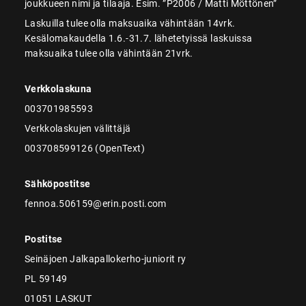
joukkueen nimi ja tilaaja. Esim. ”P2006 / Matti Möttönen”
Laskuilla tulee olla maksuaika vähintään 14vrk.
Kesälomakaudella 1.6.-31.7. lähetetyissä laskuissa
maksuaika tulee olla vähintään 21vrk.
Verkkolaskuna
003701985593
Verkkolaskujen välittäjä
003708599126 (OpenText)
Sähköpostitse
fennoa.506159@erin.posti.com
Postitse
Seinäjoen Jalkapallokerho-juniorit ry
PL 59149
01051 LASKUT