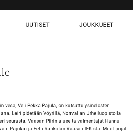
UUTISET
JOUKKUEET
lle
in vesa, Veli-Pekka Pajula, on kutsuttu ysinelosten
ana. Leiri pidetään Vöyrillä, Norrvallan Urheiluopistolla
eri seurasta. Vaasan Piirin alueelta valmentajat Hannu
ain Pajulan ja Eetu Rahkolan Vaasan IFK:sta. Muut pojat