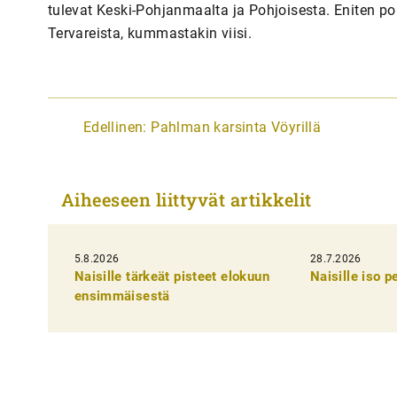
tulevat Keski-Pohjanmaalta ja Pohjoisesta. Eniten poik
Tervareista, kummastakin viisi.
A
Edellinen:
Pahlman karsinta Vöyrillä
r
t
Aiheeseen liittyvät artikkelit
i
k
5.8.2026
k
28.7.2026
Naisille tärkeät pisteet elokuun
Naisille iso 
e
ensimmäisestä
l
i
e