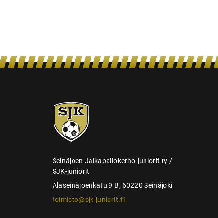
n
s
e
l
a
u
s
SJK-
juniorit
Seinäjoen Jalkapallokerho-juniorit ry /
SJK-juniorit
Alaseinäjoenkatu 9 B, 60220 Seinäjoki
toimisto@sjk-juniorit.fi