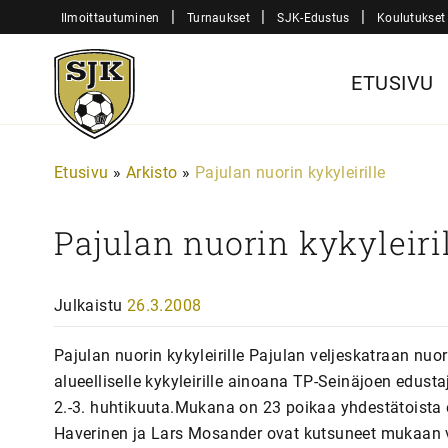
Siirry
|
|
|
Ilmoittautuminen
Turnaukset
SJK-Edustus
Koulutukset
sisältöön
Sjk-
ETUSIVU
Juniorit
Etusivu
»
Arkisto
»
Pajulan nuorin kykyleirille
Pajulan nuorin kykyleiri
Julkaistu
26.3.2008
Pajulan nuorin kykyleirille Pajulan veljeskatraan nuor
alueelliselle kykyleirille ainoana TP-Seinäjoen edustaj
2.-3. huhtikuuta.Mukana on 23 poikaa yhdestätoista 
Haverinen ja Lars Mosander ovat kutsuneet mukaan v