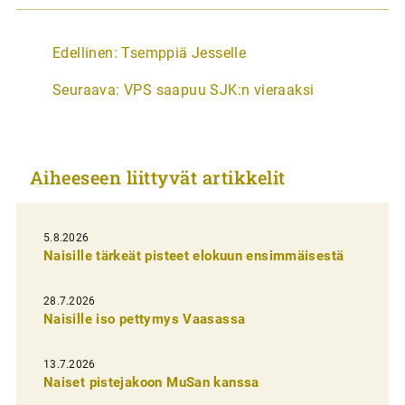
A
Edellinen:
Tsemppiä Jesselle
r
Seuraava:
VPS saapuu SJK:n vieraaksi
t
i
k
Aiheeseen liittyvät artikkelit
k
e
l
5.8.2026
Naisille tärkeät pisteet elokuun ensimmäisestä
i
e
28.7.2026
n
Naisille iso pettymys Vaasassa
s
13.7.2026
e
Naiset pistejakoon MuSan kanssa
l