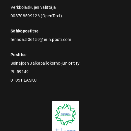
Verkkolaskujen välittäjä
003708599126 (OpenText)
Sähköpostitse
fennoa.506159@erin.posti.com
Postitse
Seinäjoen Jalkapallokerho-juniorit ry
PL 59149
01051 LASKUT