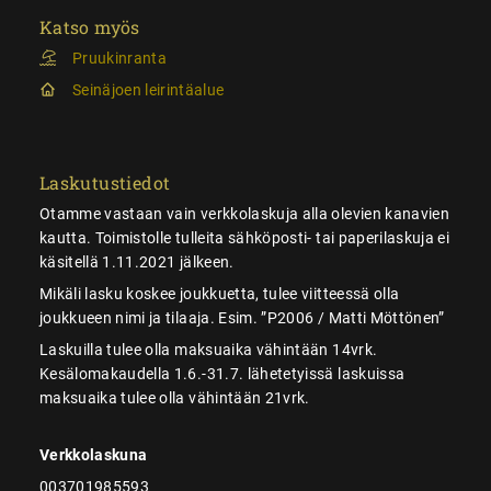
Katso myös
Pruukinranta
Seinäjoen leirintäalue
Laskutustiedot
Otamme vastaan vain verkkolaskuja alla olevien kanavien
kautta. Toimistolle tulleita sähköposti- tai paperilaskuja ei
käsitellä 1.11.2021 jälkeen.
Mikäli lasku koskee joukkuetta, tulee viitteessä olla
joukkueen nimi ja tilaaja. Esim. ”P2006 / Matti Möttönen”
Laskuilla tulee olla maksuaika vähintään 14vrk.
Kesälomakaudella 1.6.-31.7. lähetetyissä laskuissa
maksuaika tulee olla vähintään 21vrk.
Verkkolaskuna
003701985593