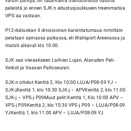
varsin pahoja, on lauantaina mahdollisuus nauttia
peleistä jo ennen SJK:n edustusjoukkueen treenimatsia
VPS:aa vastaan.
P12-ikäluokan II divisioonan karsintaturnaus nimittäin
pelataan samassa paikassa, eli Wallsport Areenassa ja
matsit alkavat klo 10.00.
SJK saa vieraakseen Laihian Lujan, Alavuden Peli-
Veikot ja Vaasan Palloseuran.
SJK:n ottelut:Kenttä 2, Klo 10:00 LUJA/P08-09 YJ –
SJK-jKenttä 1, klo 10:30 SJK-j – APVKenttä 2, klo 11:00
SJK-j – VPS-j P09Muut pelit:Kenttä 1, Klo 10:00 APV –
VPS-j P09Kenttä 2, klo 10:30 VPS-j P09 – LUJA/P08-09
YJKenttä 1, klo 11:00 APV – LUJA/P08-09 YJ