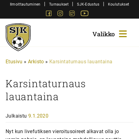
Siirry
|
|
|
Ilmoittautuminen
Turnaukset
SJK-Edustus
Koulutukset
sisältöön
Facebook
Instagram
Twitter
Youtube
Sjk-
Juniorit
Etusivu
»
Arkisto
»
Karsintaturnaus lauantaina
Karsintaturnaus
lauantaina
Julkaistu
9.1.2020
Nyt kun livefutiksen vieroitusoireet alkavat olla jo