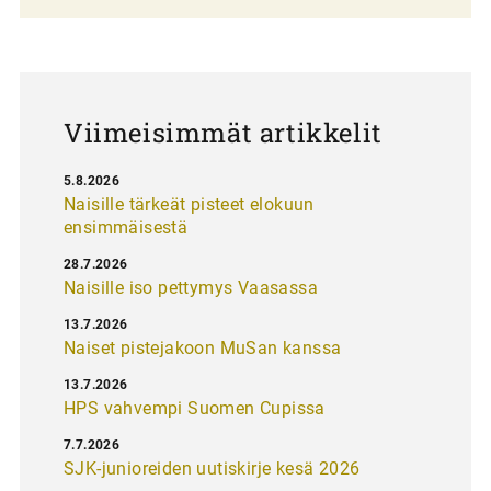
a
u
s
Viimeisimmät artikkelit
5.8.2026
Naisille tärkeät pisteet elokuun
ensimmäisestä
28.7.2026
Naisille iso pettymys Vaasassa
13.7.2026
Naiset pistejakoon MuSan kanssa
13.7.2026
HPS vahvempi Suomen Cupissa
7.7.2026
SJK-junioreiden uutiskirje kesä 2026