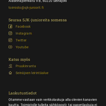
Alaseinäjoenkatu 9 B, 60220 Seinäjoki
toimisto@sjk-juniorit.fi
Seuraa SJK-junioreita somessa
Facebook
Instagram
Twitter
Youtube
Katso myös
Pruukinranta
Seinäjoen leirintäalue
Laskutustiedot
Otamme vastaan vain verkkolaskuja alla olevien kanavien
kautta. Toimistolle tulleita sähköposti- tai paperilaskuja ei