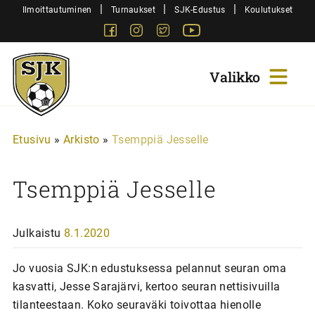
Siirry
|
|
|
Ilmoittautuminen
Turnaukset
SJK-Edustus
Koulutukset
sisältöön
Facebook
Instagram
Twitter
Youtube
Sjk-
Juniorit
Etusivu
»
Arkisto
»
Tsemppiä Jesselle
Tsemppiä Jesselle
Julkaistu
8.1.2020
Jo vuosia SJK:n edustuksessa pelannut seuran oma
kasvatti, Jesse Sarajärvi, kertoo seuran nettisivuilla
tilanteestaan. Koko seuraväki toivottaa hienolle