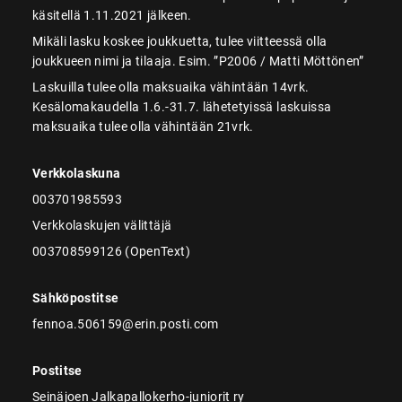
käsitellä 1.11.2021 jälkeen.
Mikäli lasku koskee joukkuetta, tulee viitteessä olla
joukkueen nimi ja tilaaja. Esim. ”P2006 / Matti Möttönen”
Laskuilla tulee olla maksuaika vähintään 14vrk.
Kesälomakaudella 1.6.-31.7. lähetetyissä laskuissa
maksuaika tulee olla vähintään 21vrk.
Verkkolaskuna
003701985593
Verkkolaskujen välittäjä
003708599126 (OpenText)
Sähköpostitse
fennoa.506159@erin.posti.com
Postitse
Seinäjoen Jalkapallokerho-juniorit ry