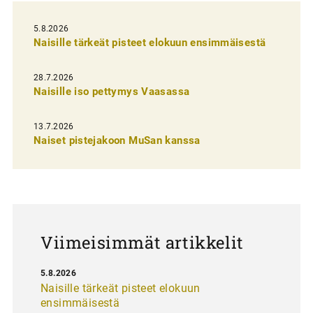
e
l
5.8.2026
Naisille tärkeät pisteet elokuun ensimmäisestä
i
e
28.7.2026
n
Naisille iso pettymys Vaasassa
s
13.7.2026
e
Naiset pistejakoon MuSan kanssa
l
a
u
s
Viimeisimmät artikkelit
5.8.2026
Naisille tärkeät pisteet elokuun
ensimmäisestä