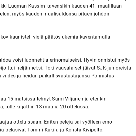
tykki Luqman Kassim kavensikin kauden 41. maalillaan
telun, myös kauden maalisaldonsa pitäen johdon
okov kaunisteli vielä päätöslukemia kaventamalla
 Saldoa voisi luonnehtia erinomaiseksi. Hyvin onnistui myös
joittui neljänneksi. Toki vaasalaiset jäivät SJK-junioreista
 viides ja heidän paikallisvastustajansa Ponnistus
maa 15 matsissa tehnyt Sami Viljanen ja etenkin
 jolle kirjattiin 13 maalia 20 ottelussa.
aajaa otteluissaan. Eniten pelejä sai vyölleen erno
iä pelasivat Tommi Kukila ja Konsta Kivipelto.