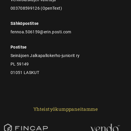
003708599126 (OpenText)
Sähköpostitse
fennoa.506159@erin.posti.com
Postitse
Seinäjoen Jalkapallokerho-juniorit ry
PL 59149
01051 LASKUT
Yhteistyökumppaneitamme