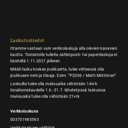
Laskutustiedot
Otamme vastaan vain verkkolaskuja alla olevien kanavien
kautta. Toimistolle tulleita sähköposti- tai paperilaskuja ei
käsitellä 1.11.2021 jälkeen.
Mikäli lasku koskee joukkuetta, tulee viitteessä olla
joukkueen nimi ja tilaaja. Esim. ”P2006 / Matti Möttönen”
Laskuilla tulee olla maksuaika vähintään 14vrk.
Kesälomakaudella 1.6.-31.7. lähetetyissä laskuissa
maksuaika tulee olla vähintään 21vrk.
Verkkolaskuna
003701985593
Verkkolaskujen välittäjä