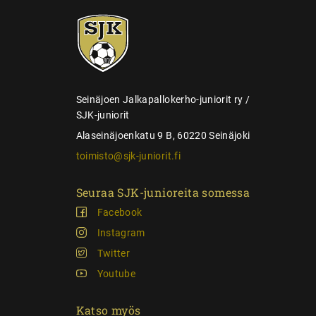
e
SJK-
l
juniorit
a
u
s
Seinäjoen Jalkapallokerho-juniorit ry /
SJK-juniorit
Alaseinäjoenkatu 9 B, 60220 Seinäjoki
toimisto@sjk-juniorit.fi
Seuraa SJK-junioreita somessa
Facebook
Instagram
Twitter
Youtube
Katso myös