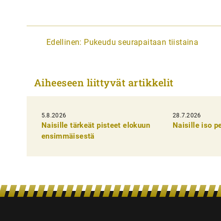
A
Edellinen:
Pukeudu seurapaitaan tiistaina
r
t
Aiheeseen liittyvät artikkelit
i
k
5.8.2026
k
28.7.2026
Naisille tärkeät pisteet elokuun
Naisille iso 
e
ensimmäisestä
l
i
e
n
s