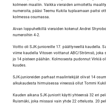
kolmeen maaliin. Vaikka vieraiden armoitettu maali
numeroita, pääsi Teemu Kukila tuplaamaan paitsi ot
kolmessa osumassa.
Aivan loppuhetkillä vieraiden kokenut Andrei Shyrob
numeroihin 4-2.
Voitto oli SJK-junioreille 17. päättyneellä kaudella.
viime kaudella Vitosen voittanut ABC/Strömsö, joka si
jo 14 pisteen päähän. Kolmosesta pudonnut Virkiä oli
kuudes.
SJK-junioreiden parhaat maalintekijät olivat 14 osu
alkukaudesta hirmuisessa vireessä ollut Tommi Kukila,
Kauden aikana SJK-juniorit käytti yhteensä 32 eri pel
Ruismäki, joka missasi vain yhde 22 ottelusta. 20 pel