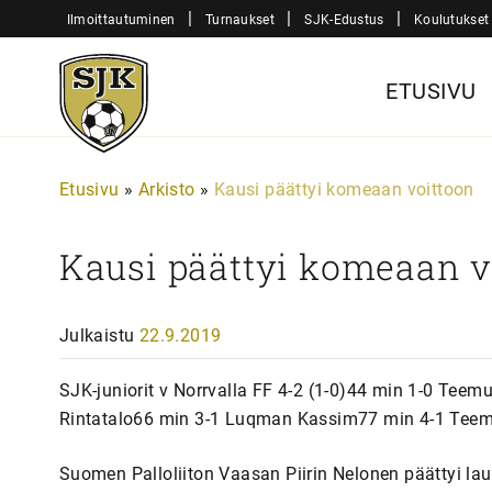
Siirry
|
|
|
Ilmoittautuminen
Turnaukset
SJK-Edustus
Koulutukset
sisältöön
Sjk-
ETUSIVU
Juniorit
Etusivu
»
Arkisto
»
Kausi päättyi komeaan voittoon
Kausi päättyi komeaan v
Julkaistu
22.9.2019
SJK-juniorit v Norrvalla FF 4-2 (1-0)44 min 1-0 Teem
Rintatalo66 min 3-1 Luqman Kassim77 min 4-1 Teem
Suomen Palloliiton Vaasan Piirin Nelonen päättyi la