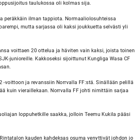
oppusijoitus taulukossa oli kolmas sija.
a peräkkäin ilman tappiota. Normaaliolosuhteissa
parempi, mutta sarjassa oli kaksi joukkuetta selvästi yli
nsa voittaen 20 ottelua ja häviten vain kaksi, joista toinen
 SJK-junioreille. Kakkoseksi sijoittunut Kungliga Wasa CF
asan.
-voittoon ja revanssiin Norrvalla FF:stä. Sinällään pelillä
ä kuin vieraillekaan. Norrvalla FF johti nimittäin sarjaa
liajan loppuhetkille saakka, jolloin Teemu Kukila pääsi
ni Rintatalon kauden kahdeksas osuma venyttivät johdon jo