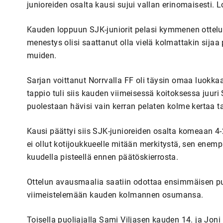
junioreiden osalta kausi sujui vallan erinomaisesti. L
Kauden loppuun SJK-juniorit pelasi kymmenen ottelu
menestys olisi saattanut olla vielä kolmattakin sijaa 
muiden.
Sarjan voittanut Norrvalla FF oli täysin omaa luokkaa
tappio tuli siis kauden viimeisessä koitoksessa juuri
puolestaan hävisi vain kerran pelaten kolme kertaa t
Kausi päättyi siis SJK-junioreiden osalta komeaan 4-2 
ei ollut kotijoukkueelle mitään merkitystä, sen enempä
kuudella pisteellä ennen päätöskierrosta.
Ottelun avausmaalia saatiin odottaa ensimmäisen puo
viimeistelemään kauden kolmannen osumansa.
Toisella puoliajalla Sami Viljasen kauden 14. ja Jo