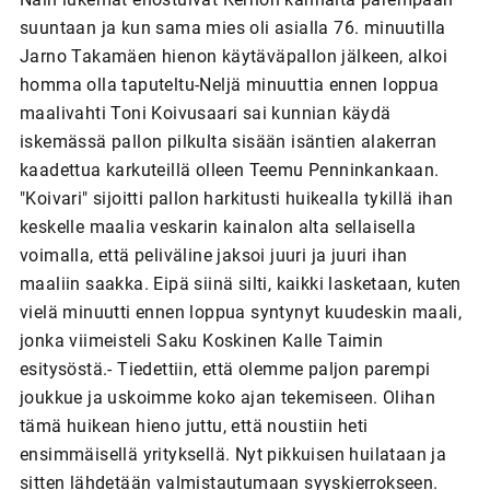
suuntaan ja kun sama mies oli asialla 76. minuutilla
Jarno Takamäen hienon käytäväpallon jälkeen, alkoi
homma olla taputeltu-Neljä minuuttia ennen loppua
maalivahti Toni Koivusaari sai kunnian käydä
iskemässä pallon pilkulta sisään isäntien alakerran
kaadettua karkuteillä olleen Teemu Penninkankaan.
"Koivari" sijoitti pallon harkitusti huikealla tykillä ihan
keskelle maalia veskarin kainalon alta sellaisella
voimalla, että peliväline jaksoi juuri ja juuri ihan
maaliin saakka. Eipä siinä silti, kaikki lasketaan, kuten
vielä minuutti ennen loppua syntynyt kuudeskin maali,
jonka viimeisteli Saku Koskinen Kalle Taimin
esitysöstä.- Tiedettiin, että olemme paljon parempi
joukkue ja uskoimme koko ajan tekemiseen. Olihan
tämä huikean hieno juttu, että noustiin heti
ensimmäisellä yrityksellä. Nyt pikkuisen huilataan ja
sitten lähdetään valmistautumaan syyskierrokseen.