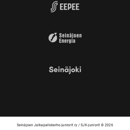
Seinäjoen Jalkapallokerho-juniorit ry / SJK-juniorit © 2026