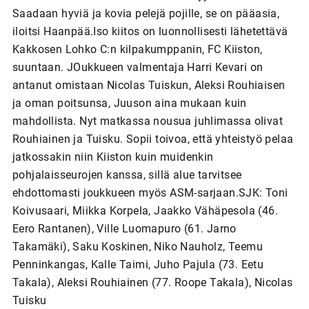
Saadaan hyviä ja kovia pelejä pojille, se on pääasia,
iloitsi Haanpää.Iso kiitos on luonnollisesti lähetettävä
Kakkosen Lohko C:n kilpakumppanin, FC Kiiston,
suuntaan. JOukkueen valmentaja Harri Kevari on
antanut omistaan Nicolas Tuiskun, Aleksi Rouhiaisen
ja oman poitsunsa, Juuson aina mukaan kuin
mahdollista. Nyt matkassa nousua juhlimassa olivat
Rouhiainen ja Tuisku. Sopii toivoa, että yhteistyö pelaa
jatkossakin niin Kiiston kuin muidenkin
pohjalaisseurojen kanssa, sillä alue tarvitsee
ehdottomasti joukkueen myös ASM-sarjaan.SJK: Toni
Koivusaari, Miikka Korpela, Jaakko Vähäpesola (46.
Eero Rantanen), Ville Luomapuro (61. Jarno
Takamäki), Saku Koskinen, Niko Nauholz, Teemu
Penninkangas, Kalle Taimi, Juho Pajula (73. Eetu
Takala), Aleksi Rouhiainen (77. Roope Takala), Nicolas
Tuisku