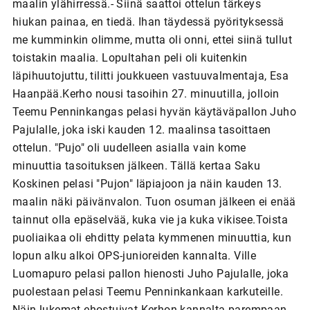
maalin ylähirressä.- Siinä saattoi ottelun tärkeys
hiukan painaa, en tiedä. Ihan täydessä pyörityksessä
me kumminkin olimme, mutta oli onni, ettei siinä tullut
toistakin maalia. Lopultahan peli oli kuitenkin
läpihuutojuttu, tilitti joukkueen vastuuvalmentaja, Esa
Haanpää.Kerho nousi tasoihin 27. minuutilla, jolloin
Teemu Penninkangas pelasi hyvän käytäväpallon Juho
Pajulalle, joka iski kauden 12. maalinsa tasoittaen
ottelun. "Pujo" oli uudelleen asialla vain kome
minuuttia tasoituksen jälkeen. Tällä kertaa Saku
Koskinen pelasi "Pujon" läpiajoon ja näin kauden 13.
maalin näki päivänvalon. Tuon osuman jälkeen ei enää
tainnut olla epäselvää, kuka vie ja kuka vikisee.Toista
puoliaikaa oli ehditty pelata kymmenen minuuttia, kun
lopun alku alkoi OPS-junioreiden kannalta. Ville
Luomapuro pelasi pallon hienosti Juho Pajulalle, joka
puolestaan pelasi Teemu Penninkankaan karkuteille.
Näin lukemat ehostuivat Kerhon kannalta parempaan