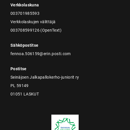
Verkkolaskuna
003701985593
Verkkolaskujen välittäjä
003708599126 (OpenText)
Sähköpostitse
fennoa.506159@erin.posti.com
Postitse
Seinäjoen Jalkapallokerho-juniorit ry
PL 59149
01051 LASKUT