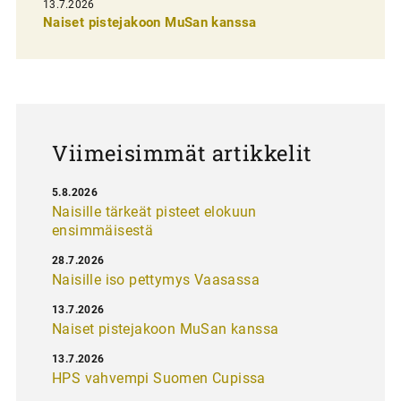
13.7.2026
e
Naiset pistejakoon MuSan kanssa
l
a
u
s
Viimeisimmät artikkelit
5.8.2026
Naisille tärkeät pisteet elokuun
ensimmäisestä
28.7.2026
Naisille iso pettymys Vaasassa
13.7.2026
Naiset pistejakoon MuSan kanssa
13.7.2026
HPS vahvempi Suomen Cupissa