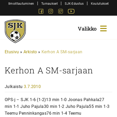
Siirry
|
|
|
Ilmoittautuminen
Turnaukset
SJK-Edustus
Koulutukset
sisältöön
Facebook
Instagram
Twitter
Youtube
Sjk-
Juniorit
Etusivu
»
Arkisto
»
Kerhon A SM-sarjaan
Kerhon A SM-sarjaan
Julkaistu
3.7.2010
OPS-j – SJK 1-6 (1-2)13 min 1-0 Joonas Pahkala27
min 1-1 Juho Pajula30 min 1-2 Juho Pajula55 min 1-3
Teemu Penninkangas76 min 1-4 Teemu