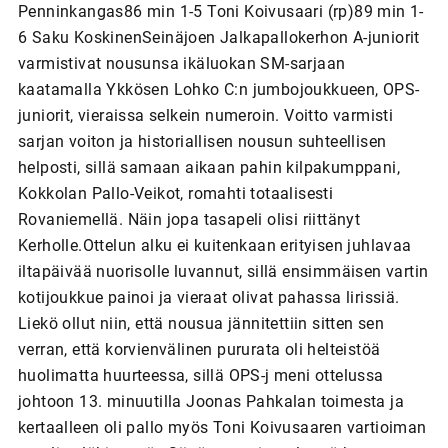
Penninkangas86 min 1-5 Toni Koivusaari (rp)89 min 1-
6 Saku KoskinenSeinäjoen Jalkapallokerhon A-juniorit
varmistivat nousunsa ikäluokan SM-sarjaan
kaatamalla Ykkösen Lohko C:n jumbojoukkueen, OPS-
juniorit, vieraissa selkein numeroin. Voitto varmisti
sarjan voiton ja historiallisen nousun suhteellisen
helposti, sillä samaan aikaan pahin kilpakumppani,
Kokkolan Pallo-Veikot, romahti totaalisesti
Rovaniemellä. Näin jopa tasapeli olisi riittänyt
Kerholle.Ottelun alku ei kuitenkaan erityisen juhlavaa
iltapäivää nuorisolle luvannut, sillä ensimmäisen vartin
kotijoukkue painoi ja vieraat olivat pahassa lirissiä.
Liekö ollut niin, että nousua jännitettiin sitten sen
verran, että korvienvälinen pururata oli helteistöä
huolimatta huurteessa, sillä OPS-j meni ottelussa
johtoon 13. minuutilla Joonas Pahkalan toimesta ja
kertaalleen oli pallo myös Toni Koivusaaren vartioiman