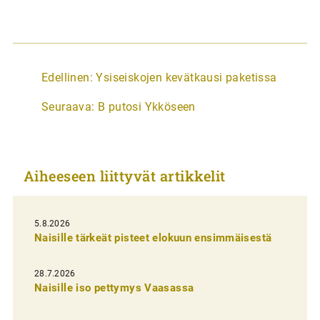
A
Edellinen:
Ysiseiskojen kevätkausi paketissa
r
Seuraava:
B putosi Ykköseen
t
i
k
Aiheeseen liittyvät artikkelit
k
e
l
5.8.2026
Naisille tärkeät pisteet elokuun ensimmäisestä
i
e
28.7.2026
n
Naisille iso pettymys Vaasassa
s