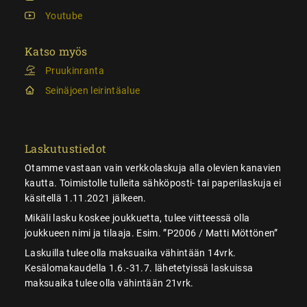
Youtube
Katso myös
Pruukinranta
Seinäjoen leirintäalue
Laskutustiedot
Otamme vastaan vain verkkolaskuja alla olevien kanavien
kautta. Toimistolle tulleita sähköposti- tai paperilaskuja ei
käsitellä 1.11.2021 jälkeen.
Mikäli lasku koskee joukkuetta, tulee viitteessä olla
joukkueen nimi ja tilaaja. Esim. ”P2006 / Matti Möttönen”
Laskuilla tulee olla maksuaika vähintään 14vrk.
Kesälomakaudella 1.6.-31.7. lähetetyissä laskuissa
maksuaika tulee olla vähintään 21vrk.