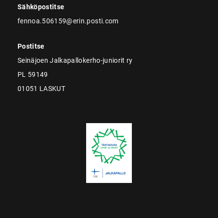
Sähköpostitse
fennoa.506159@erin.posti.com
Postitse
Seinäjoen Jalkapallokerho-juniorit ry
PL 59149
01051 LASKUT