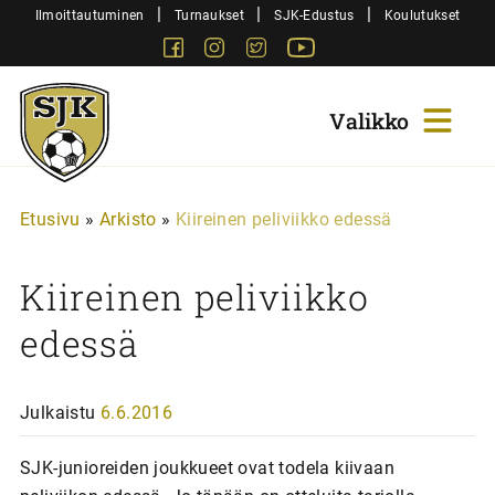
Siirry
|
|
|
Ilmoittautuminen
Turnaukset
SJK-Edustus
Koulutukset
sisältöön
Facebook
Instagram
Twitter
Youtube
Sjk-
Juniorit
Etusivu
»
Arkisto
»
Kiireinen peliviikko edessä
Kiireinen peliviikko
edessä
Julkaistu
6.6.2016
SJK-junioreiden joukkueet ovat todela kiivaan