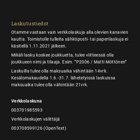
Laskutustiedot
Otamme vastaan vain verkkolaskuja alla olevien kanavien
kautta. Toimistolle tulleita sähköposti- tai paperilaskuja ei
käsitellä 1.11.2021 jälkeen.
Mikäli lasku koskee joukkuetta, tulee viitteessä olla
joukkueen nimi ja tilaaja. Esim. ”P2006 / Matti Möttönen”
Laskuilla tulee olla maksuaika vähintään 14vrk.
Kesälomakaudella 1.6.-31.7. lähetetyissä laskuissa
maksuaika tulee olla vähintään 21vrk.
Verkkolaskuna
003701985593
Verkkolaskujen välittäjä
003708599126 (OpenText)