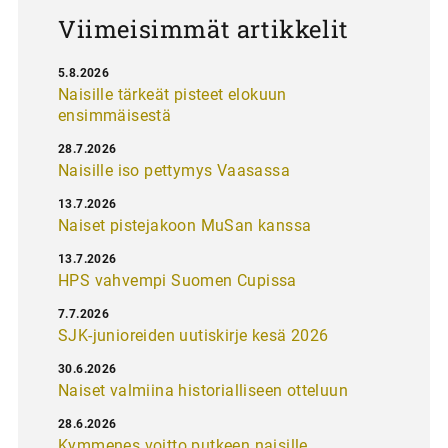
s
Viimeisimmät artikkelit
5.8.2026
Naisille tärkeät pisteet elokuun
ensimmäisestä
28.7.2026
Naisille iso pettymys Vaasassa
13.7.2026
Naiset pistejakoon MuSan kanssa
13.7.2026
HPS vahvempi Suomen Cupissa
7.7.2026
SJK-junioreiden uutiskirje kesä 2026
30.6.2026
Naiset valmiina historialliseen otteluun
28.6.2026
Kymmenes voitto putkeen naisille