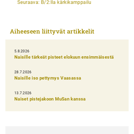
Seuraava:
B/2:lla kärkikamppailu
t
i
k
Aiheeseen liittyvät artikkelit
k
e
l
5.8.2026
Naisille tärkeät pisteet elokuun ensimmäisestä
i
e
28.7.2026
n
Naisille iso pettymys Vaasassa
s
13.7.2026
e
Naiset pistejakoon MuSan kanssa
l
a
u