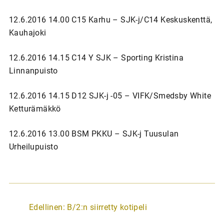
12.6.2016 14.00 C15 Karhu – SJK-j/C14 Keskuskenttä,
Kauhajoki
12.6.2016 14.15 C14 Y SJK – Sporting Kristina
Linnanpuisto
12.6.2016 14.15 D12 SJK-j -05 – VIFK/Smedsby White
Ketturämäkkö
12.6.2016 13.00 BSM PKKU – SJK-j Tuusulan
Urheilupuisto
A
Edellinen:
B/2:n siirretty kotipeli
r