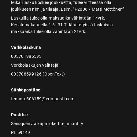
Mikäli lasku koskee joukkuetta, tulee viitteessä olla
joukkueen nimi ja tilaaja. Esim. ”P2006 / Matti Möttönen”
Laskuilla tulee olla maksuaika vähintään 14vrk.
Kesälomakaudella 1.6.-31.7. lähetetyissä laskuissa
maksuaika tulee olla vähintään 21vrk.
Verkkolaskuna
003701985593
Verkkolaskujen välittäjä
003708599126 (OpenText)
Sähköpostitse
fennoa.506159@erin.posti.com
Postitse
Seinäjoen Jalkapallokerho-juniorit ry
PL 59149