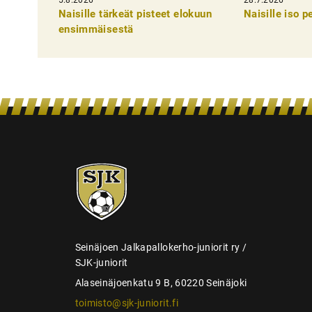
k
Naisille tärkeät pisteet elokuun
Naisille iso 
e
ensimmäisestä
l
i
e
n
s
e
SJK-
l
juniorit
a
u
s
Seinäjoen Jalkapallokerho-juniorit ry /
SJK-juniorit
Alaseinäjoenkatu 9 B, 60220 Seinäjoki
toimisto@sjk-juniorit.fi