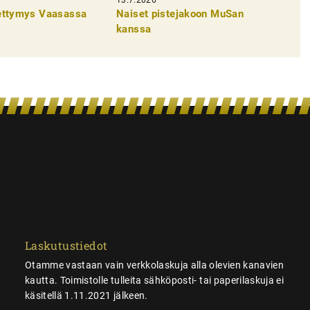
pettymys Vaasassa
Naiset pistejakoon MuSan
kanssa
Laskutustiedot
Otamme vastaan vain verkkolaskuja alla olevien kanavien
kautta. Toimistolle tulleita sähköposti- tai paperilaskuja ei
käsitellä 1.11.2021 jälkeen.