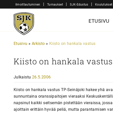
Siirry
|
|
|
Ilmoittautuminen
Turnaukset
SJK-Edustus
Koulutukset
sisältöön
Sjk-
ETUSIVU
Juniorit
Etusivu
»
Arkisto
»
Kiisto on hankala vastus
Kiisto on hankala vastus
Julkaistu
26.5.2006
Kiisto on hankala vastus TP-Seinäjoki hakee yhä avau
sunnuntaina oranssipaitojen vieraaksi Keskuskentäll
napsinut kaikki seitsemän pistettään vieraissa, jossa 
ajoittain erittäin hyvää peliä, mutta parantamisen v