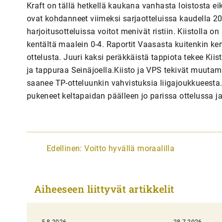
Kraft on tällä hetkellä kaukana vanhasta loistosta eik
ovat kohdanneet viimeksi sarjaotteluissa kaudella 200
harjoitusotteluissa voitot menivät ristiin. Kiistolla o
kentältä maalein 0-4. Raportit Vaasasta kuitenkin ker
ottelusta. Juuri kaksi peräkkäistä tappiota tekee Kiist
ja tappuraa Seinäjoella.Kiisto ja VPS tekivät muutam
saanee TP-otteluunkin vahvistuksia liigajoukkueesta
pukeneet keltapaidan päälleen jo parissa ottelussa ja 
A
Edellinen:
Voitto hyvällä moraalilla
r
t
Aiheeseen liittyvät artikkelit
i
k
5.8.2026
28.7.2026