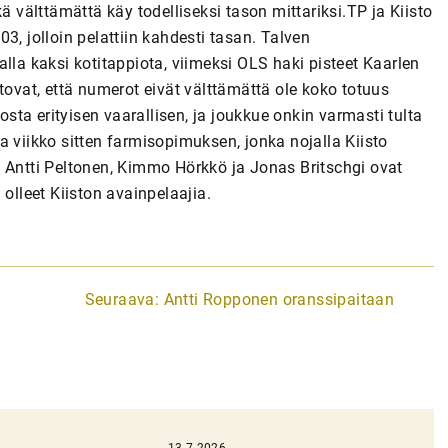
ä välttämättä käy todelliseksi tason mittariksi.TP ja Kiisto
3, jolloin pelattiin kahdesti tasan. Talven
n alla kaksi kotitappiota, viimeksi OLS haki pisteet Kaarlen
tovat, että numerot eivät välttämättä ole koko totuus
osta erityisen vaarallisen, ja joukkue onkin varmasti tulta
a viikko sitten farmisopimuksen, jonka nojalla Kiisto
. Antti Peltonen, Kimmo Hörkkö ja Jonas Britschgi ovat
olleet Kiiston avainpelaajia.
Seuraava:
Antti Ropponen oranssipaitaan
13.7.2026