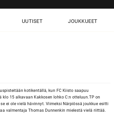
UUTISET
JOUKKUEET
spisteitään kotikentällä, kun FC Kiisto saapuu
ä klo 15 alkavaan Kakkosen lohko C:n otteluun.TP on
se ei ole vielä hävinnyt. Viimeksi Närpiössä joukkue esitti
araa valmentaja Thomas Dunnenkin mielestä vielä riittää.