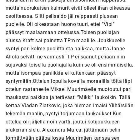
mutta nuorukaisen kulmurit eivät olleet ihan oikeassa
osoitteessa. Silti pelisaldo jäi reippaasti plussan
puolelle. Oli oikeastaan huono tuuri, ettei ”Vipi”
päässyt maalaamaan ottelussa.Toisen puoliajan
alussa Kraft sai painetta TP:n maalille. Joukkueelle
syntyi pari-kolme puolittaista paikkaa, mutta Janne
Ahola selvitti ne varmasti. TP ei saanut peliään niin
sujuvaksi toisella puoliajalla kuin se oli ensimmäisellä,
mutta isompaa paniikkia ei kuitenkaan päässyt
syntymään.Ottelun lopulla kovalla moraalilla töitä läpi
ottelun raataneelle Mikael Muurimäelle muotoutui pari
maukasta paikkaa ja terävästi ”Mikki” laukoikin. Tällä
kertaa Vladan Zlatkovic, joka hieman imaisi Ylihärsilän
tekemän maalin, pystyi torjumaan laukaukset.Kun
ottelua oli jäljellä noin vartti, joutui kotijoukkueen
alakerran sielu, Alexandru Marca, jättämään pelin
törmättyään pääpallossa Muurimäen kanssa sen