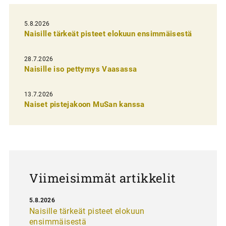
e
l
5.8.2026
Naisille tärkeät pisteet elokuun ensimmäisestä
i
e
28.7.2026
n
Naisille iso pettymys Vaasassa
s
13.7.2026
e
Naiset pistejakoon MuSan kanssa
l
a
u
s
Viimeisimmät artikkelit
5.8.2026
Naisille tärkeät pisteet elokuun
ensimmäisestä