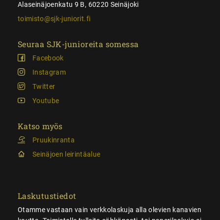
Alaseinäjoenkatu 9 B, 60220 Seinäjoki
toimisto@sjk-juniorit.fi
Seuraa SJK-junioreita somessa
Facebook
Instagram
Twitter
Youtube
Katso myös
Pruukinranta
Seinäjoen leirintäalue
Laskutustiedot
Otamme vastaan vain verkkolaskuja alla olevien kanavien