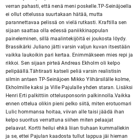
verran pahasti, että nenä meni poskelle.TP-Seinäjoella
ei ollut ottelussa suurtakaan hätää, mutta
parannettavaa pelissä on vielä rutkasti. Kraftilla sen
sijaan saattaa olla edessä paniikkinappulan
paineleminen, sillä maalintekijöitä ei joukosta löydy.
Brassikärki Juliano jätti varsin valjun kuvan itsestään
vaikka laukoikin pari kertaa. Enimmäkseen mies repi ja
rikkoi. Sen sijaan pirteä Andreas Ekholm oli kelpo
pelipäällä.Tähtiraati katseli peliä varsin realistisin
silmin antaen TP-Seinäjoen Mikko Ylihärsilälle kolme,
Ekholmille kaksi ja Ville Pajulalle yhden staran. Lisäksi
Henri Erti palkittiin ottelusponsorin palkinnolla.Vaikka
ennen ottelua olikin pieni pelko siitä, miten erotuomari
Lulic hommansa hoitaa, viivan alle taisi jäädä ihan
kelpo suoritus verrattuna siihen miten pelaajat
pelaavat. Kortti heilui ehkä liian tiuhaan kummallekin
ja se, ettei Pajulan kaadosta tullut lappua jäi hieman