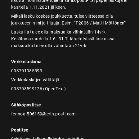
kautta. Toimistolle tulleita sähköposti- tai paperilaskuja ei
käsitellä 1.11.2021 jälkeen.
Mikäli lasku koskee joukkuetta, tulee viitteessä olla
joukkueen nimi ja tilaaja. Esim. ”P2006 / Matti Möttönen”
Laskuilla tulee olla maksuaika vähintään 14vrk.
Kesälomakaudella 1.6.-31.7. lähetetyissä laskuissa
maksuaika tulee olla vähintään 21vrk.
Verkkolaskuna
003701985593
Verkkolaskujen välittäjä
003708599126 (OpenText)
Sähköpostitse
fennoa.506159@erin.posti.com
Postitse
Seinäjoen Jalkapallokerho-juniorit ry