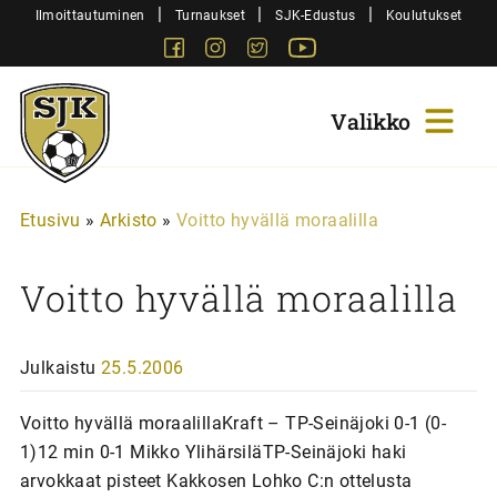
Siirry
|
|
|
Ilmoittautuminen
Turnaukset
SJK-Edustus
Koulutukset
sisältöön
Facebook
Instagram
Twitter
Youtube
Sjk-
Juniorit
Etusivu
»
Arkisto
»
Voitto hyvällä moraalilla
Voitto hyvällä moraalilla
Julkaistu
25.5.2006
Voitto hyvällä moraalillaKraft – TP-Seinäjoki 0-1 (0-
1)12 min 0-1 Mikko YlihärsiläTP-Seinäjoki haki
arvokkaat pisteet Kakkosen Lohko C:n ottelusta