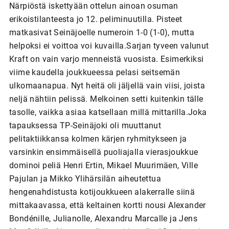
Närpiöstä iskettyään ottelun ainoan osuman
erikoistilanteesta jo 12. peliminuutilla. Pisteet
matkasivat Seinäjoelle numeroin 1-0 (1-0), mutta
helpoksi ei voittoa voi kuvailla.Sarjan tyveen valunut
Kraft on vain varjo menneistä vuosista. Esimerkiksi
viime kaudella joukkueessa pelasi seitsemän
ulkomaanapua. Nyt heitä oli jäljellä vain viisi, joista
neljä nähtiin pelissä. Melkoinen setti kuitenkin tälle
tasolle, vaikka asiaa katsellaan millä mittarilla.Joka
tapauksessa TP-Seinäjoki oli muuttanut
pelitaktiikkansa kolmen kärjen ryhmitykseen ja
varsinkin ensimmäisellä puoliajalla vierasjoukkue
dominoi peliä Henri Ertin, Mikael Muurimäen, Ville
Pajulan ja Mikko Ylihärsilän aiheutettua
hengenahdistusta kotijoukkueen alakerralle siinä
mittakaavassa, että keltainen kortti nousi Alexander
Bondénille, Julianolle, Alexandru Marcalle ja Jens