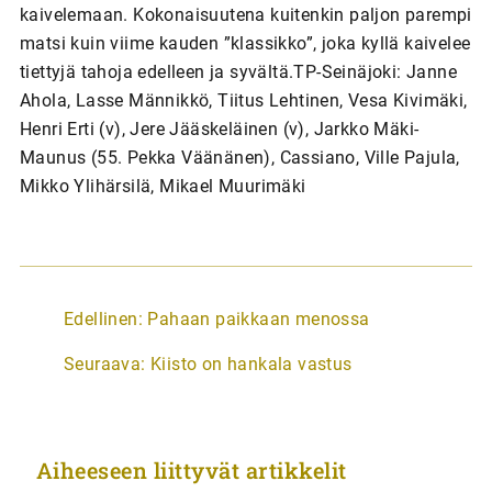
kaivelemaan. Kokonaisuutena kuitenkin paljon parempi
matsi kuin viime kauden ”klassikko”, joka kyllä kaivelee
tiettyjä tahoja edelleen ja syvältä.TP-Seinäjoki: Janne
Ahola, Lasse Männikkö, Tiitus Lehtinen, Vesa Kivimäki,
Henri Erti (v), Jere Jääskeläinen (v), Jarkko Mäki-
Maunus (55. Pekka Väänänen), Cassiano, Ville Pajula,
Mikko Ylihärsilä, Mikael Muurimäki
A
Edellinen:
Pahaan paikkaan menossa
r
Seuraava:
Kiisto on hankala vastus
t
i
k
Aiheeseen liittyvät artikkelit
k