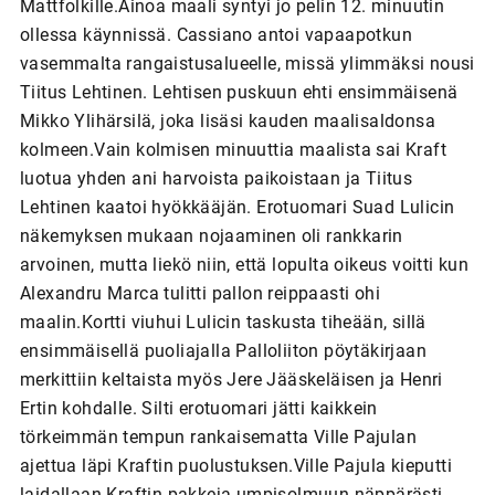
Mattfolkille.Ainoa maali syntyi jo pelin 12. minuutin
ollessa käynnissä. Cassiano antoi vapaapotkun
vasemmalta rangaistusalueelle, missä ylimmäksi nousi
Tiitus Lehtinen. Lehtisen puskuun ehti ensimmäisenä
Mikko Ylihärsilä, joka lisäsi kauden maalisaldonsa
kolmeen.Vain kolmisen minuuttia maalista sai Kraft
luotua yhden ani harvoista paikoistaan ja Tiitus
Lehtinen kaatoi hyökkääjän. Erotuomari Suad Lulicin
näkemyksen mukaan nojaaminen oli rankkarin
arvoinen, mutta liekö niin, että lopulta oikeus voitti kun
Alexandru Marca tulitti pallon reippaasti ohi
maalin.Kortti viuhui Lulicin taskusta tiheään, sillä
ensimmäisellä puoliajalla Palloliiton pöytäkirjaan
merkittiin keltaista myös Jere Jääskeläisen ja Henri
Ertin kohdalle. Silti erotuomari jätti kaikkein
törkeimmän tempun rankaisematta Ville Pajulan
ajettua läpi Kraftin puolustuksen.Ville Pajula kieputti
laidallaan Kraftin pakkeja umpisolmuun näppärästi,