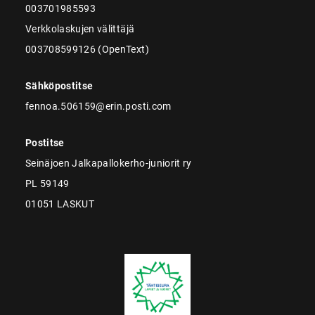
003701985593
Verkkolaskujen välittäjä
003708599126 (OpenText)
Sähköpostitse
fennoa.506159@erin.posti.com
Postitse
Seinäjoen Jalkapallokerho-juniorit ry
PL 59149
01051 LASKUT