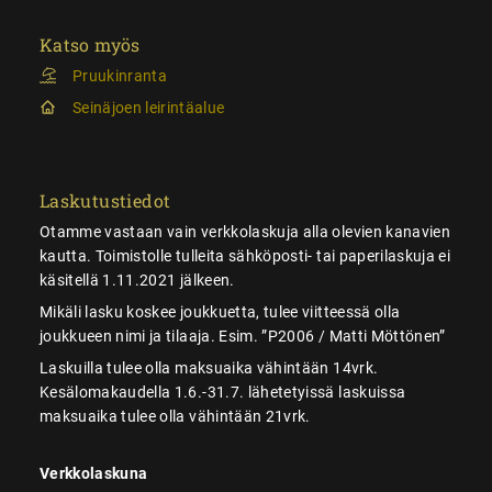
Katso myös
Pruukinranta
Seinäjoen leirintäalue
Laskutustiedot
Otamme vastaan vain verkkolaskuja alla olevien kanavien
kautta. Toimistolle tulleita sähköposti- tai paperilaskuja ei
käsitellä 1.11.2021 jälkeen.
Mikäli lasku koskee joukkuetta, tulee viitteessä olla
joukkueen nimi ja tilaaja. Esim. ”P2006 / Matti Möttönen”
Laskuilla tulee olla maksuaika vähintään 14vrk.
Kesälomakaudella 1.6.-31.7. lähetetyissä laskuissa
maksuaika tulee olla vähintään 21vrk.
Verkkolaskuna