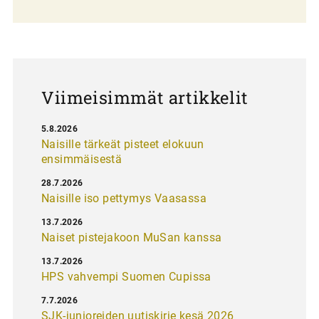
l
a
u
s
Viimeisimmät artikkelit
5.8.2026
Naisille tärkeät pisteet elokuun
ensimmäisestä
28.7.2026
Naisille iso pettymys Vaasassa
13.7.2026
Naiset pistejakoon MuSan kanssa
13.7.2026
HPS vahvempi Suomen Cupissa
7.7.2026
SJK-junioreiden uutiskirje kesä 2026