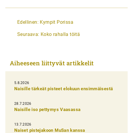
A
Edellinen:
Kympit Porissa
r
Seuraava:
Koko rahalla töitä
t
i
k
Aiheeseen liittyvät artikkelit
k
e
l
5.8.2026
Naisille tärkeät pisteet elokuun ensimmäisestä
i
e
28.7.2026
n
Naisille iso pettymys Vaasassa
s
13.7.2026
e
Naiset pistejakoon MuSan kanssa