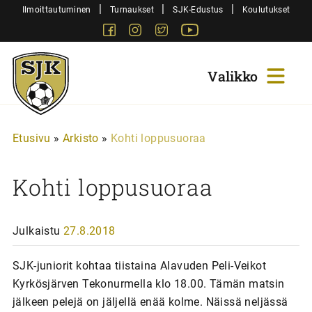
Siirry
|
|
|
Ilmoittautuminen
Turnaukset
SJK-Edustus
Koulutukset
sisältöön
Facebook
Instagram
Twitter
Youtube
Sjk-
Juniorit
Etusivu
»
Arkisto
»
Kohti loppusuoraa
Kohti loppusuoraa
Julkaistu
27.8.2018
SJK-juniorit kohtaa tiistaina Alavuden Peli-Veikot
Kyrkösjärven Tekonurmella klo 18.00. Tämän matsin
jälkeen pelejä on jäljellä enää kolme. Näissä neljässä