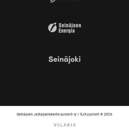
Seinäjoen Jalkapallokerho-juniorit ry / SJK-juniorit © 2026