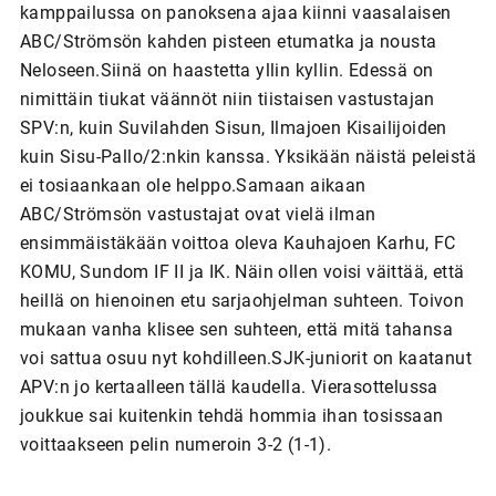
kamppailussa on panoksena ajaa kiinni vaasalaisen
ABC/Strömsön kahden pisteen etumatka ja nousta
Neloseen.Siinä on haastetta yllin kyllin. Edessä on
nimittäin tiukat väännöt niin tiistaisen vastustajan
SPV:n, kuin Suvilahden Sisun, Ilmajoen Kisailijoiden
kuin Sisu-Pallo/2:nkin kanssa. Yksikään näistä peleistä
ei tosiaankaan ole helppo.Samaan aikaan
ABC/Strömsön vastustajat ovat vielä ilman
ensimmäistäkään voittoa oleva Kauhajoen Karhu, FC
KOMU, Sundom IF II ja IK. Näin ollen voisi väittää, että
heillä on hienoinen etu sarjaohjelman suhteen. Toivon
mukaan vanha klisee sen suhteen, että mitä tahansa
voi sattua osuu nyt kohdilleen.SJK-juniorit on kaatanut
APV:n jo kertaalleen tällä kaudella. Vierasottelussa
joukkue sai kuitenkin tehdä hommia ihan tosissaan
voittaakseen pelin numeroin 3-2 (1-1).