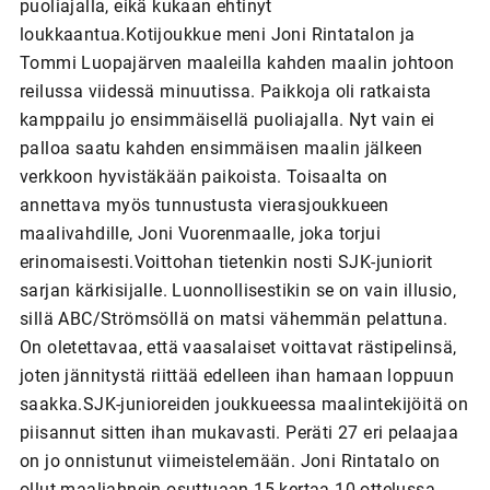
puoliajalla, eikä kukaan ehtinyt
loukkaantua.Kotijoukkue meni Joni Rintatalon ja
Tommi Luopajärven maaleilla kahden maalin johtoon
reilussa viidessä minuutissa. Paikkoja oli ratkaista
kamppailu jo ensimmäisellä puoliajalla. Nyt vain ei
palloa saatu kahden ensimmäisen maalin jälkeen
verkkoon hyvistäkään paikoista. Toisaalta on
annettava myös tunnustusta vierasjoukkueen
maalivahdille, Joni Vuorenmaalle, joka torjui
erinomaisesti.Voittohan tietenkin nosti SJK-juniorit
sarjan kärkisijalle. Luonnollisestikin se on vain illusio,
sillä ABC/Strömsöllä on matsi vähemmän pelattuna.
On oletettavaa, että vaasalaiset voittavat rästipelinsä,
joten jännitystä riittää edelleen ihan hamaan loppuun
saakka.SJK-junioreiden joukkueessa maalintekijöitä on
piisannut sitten ihan mukavasti. Peräti 27 eri pelaajaa
on jo onnistunut viimeistelemään. Joni Rintatalo on
ollut maaliahnein osuttuaan 15 kertaa 10 ottelussa.