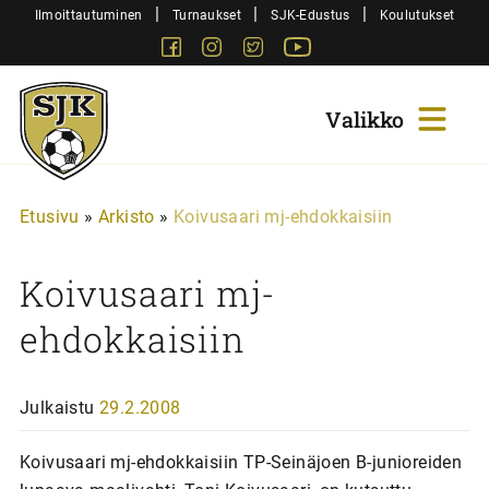
Siirry
|
|
|
Ilmoittautuminen
Turnaukset
SJK-Edustus
Koulutukset
sisältöön
Facebook
Instagram
Twitter
Youtube
Sjk-
Juniorit
Etusivu
»
Arkisto
»
Koivusaari mj-ehdokkaisiin
Koivusaari mj-
ehdokkaisiin
Julkaistu
29.2.2008
Koivusaari mj-ehdokkaisiin TP-Seinäjoen B-junioreiden