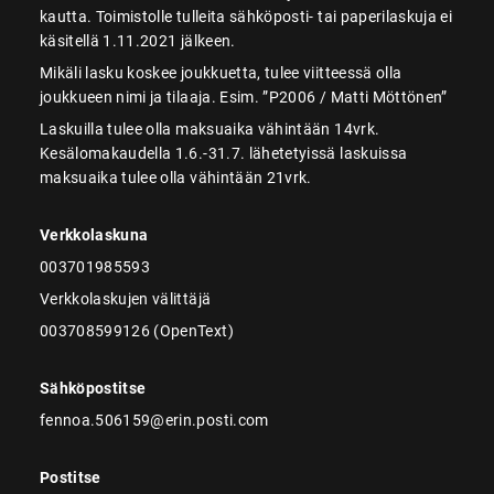
kautta. Toimistolle tulleita sähköposti- tai paperilaskuja ei
käsitellä 1.11.2021 jälkeen.
Mikäli lasku koskee joukkuetta, tulee viitteessä olla
joukkueen nimi ja tilaaja. Esim. ”P2006 / Matti Möttönen”
Laskuilla tulee olla maksuaika vähintään 14vrk.
Kesälomakaudella 1.6.-31.7. lähetetyissä laskuissa
maksuaika tulee olla vähintään 21vrk.
Verkkolaskuna
003701985593
Verkkolaskujen välittäjä
003708599126 (OpenText)
Sähköpostitse
fennoa.506159@erin.posti.com
Postitse