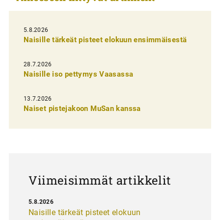
e
l
5.8.2026
Naisille tärkeät pisteet elokuun ensimmäisestä
i
e
28.7.2026
n
Naisille iso pettymys Vaasassa
s
13.7.2026
e
Naiset pistejakoon MuSan kanssa
l
a
u
s
Viimeisimmät artikkelit
5.8.2026
Naisille tärkeät pisteet elokuun