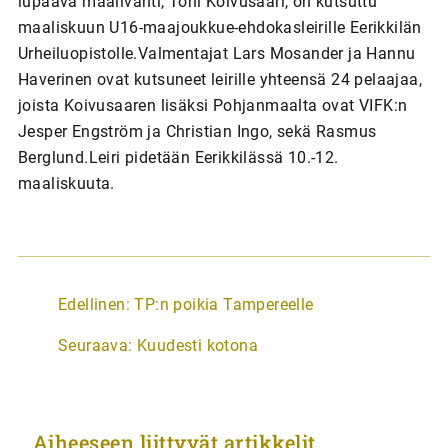
lupaava maalivahti, Toni Koivusaari, on kutsuttu
maaliskuun U16-maajoukkue-ehdokasleirille Eerikkilän
Urheiluopistolle.Valmentajat Lars Mosander ja Hannu
Haverinen ovat kutsuneet leirille yhteensä 24 pelaajaa,
joista Koivusaaren lisäksi Pohjanmaalta ovat VIFK:n
Jesper Engström ja Christian Ingo, sekä Rasmus
Berglund.Leiri pidetään Eerikkilässä 10.-12.
maaliskuuta.
A
Edellinen:
TP:n poikia Tampereelle
r
Seuraava:
Kuudesti kotona
t
i
k
Aiheeseen liittyvät artikkelit
k