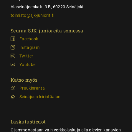
Alaseinäjoenkatu 9 B, 60220 Seinäjoki
toimisto@sjk-juniorit.fi
Seuraa SJK-junioreita somessa
Facebook
Instagram
Twitter
Youtube
Katso myös
Pruukinranta
Seinäjoen leirintäalue
Laskutustiedot
Otamme vastaan vain verkkolaskuja alla olevien kanavien