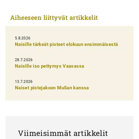
k
Aiheeseen liittyvät artikkelit
k
e
l
5.8.2026
Naisille tärkeät pisteet elokuun ensimmäisestä
i
e
28.7.2026
n
Naisille iso pettymys Vaasassa
s
13.7.2026
e
Naiset pistejakoon MuSan kanssa
l
a
u
s
Viimeisimmät artikkelit