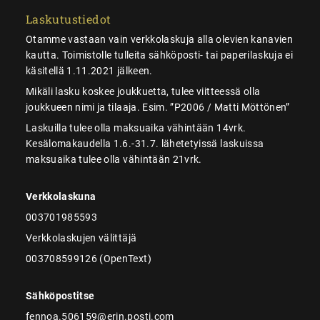
Laskutustiedot
Otamme vastaan vain verkkolaskuja alla olevien kanavien
kautta. Toimistolle tulleita sähköposti- tai paperilaskuja ei
käsitellä 1.11.2021 jälkeen.
Mikäli lasku koskee joukkuetta, tulee viitteessä olla
joukkueen nimi ja tilaaja. Esim. ”P2006 / Matti Möttönen”
Laskuilla tulee olla maksuaika vähintään 14vrk.
Kesälomakaudella 1.6.-31.7. lähetetyissä laskuissa
maksuaika tulee olla vähintään 21vrk.
Verkkolaskuna
003701985593
Verkkolaskujen välittäjä
003708599126 (OpenText)
Sähköpostitse
fennoa.506159@erin.posti.com