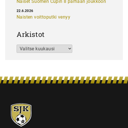
Naiset Suomen Cupin 8 parhaan joukkoon
22.6.2026
Naisten voittoputki venyy
Arkistot
Arkistot
SJK-
juniorit