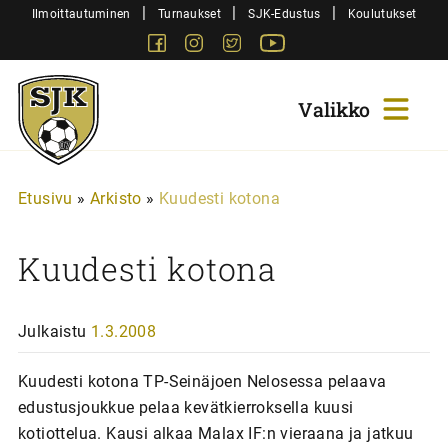
Siirry
|
|
|
Ilmoittautuminen
Turnaukset
SJK-Edustus
Koulutukset
sisältöön
Facebook
Instagram
Twitter
Youtube
Sjk-
Juniorit
Etusivu
»
Arkisto
»
Kuudesti kotona
Kuudesti kotona
Julkaistu
1.3.2008
Kuudesti kotona TP-Seinäjoen Nelosessa pelaava
edustusjoukkue pelaa kevätkierroksella kuusi
kotiottelua. Kausi alkaa Malax IF:n vieraana ja jatkuu