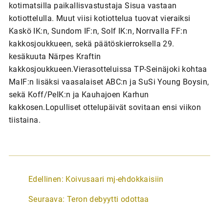
kotimatsilla paikallisvastustaja Sisua vastaan
kotiottelulla. Muut viisi kotiottelua tuovat vieraiksi
Kaskö IK:n, Sundom IF:n, Solf IK:n, Norrvalla FF:n
kakkosjoukkueen, sekä päätöskierroksella 29.
kesäkuuta Närpes Kraftin
kakkosjoukkueen.Vierasotteluissa TP-Seinäjoki kohtaa
MaIF:n lisäksi vaasalaiset ABC:n ja SuSi Young Boysin,
sekä Koff/PeIK:n ja Kauhajoen Karhun
kakkosen.Lopulliset ottelupäivät sovitaan ensi viikon
tiistaina.
A
Edellinen:
Koivusaari mj-ehdokkaisiin
r
Seuraava:
Teron debyytti odottaa
t
i