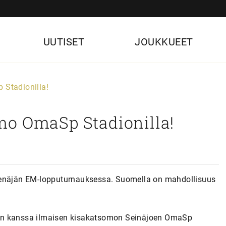
UUTISET
JOUKKUEET
Stadionilla!
mo OmaSp Stadionilla!
 Venäjän EM-lopputurnauksessa. Suomella on mahdollisuus
lén kanssa ilmaisen kisakatsomon Seinäjoen OmaSp