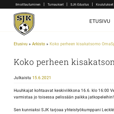
Siirry
|
|
|
Ilmoittautuminen
Turnaukset
SJK-Edustus
Koulutukset
sisältöön
Sjk-
ETUSIVU
Juniorit
Etusivu
»
Arkisto
»
Koko perheen kisakatsomo OmaSp 
Koko perheen kisakatso
Julkaistu
15.6.2021
Huuhkajat kohtaavat keskiviikkona 16.6. klo 16:00
varmistaa jo toisessa pelissään paikka jatkopeleihin!
Sen kunniaksi SJK tarjoaa yhteistyökumppani Leck