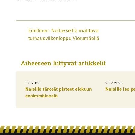
A
Edellinen:
Nollayseillä mahtava
r
turnausviikonloppu Vierumäellä
t
i
Aiheeseen liittyvät artikkelit
k
k
5.8.2026
28.7.2026
e
Naisille tärkeät pisteet elokuun
Naisille iso 
l
ensimmäisestä
i
e
n
s