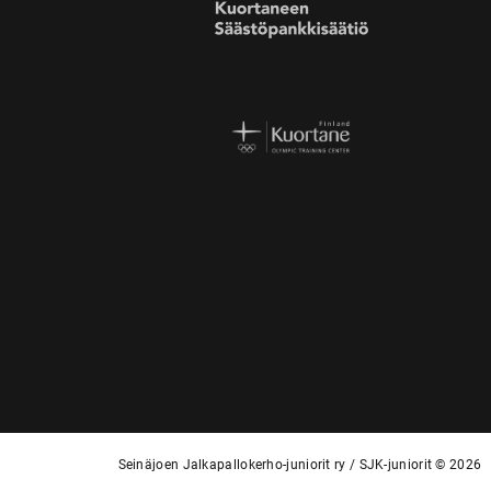
Seinäjoen Jalkapallokerho-juniorit ry / SJK-juniorit © 2026