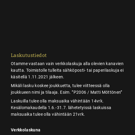
Laskutustiedot
Otamme vastaan vain verkkolaskuja alla olevien kanavien
kautta. Toimistolle tulleita sähköposti- tai paperilaskuja ei
käsitellä 1.11.2021 jälkeen.
Mikäli lasku koskee joukkuetta, tulee viitteessä olla
joukkueen nimi ja tilaaja. Esim. ”P2006 / Matti Möttönen”
Laskuilla tulee olla maksuaika vähintään 14vrk.
Kesälomakaudella 1.6.-31.7. lähetetyissä laskuissa
maksuaika tulee olla vähintään 21vrk.
Verkkolaskuna