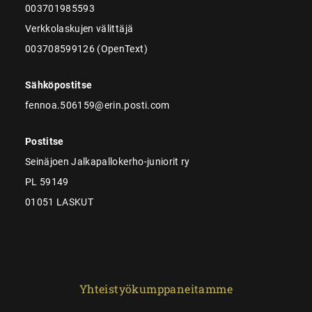
003701985593
Verkkolaskujen välittäjä
003708599126 (OpenText)
Sähköpostitse
fennoa.506159@erin.posti.com
Postitse
Seinäjoen Jalkapallokerho-juniorit ry
PL 59149
01051 LASKUT
Yhteistyökumppaneitamme