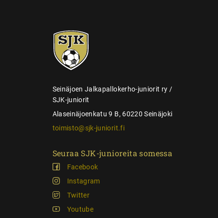
e
l
SJK-
a
juniorit
u
s
Seinäjoen Jalkapallokerho-juniorit ry /
SJK-juniorit
Alaseinäjoenkatu 9 B, 60220 Seinäjoki
toimisto@sjk-juniorit.fi
Seuraa SJK-junioreita somessa
Facebook
Instagram
Twitter
Youtube