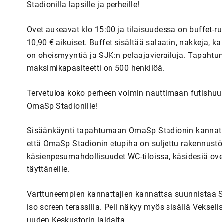
Stadionilla lapsille ja perheille!
Ovet aukeavat klo 15:00 ja tilaisuudessa on buffet-ru
10,90 € aikuiset. Buffet sisältää salaatin, nakkeja, 
on oheismyyntiä ja SJK:n pelaajavierailuja. Tapahtu
maksimikapasiteetti on 500 henkilöä.
Tervetuloa koko perheen voimin nauttimaan futishuum
OmaSp Stadionille!
Sisäänkäynti tapahtumaan OmaSp Stadionin kannat
että OmaSp Stadionin etupiha on suljettu rakennustöi
käsienpesumahdollisuudet WC-tiloissa, käsidesiä ove
täyttäneille.
Varttuneempien kannattajien kannattaa suunnistaa S
iso screen terassilla. Peli näkyy myös sisällä Vekseli
uuden Keskustorin laidalta.