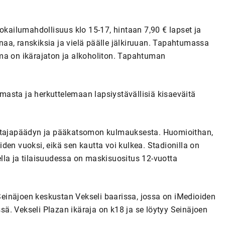
okailumahdollisuus klo 15-17, hintaan 7,90 € lapset ja
kanaa, ranskiksia ja vielä päälle jälkiruuan. Tapahtumassa
ma on ikärajaton ja alkoholiton. Tapahtuman
asta ja herkuttelemaan lapsiystävällisiä kisaeväitä
tajapäädyn ja pääkatsomon kulmauksesta. Huomioithan,
den vuoksi, eikä sen kautta voi kulkea. Stadionilla on
lla ja tilaisuudessa on maskisuositus 12-vuotta
einäjoen keskustan Vekseli baarissa, jossa on iMedioiden
ssä. Vekseli Plazan ikäraja on k18 ja se löytyy Seinäjoen