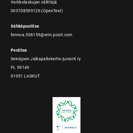
Verkkolaskujen välittäjä
003708599126 (OpenText)
Sähköpostitse
fennoa.506159@erin.posti.com
Postitse
Seinäjoen Jalkapallokerho-juniorit ry
PL 59149
01051 LASKUT