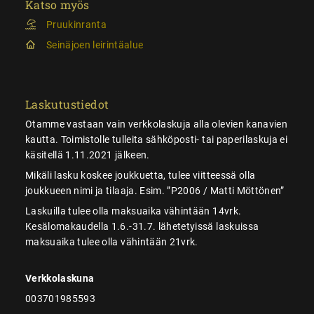
Katso myös
Pruukinranta
Seinäjoen leirintäalue
Laskutustiedot
Otamme vastaan vain verkkolaskuja alla olevien kanavien
kautta. Toimistolle tulleita sähköposti- tai paperilaskuja ei
käsitellä 1.11.2021 jälkeen.
Mikäli lasku koskee joukkuetta, tulee viitteessä olla
joukkueen nimi ja tilaaja. Esim. ”P2006 / Matti Möttönen”
Laskuilla tulee olla maksuaika vähintään 14vrk.
Kesälomakaudella 1.6.-31.7. lähetetyissä laskuissa
maksuaika tulee olla vähintään 21vrk.
Verkkolaskuna
003701985593