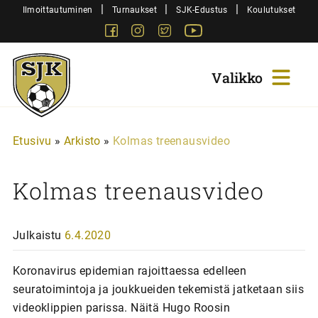
Siirry
|
|
|
Ilmoittautuminen
Turnaukset
SJK-Edustus
Koulutukset
sisältöön
Facebook
Instagram
Twitter
Youtube
Sjk-
Juniorit
Etusivu
»
Arkisto
»
Kolmas treenausvideo
Kolmas treenausvideo
Julkaistu
6.4.2020
Koronavirus epidemian rajoittaessa edelleen
seuratoimintoja ja joukkueiden tekemistä jatketaan siis
videoklippien parissa. Näitä Hugo Roosin