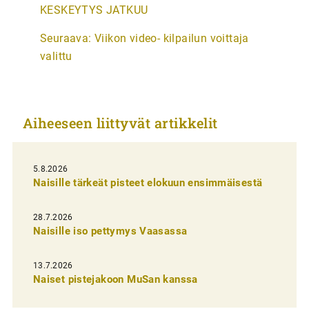
r
KESKEYTYS JATKUU
t
Seuraava:
Viikon video- kilpailun voittaja
i
valittu
k
k
e
Aiheeseen liittyvät artikkelit
l
i
5.8.2026
e
Naisille tärkeät pisteet elokuun ensimmäisestä
n
s
28.7.2026
Naisille iso pettymys Vaasassa
e
l
13.7.2026
a
Naiset pistejakoon MuSan kanssa
u