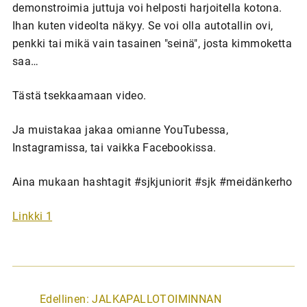
demonstroimia juttuja voi helposti harjoitella kotona.
Ihan kuten videolta näkyy. Se voi olla autotallin ovi,
penkki tai mikä vain tasainen "seinä", josta kimmoketta
saa…
Tästä tsekkaamaan video.
Ja muistakaa jakaa omianne YouTubessa,
Instagramissa, tai vaikka Facebookissa.
Aina mukaan hashtagit #sjkjuniorit #sjk #meidänkerho
Linkki 1
A
Edellinen:
JALKAPALLOTOIMINNAN