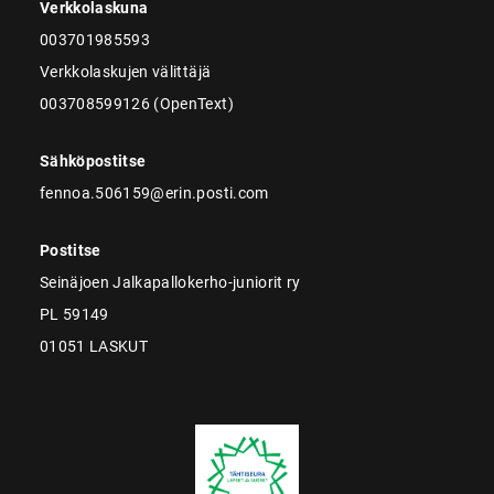
Verkkolaskuna
003701985593
Verkkolaskujen välittäjä
003708599126 (OpenText)
Sähköpostitse
fennoa.506159@erin.posti.com
Postitse
Seinäjoen Jalkapallokerho-juniorit ry
PL 59149
01051 LASKUT