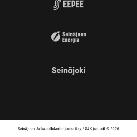
Seinäjoen Jalkapallokerho-juniorit ry / SJK-juniorit © 2026