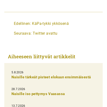
A
Edellinen:
KäPa-tykki ykkösenä
r
Seuraava:
Twitter avattu
t
i
k
Aiheeseen liittyvät artikkelit
k
e
l
5.8.2026
Naisille tärkeät pisteet elokuun ensimmäisestä
i
e
28.7.2026
n
Naisille iso pettymys Vaasassa
s
13.7.2026