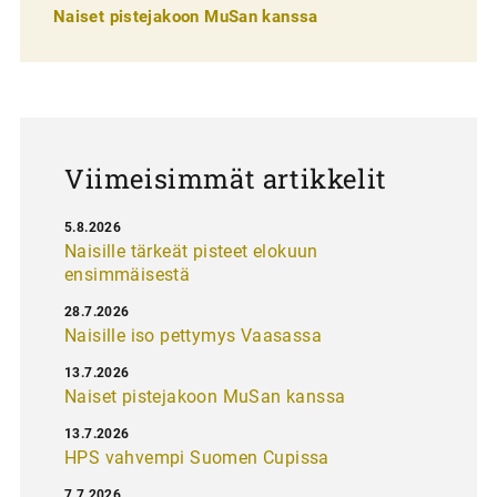
e
Naiset pistejakoon MuSan kanssa
l
a
u
s
Viimeisimmät artikkelit
5.8.2026
Naisille tärkeät pisteet elokuun
ensimmäisestä
28.7.2026
Naisille iso pettymys Vaasassa
13.7.2026
Naiset pistejakoon MuSan kanssa
13.7.2026
HPS vahvempi Suomen Cupissa
7.7.2026