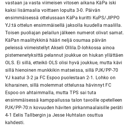
vastaan ja vasta viimeisen vitosen aikana KäPa iski
kaksi lisämaalia voittaen lopulta 3-0. Päivän
ensimmäisessä ottelussaan KäPa kuritti KuPS/JIPPO
YJ:tä ottelun ensimmäisellä jaksolla kuudella maalilla.
Toisen puoliajan pelailun jälkeen numerot olivat samat.
KäPan maalitykkinä hääri neljä osumaa päivän
peleissä viimeistellyt Akseli Ollila.D-lohkossa ainoa
pistemenetyksittä pelannut joukkue on hiukan yllättäen
OLS. Ei sillä, etteikö OLS olisi hyvä joukkue, mutta kävi
sillä hienoinen munkkikin matseissa, sillä PJK/PP-70
YJ kaatui 3-2 ja FC Espoo puolestaan 2-1. Lohko on
kiharainen, sillä molemmat ottelunsa hävinnyt FC
Espoo on ahtaimmalla, mutta TPS sai tuta
ensimmäisessä kamppailussa talon tavoille opetelleen
PJK/PP-70:n kovuuden häviten pirkanmaalaisille peräti
4-1 Eelis Tallbergin ja Jesse Huhtalan osuttua
kahdesti.