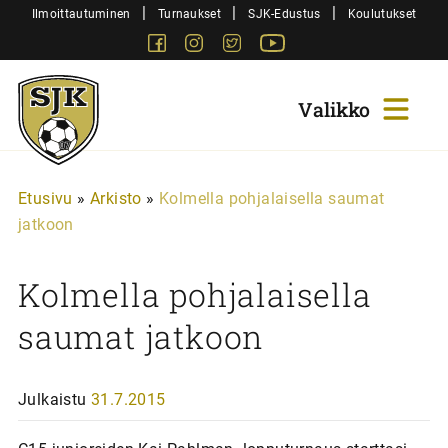
Siirry
|
|
|
Ilmoittautuminen
Turnaukset
SJK-Edustus
Koulutukset
sisältöön
Facebook
Instagram
Twitter
Youtube
Sjk-
Juniorit
Etusivu
»
Arkisto
»
Kolmella pohjalaisella saumat
jatkoon
Kolmella pohjalaisella
saumat jatkoon
Julkaistu
31.7.2015