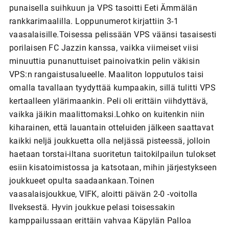
punaisella suihkuun ja VPS tasoitti Eeti Ämmälän
rankkarimaalilla. Loppunumerot kirjattiin 3-1
vaasalaisille.Toisessa pelissään VPS väänsi tasaisesti
porilaisen FC Jazzin kanssa, vaikka viimeiset viisi
minuuttia punanuttuiset painoivatkin pelin väkisin
VPS:n rangaistusalueelle. Maaliton lopputulos taisi
omalla tavallaan tyydyttää kumpaakin, sillä tulitti VPS
kertaalleen ylärimaankin. Peli oli erittäin viihdyttävä,
vaikka jäikin maalittomaksi.Lohko on kuitenkin niin
kiharainen, että lauantain otteluiden jälkeen saattavat
kaikki neljä joukkuetta olla neljässä pisteessä, jolloin
haetaan torstai-iltana suoritetun taitokilpailun tulokset
esiin kisatoimistossa ja katsotaan, mihin järjestykseen
joukkueet opulta saadaankaan.Toinen
vaasalaisjoukkue, VIFK, aloitti päivän 2-0 -voitolla
Ilveksestä. Hyvin joukkue pelasi toisessakin
kamppailussaan erittäin vahvaa Käpylän Palloa