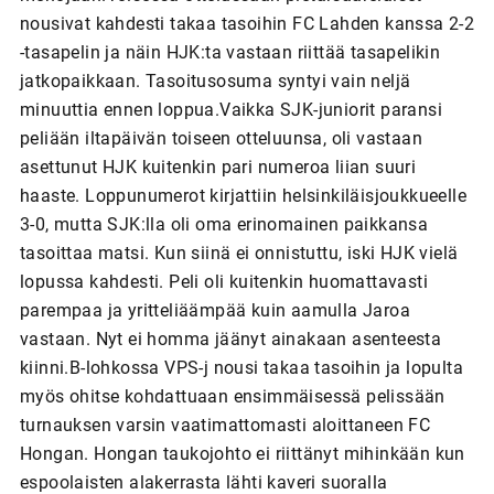
nousivat kahdesti takaa tasoihin FC Lahden kanssa 2-2
-tasapelin ja näin HJK:ta vastaan riittää tasapelikin
jatkopaikkaan. Tasoitusosuma syntyi vain neljä
minuuttia ennen loppua.Vaikka SJK-juniorit paransi
peliään iltapäivän toiseen otteluunsa, oli vastaan
asettunut HJK kuitenkin pari numeroa liian suuri
haaste. Loppunumerot kirjattiin helsinkiläisjoukkueelle
3-0, mutta SJK:lla oli oma erinomainen paikkansa
tasoittaa matsi. Kun siinä ei onnistuttu, iski HJK vielä
lopussa kahdesti. Peli oli kuitenkin huomattavasti
parempaa ja yritteliäämpää kuin aamulla Jaroa
vastaan. Nyt ei homma jäänyt ainakaan asenteesta
kiinni.B-lohkossa VPS-j nousi takaa tasoihin ja lopulta
myös ohitse kohdattuaan ensimmäisessä pelissään
turnauksen varsin vaatimattomasti aloittaneen FC
Hongan. Hongan taukojohto ei riittänyt mihinkään kun
espoolaisten alakerrasta lähti kaveri suoralla