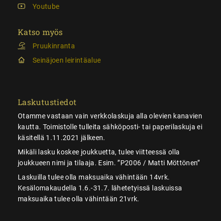
Youtube
Katso myös
Pruukinranta
Seinäjoen leirintäalue
Laskutustiedot
Otamme vastaan vain verkkolaskuja alla olevien kanavien
kautta. Toimistolle tulleita sähköposti- tai paperilaskuja ei
käsitellä 1.11.2021 jälkeen.
Mikäli lasku koskee joukkuetta, tulee viitteessä olla
joukkueen nimi ja tilaaja. Esim. ”P2006 / Matti Möttönen”
Laskuilla tulee olla maksuaika vähintään 14vrk.
Kesälomakaudella 1.6.-31.7. lähetetyissä laskuissa
maksuaika tulee olla vähintään 21vrk.