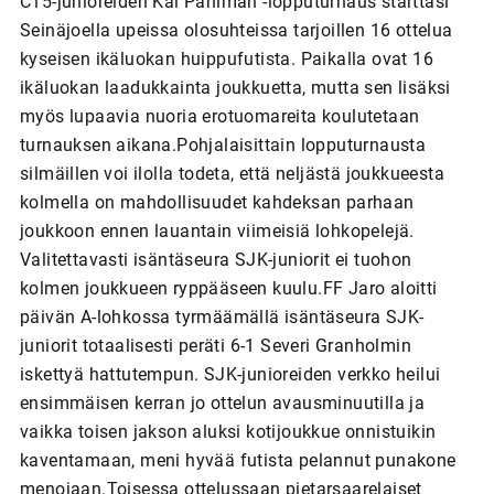
C15-junioreiden Kai Pahlman -lopputurnaus starttasi
Seinäjoella upeissa olosuhteissa tarjoillen 16 ottelua
kyseisen ikäluokan huippufutista. Paikalla ovat 16
ikäluokan laadukkainta joukkuetta, mutta sen lisäksi
myös lupaavia nuoria erotuomareita koulutetaan
turnauksen aikana.Pohjalaisittain lopputurnausta
silmäillen voi ilolla todeta, että neljästä joukkueesta
kolmella on mahdollisuudet kahdeksan parhaan
joukkoon ennen lauantain viimeisiä lohkopelejä.
Valitettavasti isäntäseura SJK-juniorit ei tuohon
kolmen joukkueen ryppääseen kuulu.FF Jaro aloitti
päivän A-lohkossa tyrmäämällä isäntäseura SJK-
juniorit totaalisesti peräti 6-1 Severi Granholmin
iskettyä hattutempun. SJK-junioreiden verkko heilui
ensimmäisen kerran jo ottelun avausminuutilla ja
vaikka toisen jakson aluksi kotijoukkue onnistuikin
kaventamaan, meni hyvää futista pelannut punakone
menojaan.Toisessa ottelussaan pietarsaarelaiset