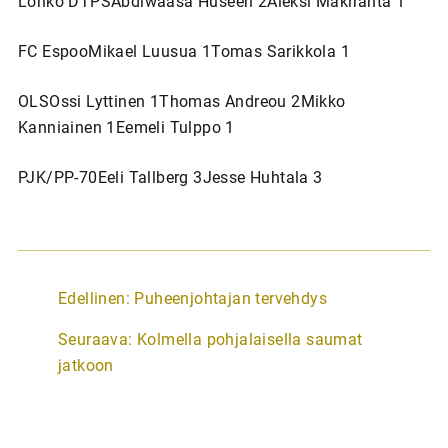
Lohko DTPSAbdiwaasa Huseen 2Aleksi Mäkiranta 1
FC EspooMikael Luusua 1Tomas Sarikkola 1
OLSOssi Lyttinen 1Thomas Andreou 2Mikko
Kanniainen 1Eemeli Tulppo 1
PJK/PP-70Eeli Tallberg 3Jesse Huhtala 3
A
Edellinen:
Puheenjohtajan tervehdys
r
Seuraava:
Kolmella pohjalaisella saumat
t
jatkoon
i
k
k