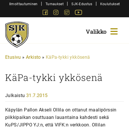
Siirry
|
|
|
Ilmoittautuminen
Turnaukset
SJK-Edustus
Koulutukset
sisältöön
Facebook
Instagram
Twitter
Youtube
Sjk-
Juniorit
Etusivu
»
Arkisto
»
KäPa-tykki ykkösenä
KäPa-tykki ykkösenä
Julkaistu
31.7.2015
Käpylän Pallon Akseli Ollila on ottanut maalipörssin
piikkipaikan osuttuaan lauantaina kahdesti sekä
KuPS/JIPPO YJ:n, että VIFK:n verkkoon. Ollilan