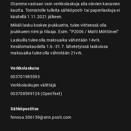
Otamme vastaan vain verkkolaskuja alla olevien kanavien
kautta. Toimistolle tulleita sähköposti- tai paperilaskuja ei
käsitellä 1.11.2021 jälkeen.
Mikäli lasku koskee joukkuetta, tulee viitteessä olla
joukkueen nimi ja tilaaja. Esim. ”P2006 / Matti Möttönen”
Laskuilla tulee olla maksuaika vähintään 14vrk.
Kesälomakaudella 1.6.-31.7. lähetetyissä laskuissa
maksuaika tulee olla vähintään 21vrk.
Verkkolaskuna
003701985593
Verkkolaskujen välittäjä
003708599126 (OpenText)
Sähköpostitse
fennoa.506159@erin.posti.com