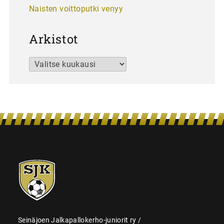
Naisten voittoputki venyy
Arkistot
Arkistot
SJK-
juniorit
Seinäjoen Jalkapallokerho-juniorit ry /