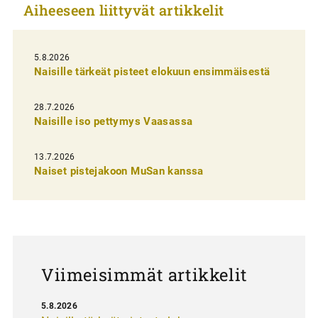
Aiheeseen liittyvät artikkelit
e
l
i
5.8.2026
Naisille tärkeät pisteet elokuun ensimmäisestä
e
n
28.7.2026
Naisille iso pettymys Vaasassa
s
e
13.7.2026
l
Naiset pistejakoon MuSan kanssa
a
u
s
Viimeisimmät artikkelit
5.8.2026