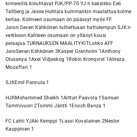
kintereillä kiiruhtavat PJK/PP-70 YJ:n kaksikko Eeli
Tallberg ja Jesse Huhtala kummankin maalattua kolme
kertaa. Kolmeen osumaan on päässyt myös FF
Jaron Severi Kähkönen tulitettuaan hattutempun SJK:n
verkkoon.Kahteen osumaan on yltänyt kuusi
pelaajaa.TURNAUKSEN MAALITYKITLohko AFF
JaroSeveri Kähkönen 3Kasper Granholm 1Anthony
Olusanya 1Axel Vidjeskog 1Robin Kronqvist 1Alireza
Mozaffari 1
SJKEmil Pannula 1
HJKMohammed Sheikh 1Artturi Paavola 1Samuel
Tammivuori 2Tommi Jäntti 1Enoch Banza 1
FC Lahti YJAki Kemppi 1Lassi Kovalainen 2Nestor
Kauppinen 1