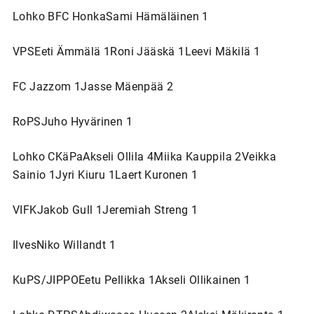
Lohko BFC HonkaSami Hämäläinen 1
VPSEeti Ämmälä 1Roni Jääskä 1Leevi Mäkilä 1
FC Jazzom 1Jasse Mäenpää 2
RoPSJuho Hyvärinen 1
Lohko CKäPaAkseli Ollila 4Miika Kauppila 2Veikka
Sainio 1Jyri Kiuru 1Laert Kuronen 1
VIFKJakob Gull 1Jeremiah Streng 1
IlvesNiko Willandt 1
KuPS/JIPPOEetu Pellikka 1Akseli Ollikainen 1