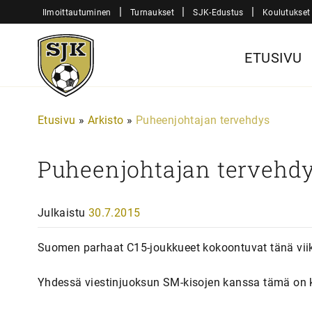
Siirry
|
|
|
Ilmoittautuminen
Turnaukset
SJK-Edustus
Koulutukset
sisältöön
Sjk-
ETUSIVU
Juniorit
Etusivu
»
Arkisto
»
Puheenjohtajan tervehdys
Puheenjohtajan tervehd
Julkaistu
30.7.2015
Suomen parhaat C15-joukkueet kokoontuvat tänä vii
Yhdessä viestinjuoksun SM-kisojen kanssa tämä on