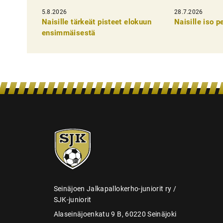
k
5.8.2026
28.7.2026
e
Naisille tärkeät pisteet elokuun
Naisille iso 
l
ensimmäisestä
i
e
n
s
e
l
SJK-
a
juniorit
u
s
Seinäjoen Jalkapallokerho-juniorit ry /
SJK-juniorit
Alaseinäjoenkatu 9 B, 60220 Seinäjoki