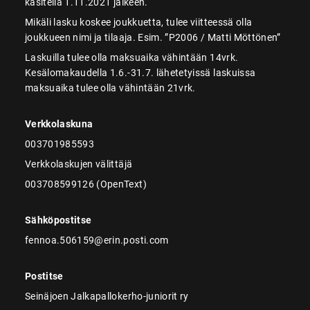
käsitellä 1.11.2021 jälkeen.
Mikäli lasku koskee joukkuetta, tulee viitteessä olla
joukkueen nimi ja tilaaja. Esim. ”P2006 / Matti Möttönen”
Laskuilla tulee olla maksuaika vähintään 14vrk.
Kesälomakaudella 1.6.-31.7. lähetetyissä laskuissa
maksuaika tulee olla vähintään 21vrk.
Verkkolaskuna
003701985593
Verkkolaskujen välittäjä
003708599126 (OpenText)
Sähköpostitse
fennoa.506159@erin.posti.com
Postitse
Seinäjoen Jalkapallokerho-juniorit ry