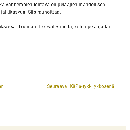
ekä vanhempien tehtävä on pelaajien mahdollisen
jälkikasvua. Siis rauhoittaa.
sessa. Tuomarit tekevät virheitä, kuten pelaajatkin.
en
Seuraava:
KäPa-tykki ykkösenä