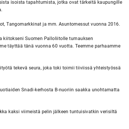
ista isoista tapahtumista, jotka ovat tärkeitä kaupungille
a.
ajot, Tangomarkkinat ja mm. Asuntomessut vuonna 2016.
a kiitokseni Suomen Palloliitolle turnauksen
amme täyttää tänä vuonna 60 vuotta. Teemme parhaamme
yötä tekevä seura, joka toki toimii tiiviissä yhteistyössä
uotiaiden Snadi-kerhosta B-nuoriin saakka unohtamatta
a kaksi viimeistä pelin jälkeen tuntuisivatkin verisiltä