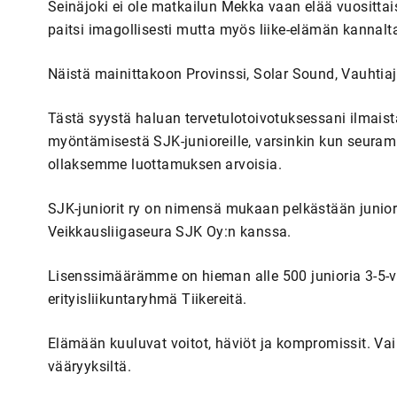
Seinäjoki ei ole matkailun Mekka vaan elää vuosittais
paitsi imagollisesti mutta myös liike-elämän kannalt
Näistä mainittakoon Provinssi, Solar Sound, Vauhti
Tästä syystä haluan tervetulotoivotuksessani ilmaist
myöntämisestä SJK-junioreille, varsinkin kun seur
ollaksemme luottamuksen arvoisia.
SJK-juniorit ry on nimensä mukaan pelkästään juniorit
Veikkausliigaseura SJK Oy:n kanssa.
Lisenssimäärämme on hieman alle 500 junioria 3-5-v
erityisliikuntaryhmä Tiikereitä.
Elämään kuuluvat voitot, häviöt ja kompromissit. Vaikk
vääryyksiltä.