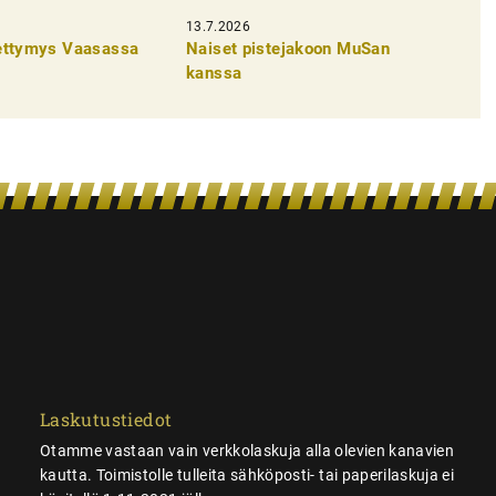
13.7.2026
pettymys Vaasassa
Naiset pistejakoon MuSan
kanssa
Laskutustiedot
Otamme vastaan vain verkkolaskuja alla olevien kanavien
kautta. Toimistolle tulleita sähköposti- tai paperilaskuja ei