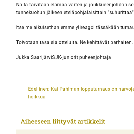
Näitä tarvitaan elämää varten ja joukkueenjohdon s
tunnekuohun jälkeen eteläpohjalaisittain ”suhurittaa” 
Itse me aikuisethan emme ylireagoi tässäkään turnauk
Toivotaan tasaisia otteluita. Ne kehittävät parhaiten.
Jukka SaarijärviSJK-juniorit puheenjohtaja
A
Edellinen:
Kai Pahlman lopputurnaus on harvoj
r
herkkua
t
i
Aiheeseen liittyvät artikkelit
k