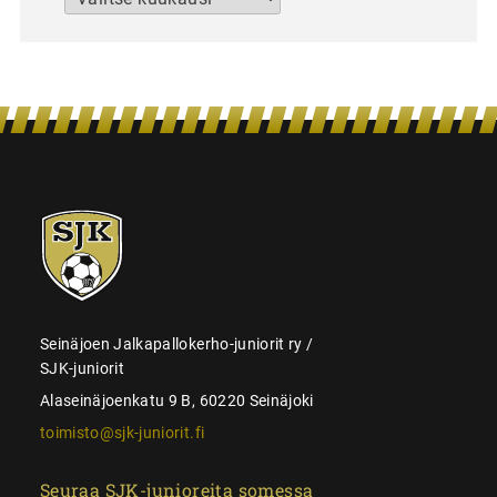
SJK-
juniorit
Seinäjoen Jalkapallokerho-juniorit ry /
SJK-juniorit
Alaseinäjoenkatu 9 B, 60220 Seinäjoki
toimisto@sjk-juniorit.fi
Seuraa SJK-junioreita somessa