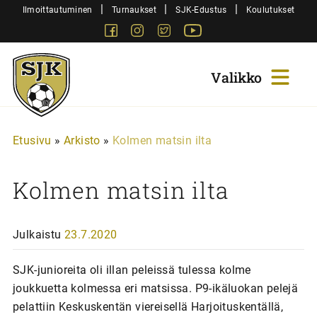
Siirry
|
|
|
Ilmoittautuminen
Turnaukset
SJK-Edustus
Koulutukset
sisältöön
Facebook
Instagram
Twitter
Youtube
Sjk-
Juniorit
Etusivu
»
Arkisto
»
Kolmen matsin ilta
Kolmen matsin ilta
Julkaistu
23.7.2020
SJK-junioreita oli illan peleissä tulessa kolme
joukkuetta kolmessa eri matsissa. P9-ikäluokan pelejä
pelattiin Keskuskentän viereisellä Harjoituskentällä,