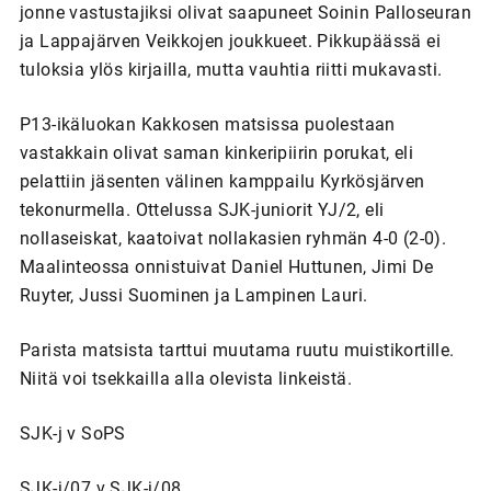
jonne vastustajiksi olivat saapuneet Soinin Palloseuran
ja Lappajärven Veikkojen joukkueet. Pikkupäässä ei
tuloksia ylös kirjailla, mutta vauhtia riitti mukavasti.
P13-ikäluokan Kakkosen matsissa puolestaan
vastakkain olivat saman kinkeripiirin porukat, eli
pelattiin jäsenten välinen kamppailu Kyrkösjärven
tekonurmella. Ottelussa SJK-juniorit YJ/2, eli
nollaseiskat, kaatoivat nollakasien ryhmän 4-0 (2-0).
Maalinteossa onnistuivat Daniel Huttunen, Jimi De
Ruyter, Jussi Suominen ja Lampinen Lauri.
Parista matsista tarttui muutama ruutu muistikortille.
Niitä voi tsekkailla alla olevista linkeistä.
SJK-j v SoPS
SJK-j/07 v SJK-j/08