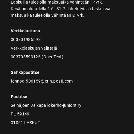
Laskuilla tulee olla maksuaika vähintään 14vrk.
Kesälomakaudella 1.6.-31.7. lähetetyissä laskuissa
maksuaika tulee olla vähintään 21vrk.
Verkkolaskuna
003701985593
Verkkolaskujen välittäjä
003708599126 (OpenText)
Sähköpostitse
fennoa.506159@erin.posti.com
Postitse
Seinäjoen Jalkapallokerho-juniorit ry
PL 59149
01051 LASKUT