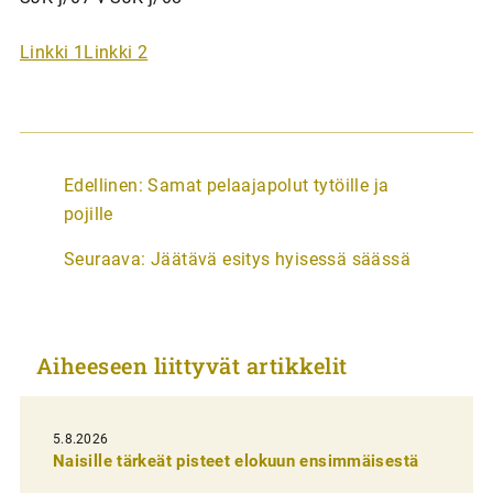
Linkki 1
Linkki 2
A
Edellinen:
Samat pelaajapolut tytöille ja
r
pojille
t
Seuraava:
Jäätävä esitys hyisessä säässä
i
k
k
Aiheeseen liittyvät artikkelit
e
l
i
5.8.2026
Naisille tärkeät pisteet elokuun ensimmäisestä
e