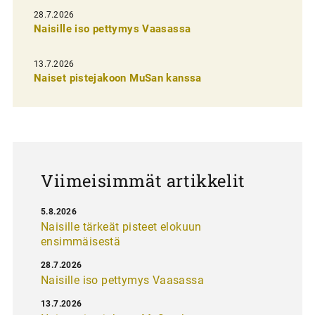
n
28.7.2026
Naisille iso pettymys Vaasassa
s
e
13.7.2026
l
Naiset pistejakoon MuSan kanssa
a
u
s
Viimeisimmät artikkelit
5.8.2026
Naisille tärkeät pisteet elokuun
ensimmäisestä
28.7.2026
Naisille iso pettymys Vaasassa
13.7.2026