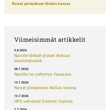
e
Naiset pistejakoon MuSan kanssa
l
a
u
s
Viimeisimmät artikkelit
5.8.2026
Naisille tärkeät pisteet elokuun
ensimmäisestä
28.7.2026
Naisille iso pettymys Vaasassa
13.7.2026
Naiset pistejakoon MuSan kanssa
13.7.2026
HPS vahvempi Suomen Cupissa
7.7.2026