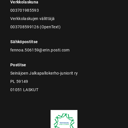
Verkkolaskuna
003701985593
Verkkolaskujen välittäjä
003708599126 (OpenText)
Sähköpostitse
fennoa.506159@erin.posti.com
Postitse
Seinäjoen Jalkapallokerho-juniorit ry
PL 59149
01051 LASKUT