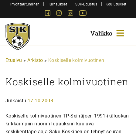
Siirry
|
|
|
Ilmoittautuminen
Turnaukset
SJK-Edustus
Koulutukset
sisältöön
Facebook
Instagram
Twitter
Youtube
Sjk-
Juniorit
Etusivu
»
Arkisto
»
Koskiselle kolmivuotinen
Koskiselle kolmivuotinen
Julkaistu
17.10.2008
Koskiselle kolmivuotinen TP-Seinäjoen 1991-ikäluokan
kirkkaimpiin nuoriin lupauksiin kuuluva
keskikenttäpelaaja Saku Koskinen on tehnyt seuran