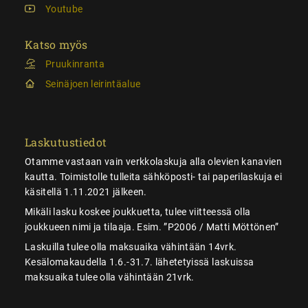
Youtube
Katso myös
Pruukinranta
Seinäjoen leirintäalue
Laskutustiedot
Otamme vastaan vain verkkolaskuja alla olevien kanavien
kautta. Toimistolle tulleita sähköposti- tai paperilaskuja ei
käsitellä 1.11.2021 jälkeen.
Mikäli lasku koskee joukkuetta, tulee viitteessä olla
joukkueen nimi ja tilaaja. Esim. ”P2006 / Matti Möttönen”
Laskuilla tulee olla maksuaika vähintään 14vrk.
Kesälomakaudella 1.6.-31.7. lähetetyissä laskuissa
maksuaika tulee olla vähintään 21vrk.