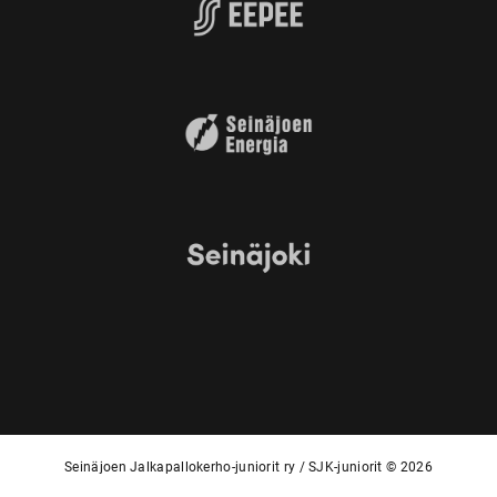
Seinäjoen Jalkapallokerho-juniorit ry / SJK-juniorit © 2026