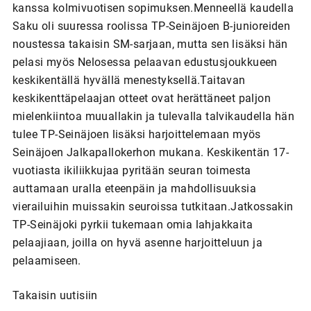
kanssa kolmivuotisen sopimuksen.Menneellä kaudella
Saku oli suuressa roolissa TP-Seinäjoen B-junioreiden
noustessa takaisin SM-sarjaan, mutta sen lisäksi hän
pelasi myös Nelosessa pelaavan edustusjoukkueen
keskikentällä hyvällä menestyksellä.Taitavan
keskikenttäpelaajan otteet ovat herättäneet paljon
mielenkiintoa muuallakin ja tulevalla talvikaudella hän
tulee TP-Seinäjoen lisäksi harjoittelemaan myös
Seinäjoen Jalkapallokerhon mukana. Keskikentän 17-
vuotiasta ikiliikkujaa pyritään seuran toimesta
auttamaan uralla eteenpäin ja mahdollisuuksia
vierailuihin muissakin seuroissa tutkitaan.Jatkossakin
TP-Seinäjoki pyrkii tukemaan omia lahjakkaita
pelaajiaan, joilla on hyvä asenne harjoitteluun ja
pelaamiseen.
Takaisin uutisiin