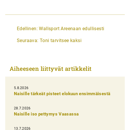
A
Edellinen:
Wallsport Areenaan edullisesti
r
Seuraava:
Toni tarvitsee kaksi
t
i
k
Aiheeseen liittyvät artikkelit
k
e
l
5.8.2026
Naisille tärkeät pisteet elokuun ensimmäisestä
i
e
28.7.2026
n
Naisille iso pettymys Vaasassa
s
13.7.2026