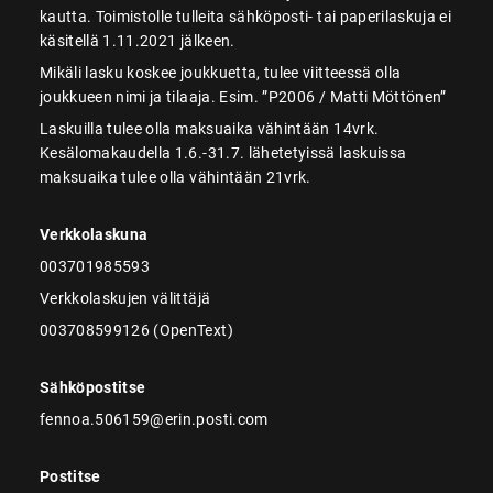
kautta. Toimistolle tulleita sähköposti- tai paperilaskuja ei
käsitellä 1.11.2021 jälkeen.
Mikäli lasku koskee joukkuetta, tulee viitteessä olla
joukkueen nimi ja tilaaja. Esim. ”P2006 / Matti Möttönen”
Laskuilla tulee olla maksuaika vähintään 14vrk.
Kesälomakaudella 1.6.-31.7. lähetetyissä laskuissa
maksuaika tulee olla vähintään 21vrk.
Verkkolaskuna
003701985593
Verkkolaskujen välittäjä
003708599126 (OpenText)
Sähköpostitse
fennoa.506159@erin.posti.com
Postitse