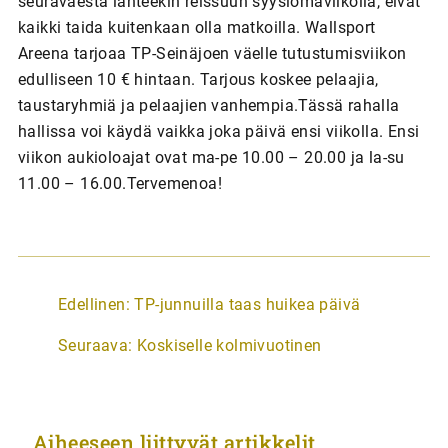
seuraväestä lähteekin reissuun syyslomaviikolla, eivät
kaikki taida kuitenkaan olla matkoilla. Wallsport
Areena tarjoaa TP-Seinäjoen väelle tutustumisviikon
edulliseen 10 € hintaan. Tarjous koskee pelaajia,
taustaryhmiä ja pelaajien vanhempia.Tässä rahalla
hallissa voi käydä vaikka joka päivä ensi viikolla. Ensi
viikon aukioloajat ovat ma-pe 10.00 – 20.00 ja la-su
11.00 – 16.00.Tervemenoa!
A
Edellinen:
TP-junnuilla taas huikea päivä
r
Seuraava:
Koskiselle kolmivuotinen
t
i
k
Aiheeseen liittyvät artikkelit
k