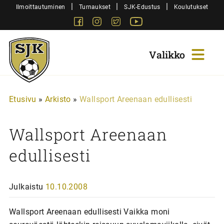
Siirry
|
|
|
Ilmoittautuminen
Turnaukset
SJK-Edustus
Koulutukset
sisältöön
Facebook
Instagram
Twitter
Youtube
Sjk-
Juniorit
Etusivu
»
Arkisto
»
Wallsport Areenaan edullisesti
Wallsport Areenaan
edullisesti
Julkaistu
10.10.2008
Wallsport Areenaan edullisesti Vaikka moni