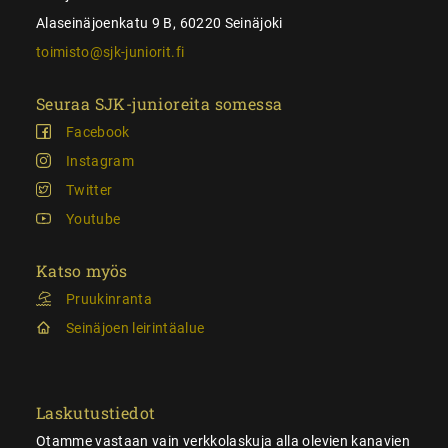
Alaseinäjoenkatu 9 B, 60220 Seinäjoki
toimisto@sjk-juniorit.fi
Seuraa SJK-junioreita somessa
Facebook
Instagram
Twitter
Youtube
Katso myös
Pruukinranta
Seinäjoen leirintäalue
Laskutustiedot
Otamme vastaan vain verkkolaskuja alla olevien kanavien