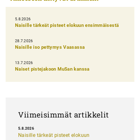
e
l
5.8.2026
Naisille tärkeät pisteet elokuun ensimmäisestä
i
e
28.7.2026
n
Naisille iso pettymys Vaasassa
s
13.7.2026
e
Naiset pistejakoon MuSan kanssa
l
a
u
s
Viimeisimmät artikkelit
5.8.2026
Naisille tärkeät pisteet elokuun