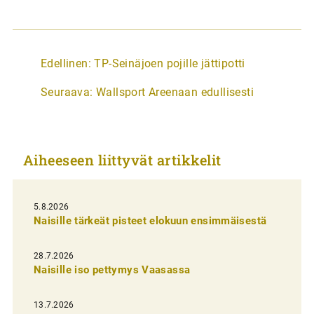
A
Edellinen:
TP-Seinäjoen pojille jättipotti
r
Seuraava:
Wallsport Areenaan edullisesti
t
i
k
Aiheeseen liittyvät artikkelit
k
e
l
5.8.2026
Naisille tärkeät pisteet elokuun ensimmäisestä
i
e
28.7.2026
n
Naisille iso pettymys Vaasassa
s
13.7.2026