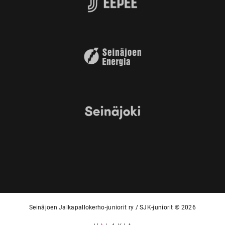
Seinäjoen Jalkapallokerho-juniorit ry / SJK-juniorit © 2026