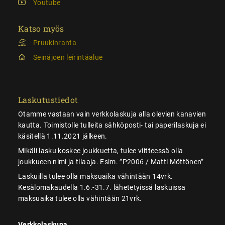
Youtube
Katso myös
Pruukinranta
Seinäjoen leirintäalue
Laskutustiedot
Otamme vastaan vain verkkolaskuja alla olevien kanavien
kautta. Toimistolle tulleita sähköposti- tai paperilaskuja ei
käsitellä 1.11.2021 jälkeen.
Mikäli lasku koskee joukkuetta, tulee viitteessä olla
joukkueen nimi ja tilaaja. Esim. ”P2006 / Matti Möttönen”
Laskuilla tulee olla maksuaika vähintään 14vrk.
Kesälomakaudella 1.6.-31.7. lähetetyissä laskuissa
maksuaika tulee olla vähintään 21vrk.
Verkkolaskuna