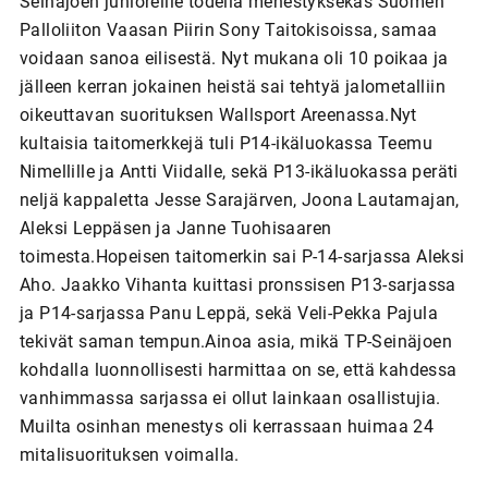
Seinäjoen junioreille todella menestyksekäs Suomen
Palloliiton Vaasan Piirin Sony Taitokisoissa, samaa
voidaan sanoa eilisestä. Nyt mukana oli 10 poikaa ja
jälleen kerran jokainen heistä sai tehtyä jalometalliin
oikeuttavan suorituksen Wallsport Areenassa.Nyt
kultaisia taitomerkkejä tuli P14-ikäluokassa Teemu
Nimellille ja Antti Viidalle, sekä P13-ikäluokassa peräti
neljä kappaletta Jesse Sarajärven, Joona Lautamajan,
Aleksi Leppäsen ja Janne Tuohisaaren
toimesta.Hopeisen taitomerkin sai P-14-sarjassa Aleksi
Aho. Jaakko Vihanta kuittasi pronssisen P13-sarjassa
ja P14-sarjassa Panu Leppä, sekä Veli-Pekka Pajula
tekivät saman tempun.Ainoa asia, mikä TP-Seinäjoen
kohdalla luonnollisesti harmittaa on se, että kahdessa
vanhimmassa sarjassa ei ollut lainkaan osallistujia.
Muilta osinhan menestys oli kerrassaan huimaa 24
mitalisuorituksen voimalla.