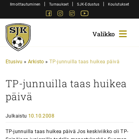
Siirry
|
|
|
Ilmoittautuminen
Turnaukset
SJK-Edustus
Koulutukset
sisältöön
Facebook
Instagram
Twitter
Youtube
Sjk-
Juniorit
Etusivu
»
Arkisto
»
TP-junnuilla taas huikea päivä
TP-junnuilla taas huikea
päivä
Julkaistu
10.10.2008
TP-junnuilla taas huikea päivä Jos keskiviikko oli TP-