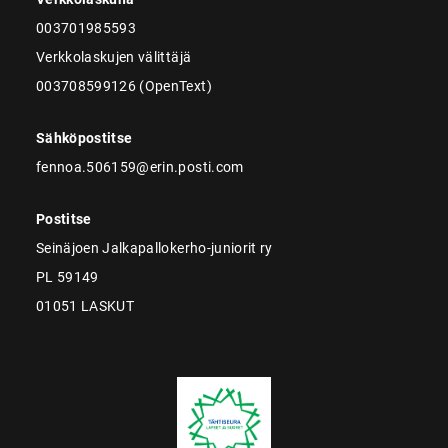
003701985593
Verkkolaskujen välittäjä
003708599126 (OpenText)
Sähköpostitse
fennoa.506159@erin.posti.com
Postitse
Seinäjoen Jalkapallokerho-juniorit ry
PL 59149
01051 LASKUT