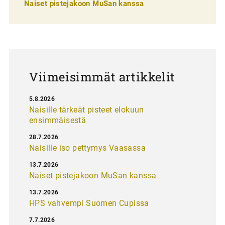
e
Naiset pistejakoon MuSan kanssa
l
a
u
s
Viimeisimmät artikkelit
5.8.2026
Naisille tärkeät pisteet elokuun
ensimmäisestä
28.7.2026
Naisille iso pettymys Vaasassa
13.7.2026
Naiset pistejakoon MuSan kanssa
13.7.2026
HPS vahvempi Suomen Cupissa
7.7.2026