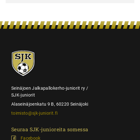
SJK-
juniorit
Seinäjoen Jalkapallokerho-juniorit ry /
SJK-juniorit
Alaseinäjoenkatu 9 B, 60220 Seinäjoki
toimisto@sjk-juniorit.fi
Seuraa SJK-junioreita somessa
Facebook