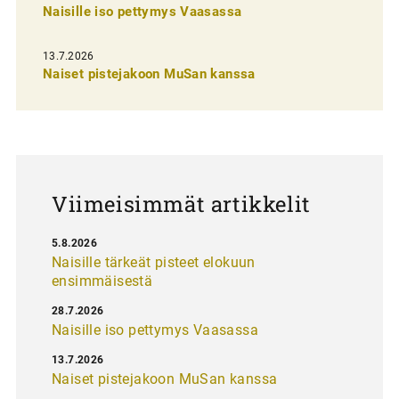
n
Naisille iso pettymys Vaasassa
s
13.7.2026
e
Naiset pistejakoon MuSan kanssa
l
a
u
s
Viimeisimmät artikkelit
5.8.2026
Naisille tärkeät pisteet elokuun
ensimmäisestä
28.7.2026
Naisille iso pettymys Vaasassa
13.7.2026
Naiset pistejakoon MuSan kanssa