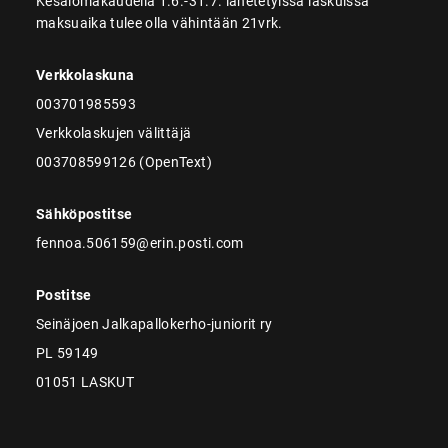
Kesälomakaudella 1.6.-31.7. lähetetyissä laskuissa
maksuaika tulee olla vähintään 21vrk.
Verkkolaskuna
003701985593
Verkkolaskujen välittäjä
003708599126 (OpenText)
Sähköpostitse
fennoa.506159@erin.posti.com
Postitse
Seinäjoen Jalkapallokerho-juniorit ry
PL 59149
01051 LASKUT