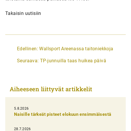
Takaisin uutisiin
A
Edellinen:
Wallsport Areenassa taitoniekkoja
r
Seuraava:
TP-junnuilla taas huikea päivä
t
i
k
Aiheeseen liittyvät artikkelit
k
e
l
5.8.2026
Naisille tärkeät pisteet elokuun ensimmäisestä
i
e
28.7.2026