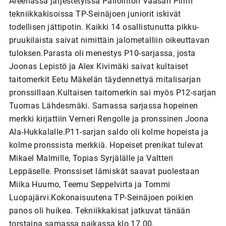
Areenassa järjestetyissä Palloliiton Vaasan Piirin
tekniikkakisoissa TP-Seinäjoen juniorit iskivät
todellisen jättipotin. Kaikki 14 osallistunutta pikku-
pruukilaista saivat nimittäin jalometalliin oikeuttavan
tuloksen.Parasta oli menestys P10-sarjassa, josta
Joonas Lepistö ja Alex Kivimäki saivat kultaiset
taitomerkit Eetu Mäkelän täydennettyä mitalisarjan
pronssillaan.Kultaisen taitomerkin sai myös P12-sarjan
Tuomas Lähdesmäki. Samassa sarjassa hopeinen
merkki kirjattiin Verneri Rengolle ja pronssinen Joona
Ala-Hukkalalle.P11-sarjan saldo oli kolme hopeista ja
kolme pronssista merkkiä. Hopeiset prenikat tulevat
Mikael Malmille, Topias Syrjälälle ja Valtteri
Leppäselle. Pronssiset lämiskät saavat puolestaan
Miika Huumo, Teemu Seppelvirta ja Tommi
Luopajärvi.Kokonaisuutena TP-Seinäjoen poikien
panos oli huikea. Tekniikkakisat jatkuvat tänään
torstaina samassa paikassa klo 17.00.