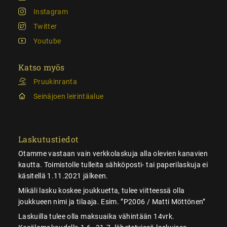
Instagram
Twitter
Youtube
Katso myös
Pruukinranta
Seinäjoen leirintäalue
Laskutustiedot
Otamme vastaan vain verkkolaskuja alla olevien kanavien
kautta. Toimistolle tulleita sähköposti- tai paperilaskuja ei
käsitellä 1.11.2021 jälkeen.
Mikäli lasku koskee joukkuetta, tulee viitteessä olla
joukkueen nimi ja tilaaja. Esim. ”P2006 / Matti Möttönen”
Laskuilla tulee olla maksuaika vähintään 14vrk.