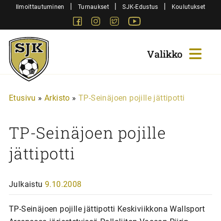
Siirry
|
|
|
Ilmoittautuminen
Turnaukset
SJK-Edustus
Koulutukset
sisältöön
Facebook
Instagram
Twitter
Youtube
Sjk-
Juniorit
Etusivu
»
Arkisto
»
TP-Seinäjoen pojille jättipotti
TP-Seinäjoen pojille
jättipotti
Julkaistu
9.10.2008
TP-Seinäjoen pojille jättipotti Keskiviikkona Wallsport