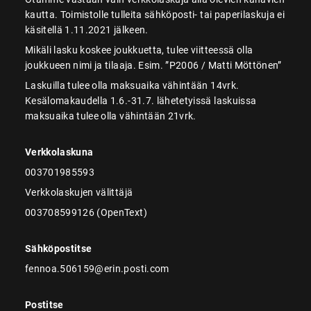
kautta. Toimistolle tulleita sähköposti- tai paperilaskuja ei
käsitellä 1.11.2021 jälkeen.
Mikäli lasku koskee joukkuetta, tulee viitteessä olla
joukkueen nimi ja tilaaja. Esim. ”P2006 / Matti Möttönen”
Laskuilla tulee olla maksuaika vähintään 14vrk.
Kesälomakaudella 1.6.-31.7. lähetetyissä laskuissa
maksuaika tulee olla vähintään 21vrk.
Verkkolaskuna
003701985593
Verkkolaskujen välittäjä
003708599126 (OpenText)
Sähköpostitse
fennoa.506159@erin.posti.com
Postitse