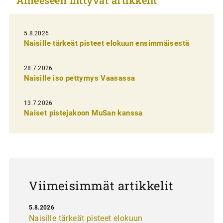
k
e
l
5.8.2026
Naisille tärkeät pisteet elokuun ensimmäisestä
i
e
28.7.2026
n
Naisille iso pettymys Vaasassa
s
13.7.2026
e
Naiset pistejakoon MuSan kanssa
l
a
u
s
Viimeisimmät artikkelit
5.8.2026
Naisille tärkeät pisteet elokuun