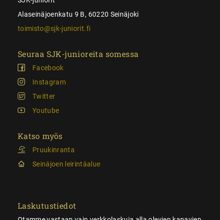
Alaseinäjoenkatu 9 B, 60220 Seinäjoki
toimisto@sjk-juniorit.fi
Seuraa SJK-junioreita somessa
Facebook
Instagram
Twitter
Youtube
Katso myös
Pruukinranta
Seinäjoen leirintäalue
Laskutustiedot
Otamme vastaan vain verkkolaskuja alla olevien kanavien