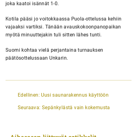
joka kaatoi isännät 1-0.
Kotila pääsi jo voitokkaassa Puola-ottelussa kehiin
vajaaksi vartiksi. Tänään avauskokoonpanopaikan
myötä minuuttejakin tuli sitten lähes tunti.
Suomi kohtaa vielä perjantaina turnauksen
päätösottelussaan Unkarin.
A
Edellinen:
Uusi saunarakennus käyttöön
r
Seuraava:
Sepänkylästä vain kokemusta
t
i
k
Aiheeseen liittyvät artikkelit