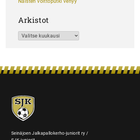
Naisten voittoputki venyy
Arkistot
Arkistot
SJK-
juniorit
Seinäjoen Jalkapallokerho-juniorit ry /
SJK-juniorit