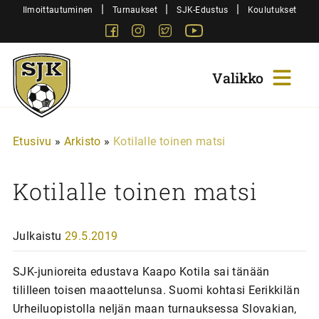
Siirry
|
|
|
Ilmoittautuminen
Turnaukset
SJK-Edustus
Koulutukset
sisältöön
Facebook
Instagram
Twitter
Youtube
Sjk-
Juniorit
Etusivu
»
Arkisto
»
Kotilalle toinen matsi
Kotilalle toinen matsi
Julkaistu
29.5.2019
SJK-junioreita edustava Kaapo Kotila sai tänään
tililleen toisen maaottelunsa. Suomi kohtasi Eerikkilän
Urheiluopistolla neljän maan turnauksessa Slovakian,