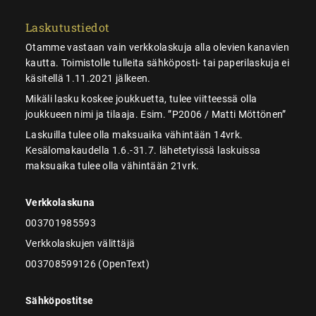
Laskutustiedot
Otamme vastaan vain verkkolaskuja alla olevien kanavien
kautta. Toimistolle tulleita sähköposti- tai paperilaskuja ei
käsitellä 1.11.2021 jälkeen.
Mikäli lasku koskee joukkuetta, tulee viitteessä olla
joukkueen nimi ja tilaaja. Esim. ”P2006 / Matti Möttönen”
Laskuilla tulee olla maksuaika vähintään 14vrk.
Kesälomakaudella 1.6.-31.7. lähetetyissä laskuissa
maksuaika tulee olla vähintään 21vrk.
Verkkolaskuna
003701985593
Verkkolaskujen välittäjä
003708599126 (OpenText)
Sähköpostitse