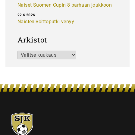
Naiset Suomen Cupin 8 parhaan joukkoon
22.6.2026
Naisten voittoputki venyy
Arkistot
Arkistot
SJK-
juniorit