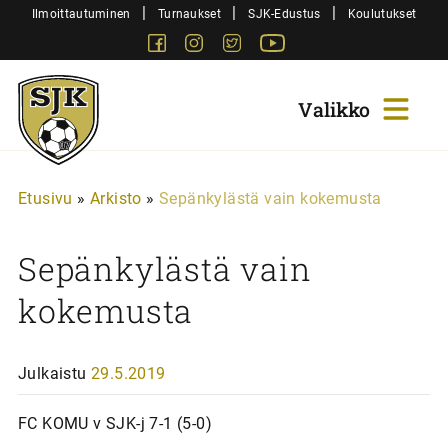
Siirry
|
|
|
Ilmoittautuminen
Turnaukset
SJK-Edustus
Koulutukset
sisältöön
Facebook
Instagram
Twitter
Youtube
Sjk-
Juniorit
Etusivu
»
Arkisto
»
Sepänkylästä vain kokemusta
Sepänkylästä vain
kokemusta
Julkaistu
29.5.2019
FC KOMU v SJK-j 7-1 (5-0)