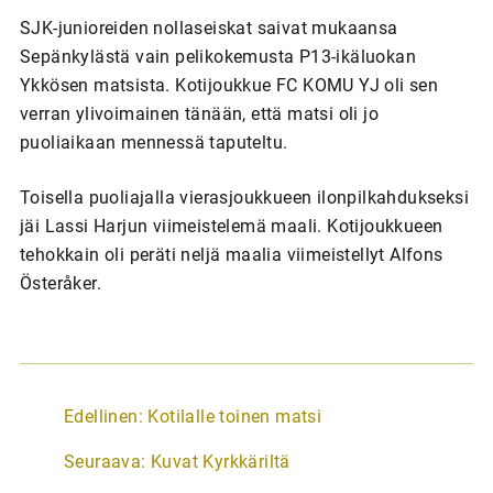
SJK-junioreiden nollaseiskat saivat mukaansa
Sepänkylästä vain pelikokemusta P13-ikäluokan
Ykkösen matsista. Kotijoukkue FC KOMU YJ oli sen
verran ylivoimainen tänään, että matsi oli jo
puoliaikaan mennessä taputeltu.
Toisella puoliajalla vierasjoukkueen ilonpilkahdukseksi
jäi Lassi Harjun viimeistelemä maali. Kotijoukkueen
tehokkain oli peräti neljä maalia viimeistellyt Alfons
Österåker.
A
Edellinen:
Kotilalle toinen matsi
r
Seuraava:
Kuvat Kyrkkäriltä
t