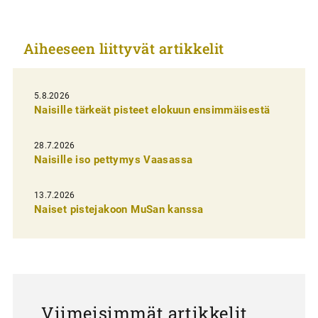
i
k
Aiheeseen liittyvät artikkelit
k
e
l
5.8.2026
Naisille tärkeät pisteet elokuun ensimmäisestä
i
e
28.7.2026
n
Naisille iso pettymys Vaasassa
s
13.7.2026
e
Naiset pistejakoon MuSan kanssa
l
a
u
s
Viimeisimmät artikkelit