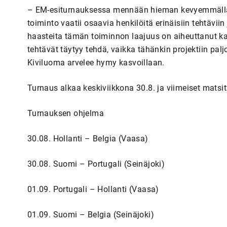
– EM-esiturnauksessa mennään hieman kevyemmällä ”k
toiminto vaatii osaavia henkilöitä erinäisiin tehtävi
haasteita tämän toiminnon laajuus on aiheuttanut ka
tehtävät täytyy tehdä, vaikka tähänkin projektiin palj
Kiviluoma arvelee hymy kasvoillaan.
Turnaus alkaa keskiviikkona 30.8. ja viimeiset matsit
Turnauksen ohjelma
30.08. Hollanti – Belgia (Vaasa)
30.08. Suomi – Portugali (Seinäjoki)
01.09. Portugali – Hollanti (Vaasa)
01.09. Suomi – Belgia (Seinäjoki)