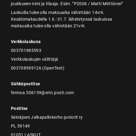
joukkueen nimi ja tilaaja. Esim. ”P2006 / Matti Möttönen”
Laskuilla tulee olla maksuaika vähintään 14vrk.
Kesälomakaudella 1.6.-31.7. lähetetyissä laskuissa
maksuaika tulee olla vähintään 21vrk.
Verkkolaskuna
003701985593
Verkkolaskujen välittäjä
003708599126 (OpenText)
Sähköpostitse
fennoa.506159@erin.posti.com
Postitse
Seinäjoen Jalkapallokerho-juniorit ry
PL 59149
01051 LASKUT