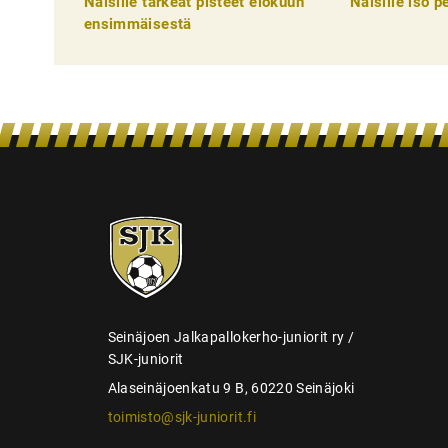
Naisille tärkeät pisteet elokuun
Naisille iso 
e
ensimmäisestä
l
i
e
n
s
e
SJK-
l
juniorit
a
u
s
Seinäjoen Jalkapallokerho-juniorit ry /
SJK-juniorit
Alaseinäjoenkatu 9 B, 60220 Seinäjoki
toimisto@sjk-juniorit.fi