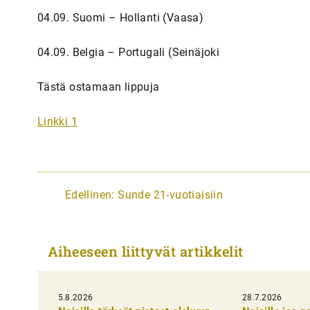
04.09. Suomi – Hollanti (Vaasa)
04.09. Belgia – Portugali (Seinäjoki
Tästä ostamaan lippuja
Linkki 1
A
Edellinen:
Sunde 21-vuotiaisiin
r
t
Aiheeseen liittyvät artikkelit
i
k
5.8.2026
k
28.7.2026