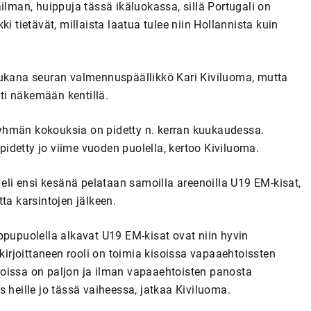
man, huippuja tässä ikäluokassa, sillä Portugali on
i tietävät, millaista laatua tulee niin Hollannista kuin
mukana seuran valmennuspäällikkö Kari Kiviluoma, mutta
ti näkemään kentillä.
yöryhmän kokouksia on pidetty n. kerran kuukaudessa.
idetty jo viime vuoden puolella, kertoo Kiviluoma.
 eli ensi kesänä pelataan samoilla areenoilla U19 EM-kisat,
ta karsintojen jälkeen.
ppupuolella alkavat U19 EM-kisat ovat niin hyvin
ekirjoittaneen rooli on toimia kisoissa vapaaehtoissten
kisoissa on paljon ja ilman vapaaehtoisten panosta
tos heille jo tässä vaiheessa, jatkaa Kiviluoma.