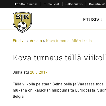
Siirry
|
|
|
Ilmoittautuminen
Turnaukset
SJK-Edustus
Koulutukset
sisältöön
Sjk-
ETUSIVU
Juniorit
Etusivu
»
Arkisto
»
Kova turnaus tällä viikolla
Kova turnaus tällä viikol
Julkaistu
28.8.2017
Tällä viikolla pelataan Seinäjoella ja Vaasassa tode
mukana on ikäluokan huippumaita Euroopasta. Suomen
Belgia.