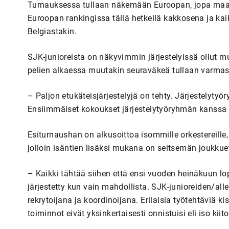
Turnauksessa tullaan näkemään Euroopan, jopa maail
Euroopan rankingissa tällä hetkellä kakkosena ja kaikk
Belgiastakin.
SJK-junioreista on näkyvimmin järjestelyissä ollut 
pelien alkaessa muutakin seuraväkeä tullaan varmas
– Paljon etukäteisjärjestelyjä on tehty. Järjestelyt
Ensiimmäiset kokoukset järjestelytyöryhmän kanssa p
Esiturnaushan on alkusoittoa isommille orkestereille,
jolloin isäntien lisäksi mukana on seitsemän joukkuet
– Kaikki tähtää siihen että ensi vuoden heinäkuun lo
järjestetty kun vain mahdollista. SJK-junioreiden/all
rekrytoijana ja koordinoijana. Erilaisia työtehtäviä 
toiminnot eivät yksinkertaisesti onnistuisi eli iso kii