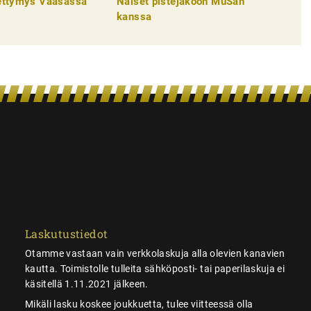
pettymys Vaasassa
Naiset pistejakoon MuSan
kanssa
Laskutustiedot
Otamme vastaan vain verkkolaskuja alla olevien kanavien
kautta. Toimistolle tulleita sähköposti- tai paperilaskuja ei
käsitellä 1.11.2021 jälkeen.
Mikäli lasku koskee joukkuetta, tulee viitteessä olla