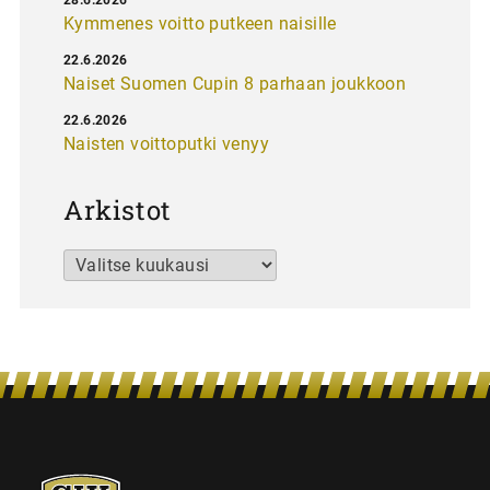
Kymmenes voitto putkeen naisille
22.6.2026
Naiset Suomen Cupin 8 parhaan joukkoon
22.6.2026
Naisten voittoputki venyy
Arkistot
Arkistot
SJK-