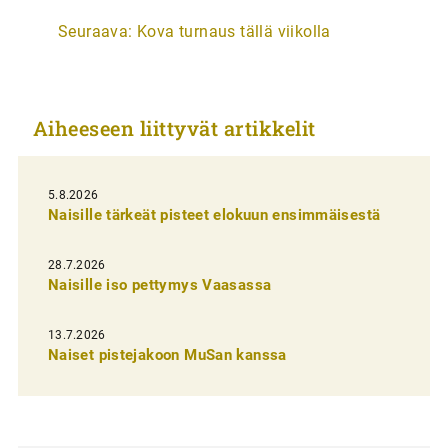
r
Seuraava:
Kova turnaus tällä viikolla
t
i
k
Aiheeseen liittyvät artikkelit
k
e
l
5.8.2026
Naisille tärkeät pisteet elokuun ensimmäisestä
i
e
28.7.2026
n
Naisille iso pettymys Vaasassa
s
13.7.2026
e
Naiset pistejakoon MuSan kanssa
l
a
u