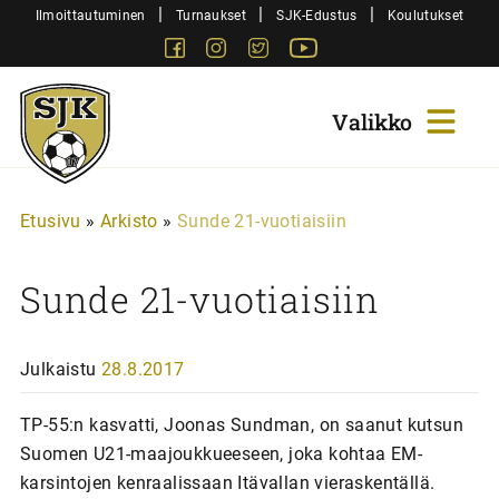
Siirry
|
|
|
Ilmoittautuminen
Turnaukset
SJK-Edustus
Koulutukset
sisältöön
Facebook
Instagram
Twitter
Youtube
Sjk-
Juniorit
Etusivu
»
Arkisto
»
Sunde 21-vuotiaisiin
Sunde 21-vuotiaisiin
Julkaistu
28.8.2017
TP-55:n kasvatti, Joonas Sundman, on saanut kutsun
Suomen U21-maajoukkueeseen, joka kohtaa EM-
karsintojen kenraalissaan Itävallan vieraskentällä.