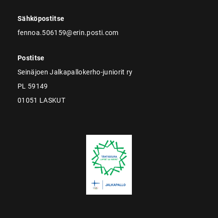
Sähköpostitse
fennoa.506159@erin.posti.com
Postitse
Seinäjoen Jalkapallokerho-juniorit ry
PL 59149
01051 LASKUT