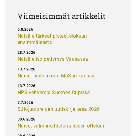
s
Viimeisimmät artikkelit
5.8.2026
Naisille tärkeät pisteet elokuun
ensimmäisestä
28.7.2026
Naisille iso pettymys Vaasassa
13.7.2026
Naiset pistejakoon MuSan kanssa
13.7.2026
HPS vahvempi Suomen Cupissa
7.7.2026
SJK-junioreiden uutiskirje kesä 2026
30.6.2026
Naiset valmiina historialliseen otteluun
28.6.2026