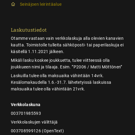
Seinäjoen leirintäalue
Laskutustiedot
Otamme vastaan vain verkkolaskuja alla olevien kanavien
kautta. Toimistolle tulleita sähköposti- tai paperilaskuja ei
käsitellä 1.11.2021 jälkeen.
Mikäli lasku koskee joukkuetta, tulee viitteessä olla
joukkueen nimi ja tilaaja. Esim. ”P2006 / Matti Möttönen”
Laskuilla tulee olla maksuaika vähintään 14vrk.
Kesälomakaudella 1.6.-31.7. lähetetyissä laskuissa
maksuaika tulee olla vähintään 21vrk.
Verkkolaskuna
003701985593
Verkkolaskujen välittäjä
003708599126 (OpenText)