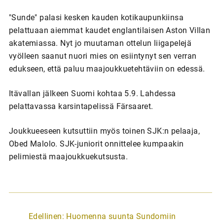
"Sunde" palasi kesken kauden kotikaupunkiinsa
pelattuaan aiemmat kaudet englantilaisen Aston Villan
akatemiassa. Nyt jo muutaman ottelun liigapelejä
vyölleen saanut nuori mies on esiintynyt sen verran
edukseen, että paluu maajoukkuetehtäviin on edessä.
Itävallan jälkeen Suomi kohtaa 5.9. Lahdessa
pelattavassa karsintapelissä Färsaaret.
Joukkueeseen kutsuttiin myös toinen SJK:n pelaaja,
Obed Malolo. SJK-juniorit onnittelee kumpaakin
pelimiestä maajoukkuekutsusta.
A
Edellinen:
Huomenna suunta Sundomiin