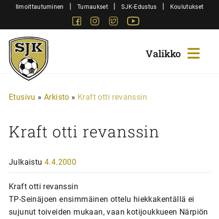
Siirry
|
|
|
Ilmoittautuminen
Turnaukset
SJK-Edustus
Koulutukset
sisältöön
Facebook
Instagram
Twitter
Youtube
Sjk-
Juniorit
Etusivu
»
Arkisto
»
Kraft otti revanssin
Kraft otti revanssin
Julkaistu
4.4.2000
Kraft otti revanssin
TP-Seinäjoen ensimmäinen ottelu hiekkakentällä ei
sujunut toiveiden mukaan, vaan kotijoukkueen Närpiön