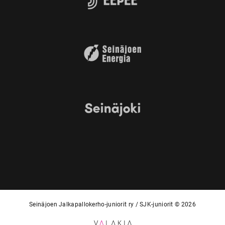
Seinäjoen Jalkapallokerho-juniorit ry / SJK-juniorit © 2026