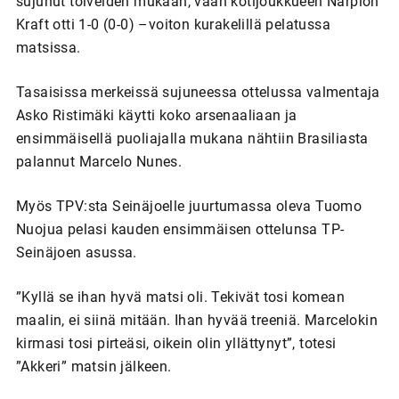
sujunut toiveiden mukaan, vaan kotijoukkueen Närpiön
Kraft otti 1-0 (0-0) –voiton kurakelillä pelatussa
matsissa.
Tasaisissa merkeissä sujuneessa ottelussa valmentaja
Asko Ristimäki käytti koko arsenaaliaan ja
ensimmäisellä puoliajalla mukana nähtiin Brasiliasta
palannut Marcelo Nunes.
Myös TPV:sta Seinäjoelle juurtumassa oleva Tuomo
Nuojua pelasi kauden ensimmäisen ottelunsa TP-
Seinäjoen asussa.
”Kyllä se ihan hyvä matsi oli. Tekivät tosi komean
maalin, ei siinä mitään. Ihan hyvää treeniä. Marcelokin
kirmasi tosi pirteäsi, oikein olin yllättynyt”, totesi
”Akkeri” matsin jälkeen.