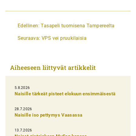
A
Edellinen:
Tasapeli tuomisena Tampereelta
r
Seuraava:
VPS vei pruukilaisia
t
i
k
Aiheeseen liittyvät artikkelit
k
e
l
5.8.2026
Naisille tärkeät pisteet elokuun ensimmäisestä
i
e
28.7.2026
n
Naisille iso pettymys Vaasassa
s
13.7.2026
e