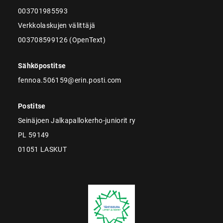
003701985593
Verkkolaskujen välittäjä
003708599126 (OpenText)
Sähköpostitse
fennoa.506159@erin.posti.com
Postitse
Seinäjoen Jalkapallokerho-juniorit ry
PL 59149
01051 LASKUT