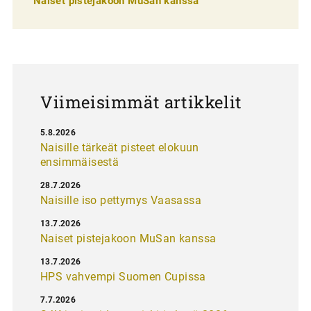
Naiset pistejakoon MuSan kanssa
l
a
u
s
Viimeisimmät artikkelit
5.8.2026
Naisille tärkeät pisteet elokuun
ensimmäisestä
28.7.2026
Naisille iso pettymys Vaasassa
13.7.2026
Naiset pistejakoon MuSan kanssa
13.7.2026
HPS vahvempi Suomen Cupissa
7.7.2026