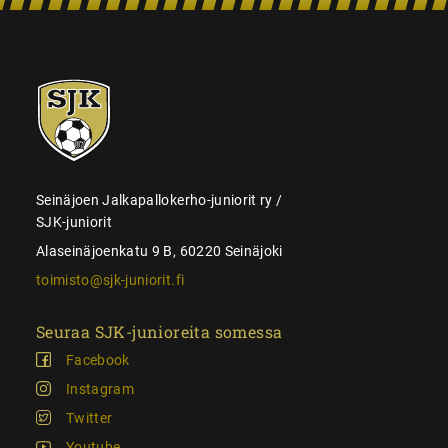
SJK-
juniorit
Seinäjoen Jalkapallokerho-juniorit ry /
SJK-juniorit
Alaseinäjoenkatu 9 B, 60220 Seinäjoki
toimisto@sjk-juniorit.fi
Seuraa SJK-junioreita somessa
Facebook
Instagram
Twitter
Youtube