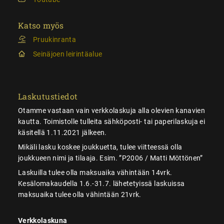
Katso myös
Pruukinranta
Seinäjoen leirintäalue
Laskutustiedot
Otamme vastaan vain verkkolaskuja alla olevien kanavien
kautta. Toimistolle tulleita sähköposti- tai paperilaskuja ei
käsitellä 1.11.2021 jälkeen.
Mikäli lasku koskee joukkuetta, tulee viitteessä olla
joukkueen nimi ja tilaaja. Esim. ”P2006 / Matti Möttönen”
Laskuilla tulee olla maksuaika vähintään 14vrk.
Kesälomakaudella 1.6.-31.7. lähetetyissä laskuissa
maksuaika tulee olla vähintään 21vrk.
Verkkolaskuna