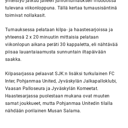
yhteistyö jatkuu jälleen junioriturnauksen muodossa
tulevana viikonloppuna. Tällä kertaa turnausisäntinä
toimivat nollakasit.
Turnauksessa pelataan kilpa- ja haastesarjoissa ja
yhteensä 2 x 20 minuutin mittaisia pelataan
viikonlopun aikana peräti 30 kappaletta, eli nähtävää
piisaa lauantaiaamusta sunnuntain iltapäivään
saakka.
Kilpasarjassa pelaavat SJK:n lisäksi turkulainen FC
Inter, Pohjanmaa United, Jyväskylän Jalkapalloklubi,
Vaasan Palloseura ja Jyväskylän Komeetat.
Haastesarjassa puolestaan mukana ovat muuten
samat joukkueet, mutta Pohjanmaa Unitedin tilalla
nähdään porilainen Musan Salama.