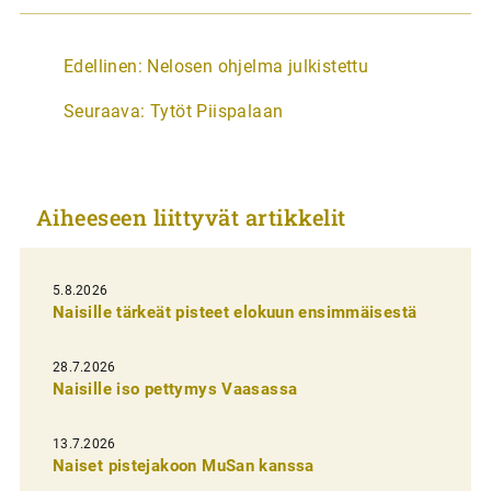
A
Edellinen:
Nelosen ohjelma julkistettu
r
Seuraava:
Tytöt Piispalaan
t
i
k
Aiheeseen liittyvät artikkelit
k
e
l
5.8.2026
Naisille tärkeät pisteet elokuun ensimmäisestä
i
e
28.7.2026
n
Naisille iso pettymys Vaasassa
s
13.7.2026
e
Naiset pistejakoon MuSan kanssa