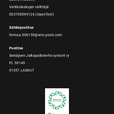
Verkkolaskujen välittäjä
003708599126 (OpenText)
Sähköpostitse
fennoa.506159@erin.posti.com
Postitse
Seinäjoen Jalkapallokerho-juniorit ry
PL 59149
01051 LASKUT