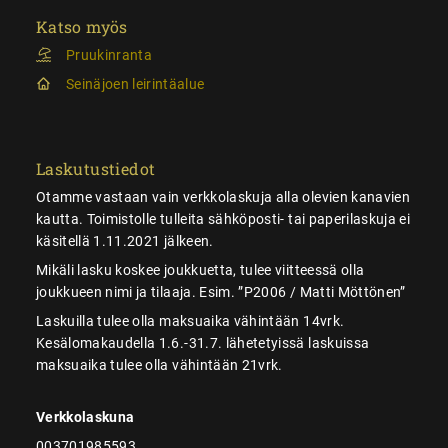
Katso myös
Pruukinranta
Seinäjoen leirintäalue
Laskutustiedot
Otamme vastaan vain verkkolaskuja alla olevien kanavien
kautta. Toimistolle tulleita sähköposti- tai paperilaskuja ei
käsitellä 1.11.2021 jälkeen.
Mikäli lasku koskee joukkuetta, tulee viitteessä olla
joukkueen nimi ja tilaaja. Esim. ”P2006 / Matti Möttönen”
Laskuilla tulee olla maksuaika vähintään 14vrk.
Kesälomakaudella 1.6.-31.7. lähetetyissä laskuissa
maksuaika tulee olla vähintään 21vrk.
Verkkolaskuna
003701985593