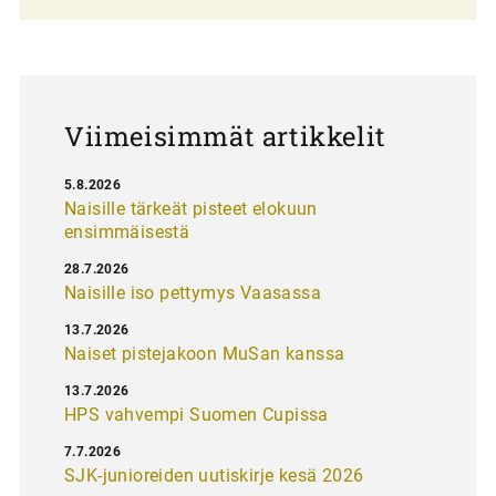
l
a
u
s
Viimeisimmät artikkelit
5.8.2026
Naisille tärkeät pisteet elokuun
ensimmäisestä
28.7.2026
Naisille iso pettymys Vaasassa
13.7.2026
Naiset pistejakoon MuSan kanssa
13.7.2026
HPS vahvempi Suomen Cupissa
7.7.2026
SJK-junioreiden uutiskirje kesä 2026