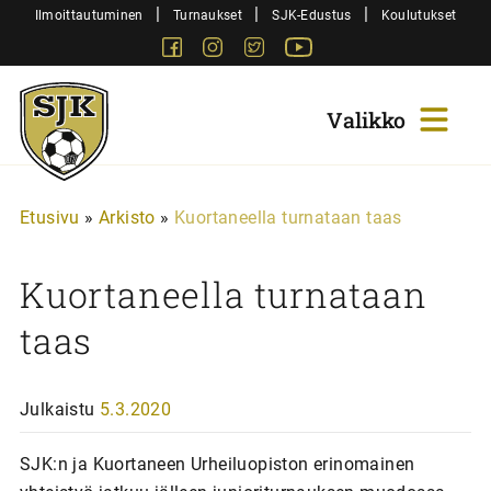
Siirry
|
|
|
Ilmoittautuminen
Turnaukset
SJK-Edustus
Koulutukset
sisältöön
Facebook
Instagram
Twitter
Youtube
Sjk-
Juniorit
Etusivu
»
Arkisto
»
Kuortaneella turnataan taas
Kuortaneella turnataan
taas
Julkaistu
5.3.2020
SJK:n ja Kuortaneen Urheiluopiston erinomainen