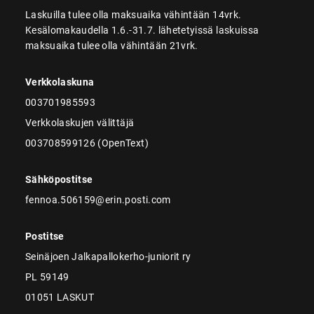
Laskuilla tulee olla maksuaika vähintään 14vrk.
Kesälomakaudella 1.6.-31.7. lähetetyissä laskuissa
maksuaika tulee olla vähintään 21vrk.
Verkkolaskuna
003701985593
Verkkolaskujen välittäjä
003708599126 (OpenText)
Sähköpostitse
fennoa.506159@erin.posti.com
Postitse
Seinäjoen Jalkapallokerho-juniorit ry
PL 59149
01051 LASKUT