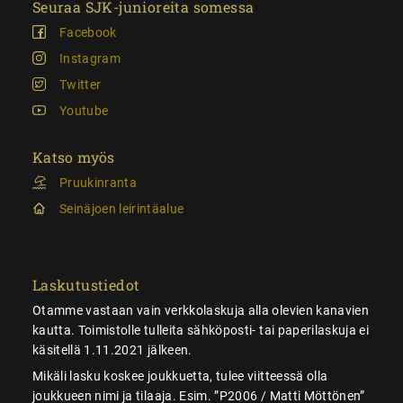
Seuraa SJK-junioreita somessa
Facebook
Instagram
Twitter
Youtube
Katso myös
Pruukinranta
Seinäjoen leirintäalue
Laskutustiedot
Otamme vastaan vain verkkolaskuja alla olevien kanavien
kautta. Toimistolle tulleita sähköposti- tai paperilaskuja ei
käsitellä 1.11.2021 jälkeen.
Mikäli lasku koskee joukkuetta, tulee viitteessä olla
joukkueen nimi ja tilaaja. Esim. ”P2006 / Matti Möttönen”