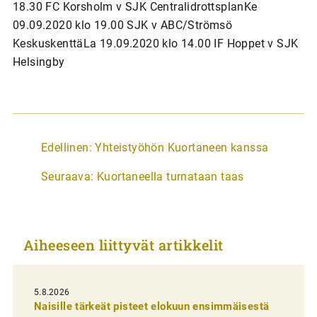
18.30 FC Korsholm v SJK CentralidrottsplanKe
09.09.2020 klo 19.00 SJK v ABC/Strömsö
KeskuskenttäLa 19.09.2020 klo 14.00 IF Hoppet v SJK
Helsingby
A
Edellinen:
Yhteistyöhön Kuortaneen kanssa
r
Seuraava:
Kuortaneella turnataan taas
t
i
k
Aiheeseen liittyvät artikkelit
k
e
l
5.8.2026
Naisille tärkeät pisteet elokuun ensimmäisestä
i