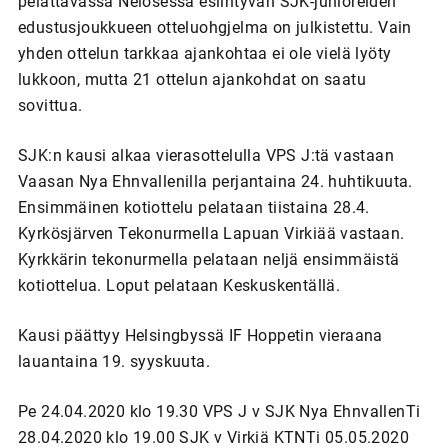
pelattavassa Nelosessa esiintyvän SJK-junioreiden
edustusjoukkueen otteluohgjelma on julkistettu. Vain
yhden ottelun tarkkaa ajankohtaa ei ole vielä lyöty
lukkoon, mutta 21 ottelun ajankohdat on saatu
sovittua.
SJK:n kausi alkaa vierasottelulla VPS J:tä vastaan
Vaasan Nya Ehnvallenilla perjantaina 24. huhtikuuta.
Ensimmäinen kotiottelu pelataan tiistaina 28.4.
Kyrkösjärven Tekonurmella Lapuan Virkiää vastaan.
Kyrkkärin tekonurmella pelataan neljä ensimmäistä
kotiottelua. Loput pelataan Keskuskentällä.
Kausi päättyy Helsingbyssä IF Hoppetin vieraana
lauantaina 19. syyskuuta.
Pe 24.04.2020 klo 19.30 VPS J v SJK Nya EhnvallenTi
28.04.2020 klo 19.00 SJK v Virkiä KTNTi 05.05.2020