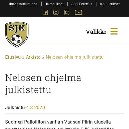
Siirry
|
|
|
Ilmoittautuminen
Turnaukset
SJK-Edustus
Koulutukset
sisältöön
Facebook
Instagram
Twitter
Youtube
Sjk-
Juniorit
Etusivu
»
Arkisto
»
Nelosen ohjelma julkistettu
Nelosen ohjelma
julkistettu
Julkaistu
4.3.2020
Suomen Palloliiton vanhan Vaasan Piirin alueella