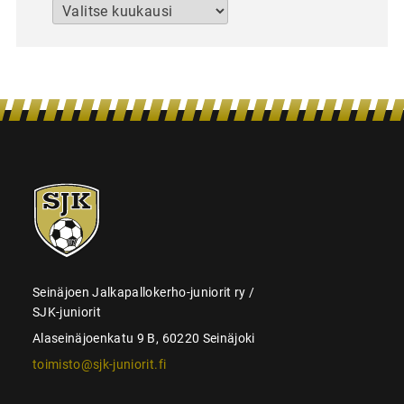
Arkistot
SJK-
juniorit
Seinäjoen Jalkapallokerho-juniorit ry /
SJK-juniorit
Alaseinäjoenkatu 9 B, 60220 Seinäjoki
toimisto@sjk-juniorit.fi