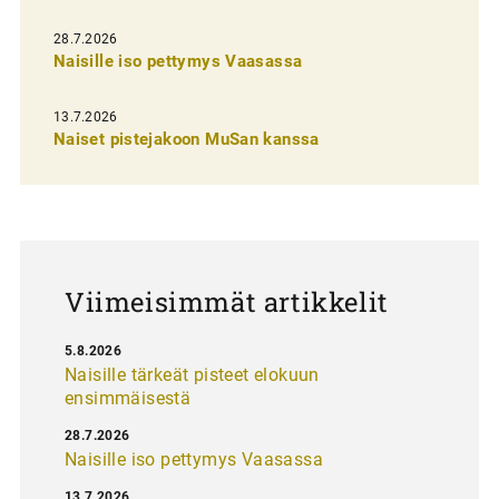
e
28.7.2026
n
Naisille iso pettymys Vaasassa
s
13.7.2026
e
Naiset pistejakoon MuSan kanssa
l
a
u
s
Viimeisimmät artikkelit
5.8.2026
Naisille tärkeät pisteet elokuun
ensimmäisestä
28.7.2026
Naisille iso pettymys Vaasassa
13.7.2026