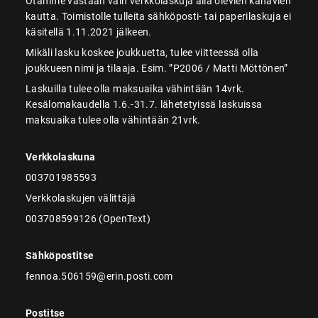
Otamme vastaan vain verkkolaskuja alla olevien kanavien
kautta. Toimistolle tulleita sähköposti- tai paperilaskuja ei
käsitellä 1.11.2021 jälkeen.
Mikäli lasku koskee joukkuetta, tulee viitteessä olla
joukkueen nimi ja tilaaja. Esim. ”P2006 / Matti Möttönen”
Laskuilla tulee olla maksuaika vähintään 14vrk.
Kesälomakaudella 1.6.-31.7. lähetetyissä laskuissa
maksuaika tulee olla vähintään 21vrk.
Verkkolaskuna
003701985593
Verkkolaskujen välittäjä
003708599126 (OpenText)
Sähköpostitse
fennoa.506159@erin.posti.com
Postitse