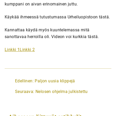
kumppani on aivan erinomainen juttu.
Käykää ihmeessä tutustumassa Urheiluopistoon tästä.
Kannattaa käydä myös kuuntelemassa mitä
sanottavaa herroilla oli. Videon voi kurkkia tästä.
Linkki 1
Linkki 2
A
Edellinen:
Paljon uusia klippejä
r
Seuraava:
Nelosen ohjelma julkistettu
t
i
k