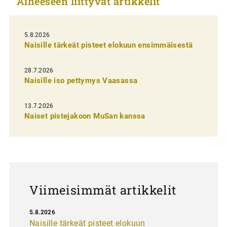
Aiheeseen liittyvät artikkelit
k
e
l
5.8.2026
Naisille tärkeät pisteet elokuun ensimmäisestä
i
e
28.7.2026
n
Naisille iso pettymys Vaasassa
s
13.7.2026
e
Naiset pistejakoon MuSan kanssa
l
a
u
s
Viimeisimmät artikkelit
5.8.2026
Naisille tärkeät pisteet elokuun