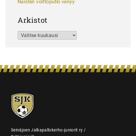
Naisten voittoputki venyy
Arkistot
Arkistot
SJK-
juniorit
Seinäjoen Jalkapallokerho-juniorit ry /