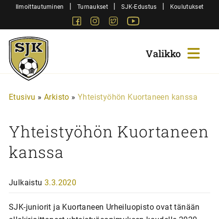
Siirry
|
|
|
Ilmoittautuminen
Turnaukset
SJK-Edustus
Koulutukset
sisältöön
Facebook
Instagram
Twitter
Youtube
Sjk-
Juniorit
Etusivu
»
Arkisto
»
Yhteistyöhön Kuortaneen kanssa
Yhteistyöhön Kuortaneen
kanssa
Julkaistu
3.3.2020
SJK-juniorit ja Kuortaneen Urheiluopisto ovat tänään