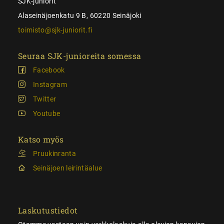
SJK-juniorit
Alaseinäjoenkatu 9 B, 60220 Seinäjoki
toimisto@sjk-juniorit.fi
Seuraa SJK-junioreita somessa
Facebook
Instagram
Twitter
Youtube
Katso myös
Pruukinranta
Seinäjoen leirintäalue
Laskutustiedot