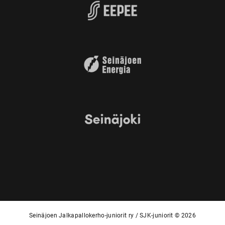
Seinäjoen Jalkapallokerho-juniorit ry / SJK-juniorit © 2026