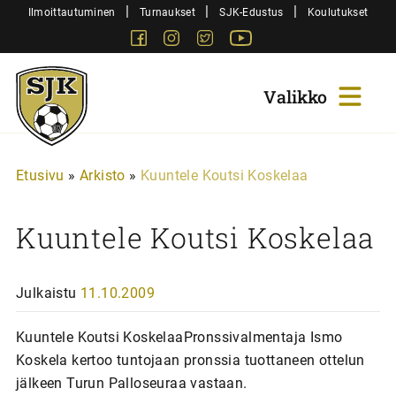
Siirry
|
|
|
Ilmoittautuminen
Turnaukset
SJK-Edustus
Koulutukset
sisältöön
Facebook
Instagram
Twitter
Youtube
Sjk-
Juniorit
Etusivu
»
Arkisto
»
Kuuntele Koutsi Koskelaa
Kuuntele Koutsi Koskelaa
Julkaistu
11.10.2009
Kuuntele Koutsi KoskelaaPronssivalmentaja Ismo
Koskela kertoo tuntojaan pronssia tuottaneen ottelun
jälkeen Turun Palloseuraa vastaan.