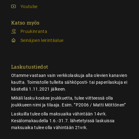
Youtube
Katso myös
Pruukinranta
Seinäjoen leirintäalue
Laskutustiedot
Otamme vastaan vain verkkolaskuja alla olevien kanavien
kautta. Toimistolle tulleita sähköposti- tai paperilaskuja ei
käsitellä 1.11.2021 jälkeen.
Mikäli lasku koskee joukkuetta, tulee viitteessä olla
joukkueen nimi ja tilaaja. Esim. ”P2006 / Matti Möttönen”
Laskuilla tulee olla maksuaika vähintään 14vrk.
Kesälomakaudella 1.6.-31.7. lähetetyissä laskuissa
maksuaika tulee olla vähintään 21vrk.