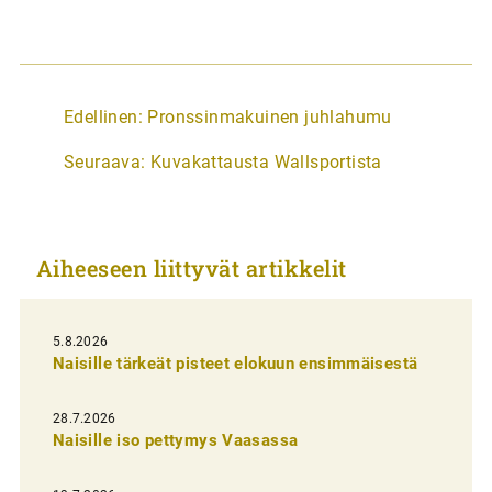
A
Edellinen:
Pronssinmakuinen juhlahumu
r
Seuraava:
Kuvakattausta Wallsportista
t
i
k
Aiheeseen liittyvät artikkelit
k
e
l
5.8.2026
Naisille tärkeät pisteet elokuun ensimmäisestä
i
e
28.7.2026
n
Naisille iso pettymys Vaasassa
s