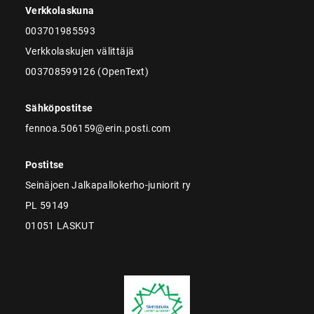
Verkkolaskuna
003701985593
Verkkolaskujen välittäjä
003708599126 (OpenText)
Sähköpostitse
fennoa.506159@erin.posti.com
Postitse
Seinäjoen Jalkapallokerho-juniorit ry
PL 59149
01051 LASKUT