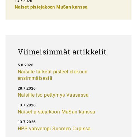
13.7.2026
e
Naiset pistejakoon MuSan kanssa
l
a
u
s
Viimeisimmät artikkelit
5.8.2026
Naisille tärkeät pisteet elokuun
ensimmäisestä
28.7.2026
Naisille iso pettymys Vaasassa
13.7.2026
Naiset pistejakoon MuSan kanssa
13.7.2026
HPS vahvempi Suomen Cupissa