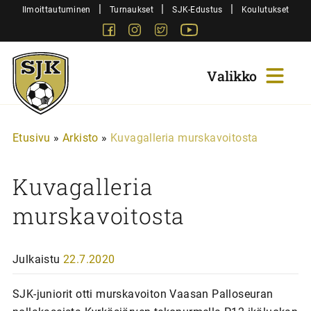
Siirry
|
|
|
Ilmoittautuminen
Turnaukset
SJK-Edustus
Koulutukset
sisältöön
Facebook
Instagram
Twitter
Youtube
Sjk-
Juniorit
Etusivu
»
Arkisto
»
Kuvagalleria murskavoitosta
Kuvagalleria
murskavoitosta
Julkaistu
22.7.2020
SJK-juniorit otti murskavoiton Vaasan Palloseuran