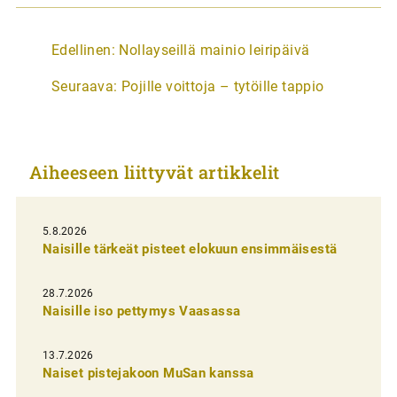
A
Edellinen:
Nollayseillä mainio leiripäivä
r
Seuraava:
Pojille voittoja – tytöille tappio
t
i
k
Aiheeseen liittyvät artikkelit
k
e
l
5.8.2026
Naisille tärkeät pisteet elokuun ensimmäisestä
i
e
28.7.2026
n
Naisille iso pettymys Vaasassa
s
13.7.2026
e
Naiset pistejakoon MuSan kanssa
l