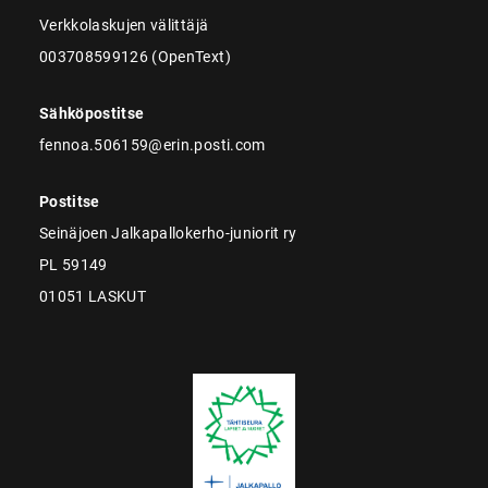
Verkkolaskujen välittäjä
003708599126 (OpenText)
Sähköpostitse
fennoa.506159@erin.posti.com
Postitse
Seinäjoen Jalkapallokerho-juniorit ry
PL 59149
01051 LASKUT