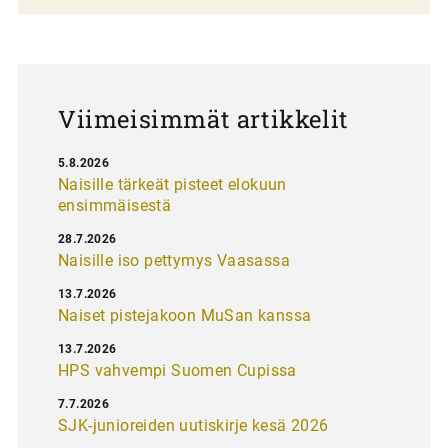
a
u
s
Viimeisimmät artikkelit
5.8.2026
Naisille tärkeät pisteet elokuun
ensimmäisestä
28.7.2026
Naisille iso pettymys Vaasassa
13.7.2026
Naiset pistejakoon MuSan kanssa
13.7.2026
HPS vahvempi Suomen Cupissa
7.7.2026
SJK-junioreiden uutiskirje kesä 2026