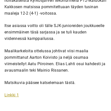
nollakaseista Kyrkösjärven tekonurmella P12-ikäluokan
Kakkosen matsissa pommitettuaan täyden tusinan
maaleja 12-2 (4-1) -voitossa.
Itse asiassa voitto oli tälle SJK-junioreiden joukkueelle
ensimmäinen täsä sarjassa ja se tuli kauden
viidennessä kamppailussa.
Maalikarkeloita ottelussa johtivat viisi maalia
pommittanut Aarton Koivisto ja neljä osumaa
viimeistellyt Aatu Piiroinen. Elias Lahti osui kahdesti ja
avausmaalin teki Mainio Rissanen.
Matsikuvia pääsee katselemaan tästä.
Linkki 1