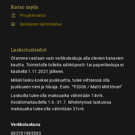
Katso myös
Pruukinranta
Seinäjoen leirintäalue
Laskutustiedot
Otamme vastaan vain verkkolaskuja alla olevien kanavien
kautta. Toimistolle tulleita sähköposti- tai paperilaskuja ei
käsitellä 1.11.2021 jälkeen.
Mikäli lasku koskee joukkuetta, tulee viitteessä olla
joukkueen nimi ja tilaaja. Esim. ”P2006 / Matti Möttönen”
Laskuilla tulee olla maksuaika vähintään 14vrk.
Kesälomakaudella 1.6.-31.7. lähetetyissä laskuissa
maksuaika tulee olla vähintään 21vrk.
Verkkolaskuna
003701985593