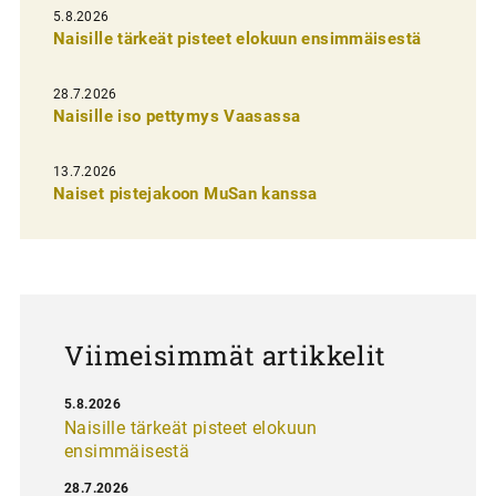
l
5.8.2026
Naisille tärkeät pisteet elokuun ensimmäisestä
i
e
28.7.2026
n
Naisille iso pettymys Vaasassa
s
13.7.2026
e
Naiset pistejakoon MuSan kanssa
l
a
u
s
Viimeisimmät artikkelit
5.8.2026
Naisille tärkeät pisteet elokuun
ensimmäisestä
28.7.2026