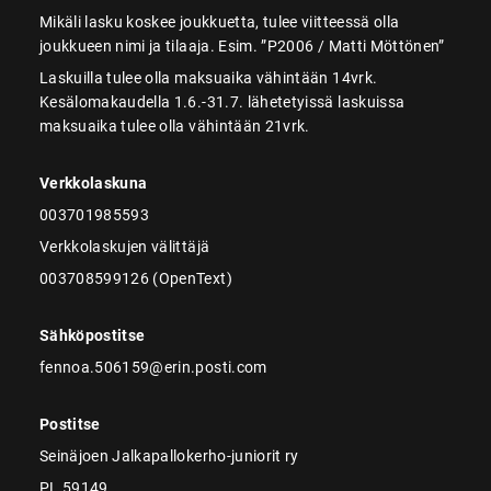
Mikäli lasku koskee joukkuetta, tulee viitteessä olla
joukkueen nimi ja tilaaja. Esim. ”P2006 / Matti Möttönen”
Laskuilla tulee olla maksuaika vähintään 14vrk.
Kesälomakaudella 1.6.-31.7. lähetetyissä laskuissa
maksuaika tulee olla vähintään 21vrk.
Verkkolaskuna
003701985593
Verkkolaskujen välittäjä
003708599126 (OpenText)
Sähköpostitse
fennoa.506159@erin.posti.com
Postitse
Seinäjoen Jalkapallokerho-juniorit ry
PL 59149