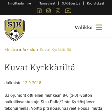
Siirry
|
|
|
Ilmoittautuminen
Turnaukset
SJK-Edustus
Koulutukset
sisältöön
Facebook
Instagram
Twitter
Youtube
Sjk-
Juniorit
Etusivu
»
Arkisto
»
Kuvat Kyrkkäriltä
Kuvat Kyrkkäriltä
Julkaistu
12.9.2018
SJK-juniorit otti eilen muhkean 8-0 (3-0) -voiton
paikallisvastustaja Sisu-Pallo/2:sta Kyrkösjärven
tekonurmella. Voitto piti nousuhaaveet elossa, mutta