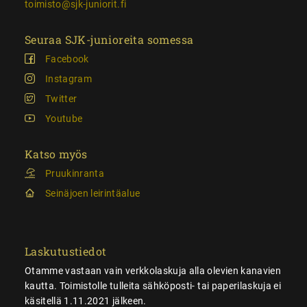
toimisto@sjk-juniorit.fi
Seuraa SJK-junioreita somessa
Facebook
Instagram
Twitter
Youtube
Katso myös
Pruukinranta
Seinäjoen leirintäalue
Laskutustiedot
Otamme vastaan vain verkkolaskuja alla olevien kanavien
kautta. Toimistolle tulleita sähköposti- tai paperilaskuja ei
käsitellä 1.11.2021 jälkeen.