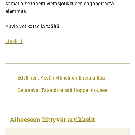
samalla se lähetti vierasjoukkueen sarjaporrasta
alemmas.
Kuvia voi katsella täältä.
Linkki 1
A
Edellinen:
Kesän viimeinen Energialiiga
r
Seuraava:
Tasapisteissä Hoppet nousee
t
i
k
Aiheeseen liittyvät artikkelit
k
e