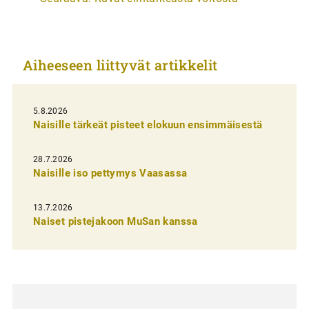
t
i
k
Aiheeseen liittyvät artikkelit
k
e
l
5.8.2026
Naisille tärkeät pisteet elokuun ensimmäisestä
i
e
28.7.2026
n
Naisille iso pettymys Vaasassa
s
13.7.2026
e
Naiset pistejakoon MuSan kanssa
l
a
u
s