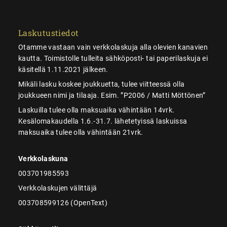
Laskutustiedot
Otamme vastaan vain verkkolaskuja alla olevien kanavien
kautta. Toimistolle tulleita sähköposti- tai paperilaskuja ei
käsitellä 1.11.2021 jälkeen.
Mikäli lasku koskee joukkuetta, tulee viitteessä olla
joukkueen nimi ja tilaaja. Esim. ”P2006 / Matti Möttönen”
Laskuilla tulee olla maksuaika vähintään 14vrk.
Kesälomakaudella 1.6.-31.7. lähetetyissä laskuissa
maksuaika tulee olla vähintään 21vrk.
Verkkolaskuna
003701985593
Verkkolaskujen välittäjä
003708599126 (OpenText)