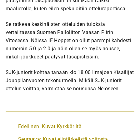
päätyminen tasapisteisiin ei suinkaan ratkea
maalierolla, kuten eilen spekuloitiin otteluraportissa.
Se ratkeaa keskinäisten otteluiden tuloksia
vertailtaessa Suomen Palloliiton Vaasan Piirin
Vitosessa. Näissä IF Hoppet on ollut parempi kahdesti
numeroin 5-0 ja 2-0 ja näin ollen se myös nousee,
mikäli joukkueet päätyvät tasapisteisiin.
SJK-juniorit kohtaa tänään klo 18.00 Ilmajoen Kisailijat
Jouppilanvuoren tekonurmella. Mikäli SJK-juniorit
ottelun voittaa, varmistaa se nousunsa Neloseen.
A
Edellinen:
Kuvat Kyrkkäriltä
r
Seuraava:
Kuvat elintärkeästä voitosta