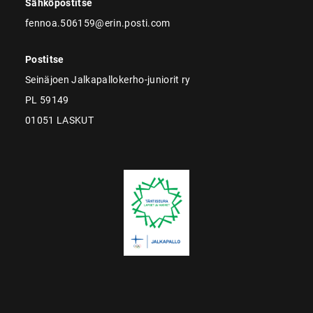
Sähköpostitse
fennoa.506159@erin.posti.com
Postitse
Seinäjoen Jalkapallokerho-juniorit ry
PL 59149
01051 LASKUT