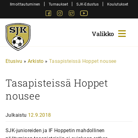
Siirry
|
|
|
Ilmoittautuminen
Turnaukset
SJK-Edustus
Koulutukset
sisältöön
Facebook
Instagram
Twitter
Youtube
Sjk-
Juniorit
Etusivu
»
Arkisto
»
Tasapisteissä Hoppet nousee
Tasapisteissä Hoppet
nousee
Julkaistu
12.9.2018
SJK-junioreiden ja IF Hoppetin mahdollinen