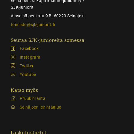
Seinäjoen Jalkapallokerho-juniorit ry /
SJK-juniorit
Alaseinäjoenkatu 9 B, 60220 Seinäjoki
toimisto@sjk-juniorit.fi
Seuraa SJK-junioreita somessa
Facebook
Instagram
Twitter
Youtube
Katso myös
Pruukinranta
Seinäjoen leirintäalue
Laskutustiedot