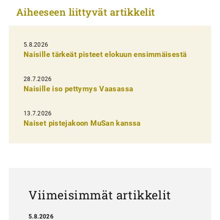
Aiheeseen liittyvät artikkelit
k
e
l
5.8.2026
Naisille tärkeät pisteet elokuun ensimmäisestä
i
e
28.7.2026
n
Naisille iso pettymys Vaasassa
s
13.7.2026
e
Naiset pistejakoon MuSan kanssa
l
a
u
s
Viimeisimmät artikkelit
5.8.2026