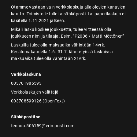
Otamme vastaan vain verkkolaskuja alla olevien kanavien
kautta. Toimistolle tulleita sähköposti- tai paperilaskuja ei
käsitellä 1.11.2021 jälkeen.
Mikäli lasku koskee joukkuetta, tulee viitteessä olla
joukkueen nimi ja tilaaja. Esim. ”P2006 / Matti Möttönen”
Laskuilla tulee olla maksuaika vähintään 14vrk.
Kesälomakaudella 1.6.-31.7. lähetetyissä laskuissa
maksuaika tulee olla vähintään 21vrk.
Verkkolaskuna
003701985593
Verkkolaskujen välittäjä
003708599126 (OpenText)
Sähköpostitse
fennoa.506159@erin.posti.com