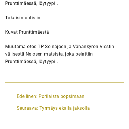
Prunttimäessä, löytyypi .
Takaisin uutisiin
Kuvat Prunttimäestä
Muutama otos TP-Seinäjoen ja Vähänkyrön Viestin
välisestä Nelosen matsista, joka pelattiin
Prunttimäessä, löytyypi .
A
Edellinen:
Porilaista popsimaan
r
Seuraava:
Tyrmäys ekalla jaksolla
t
i
k