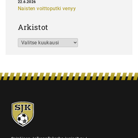
22.6.2026
Naisten voittoputki venyy
Arkistot
Arkistot
SJK-
juniorit