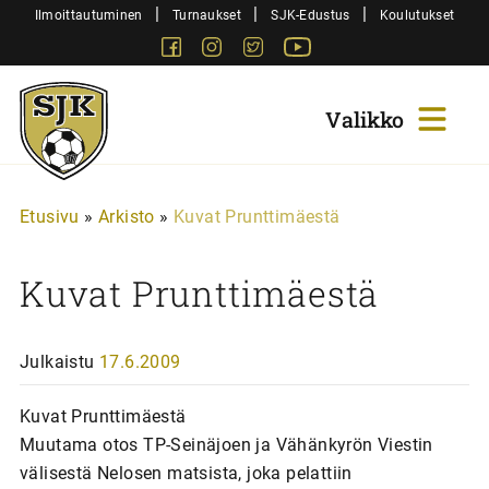
Siirry
|
|
|
Ilmoittautuminen
Turnaukset
SJK-Edustus
Koulutukset
sisältöön
Facebook
Instagram
Twitter
Youtube
Sjk-
Juniorit
Etusivu
»
Arkisto
»
Kuvat Prunttimäestä
Kuvat Prunttimäestä
Julkaistu
17.6.2009
Kuvat Prunttimäestä
Muutama otos TP-Seinäjoen ja Vähänkyrön Viestin
välisestä Nelosen matsista, joka pelattiin