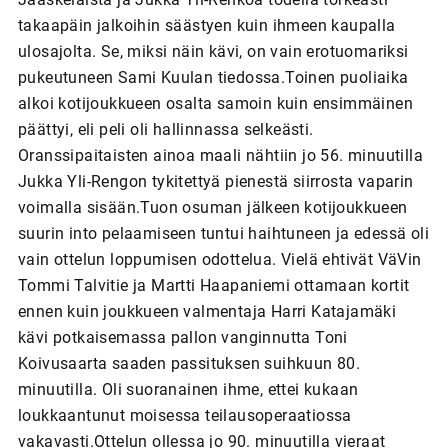
takaapäin jalkoihin säästyen kuin ihmeen kaupalla
ulosajolta. Se, miksi näin kävi, on vain erotuomariksi
pukeutuneen Sami Kuulan tiedossa.Toinen puoliaika
alkoi kotijoukkueen osalta samoin kuin ensimmäinen
päättyi, eli peli oli hallinnassa selkeästi.
Oranssipaitaisten ainoa maali nähtiin jo 56. minuutilla
Jukka Yli-Rengon tykitettyä pienestä siirrosta vaparin
voimalla sisään.Tuon osuman jälkeen kotijoukkueen
suurin into pelaamiseen tuntui haihtuneen ja edessä oli
vain ottelun loppumisen odottelua. Vielä ehtivät VäVin
Tommi Talvitie ja Martti Haapaniemi ottamaan kortit
ennen kuin joukkueen valmentaja Harri Katajamäki
kävi potkaisemassa pallon vanginnutta Toni
Koivusaarta saaden passituksen suihkuun 80.
minuutilla. Oli suoranainen ihme, ettei kukaan
loukkaantunut moisessa teilausoperaatiossa
vakavasti.Ottelun ollessa jo 90. minuutilla vieraat