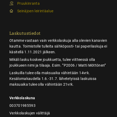
Pruukinranta
Seinäjoen leirintäalue
Laskutustiedot
Otamme vastaan vain verkkolaskuja alla olevien kanavien
kautta. Toimistolle tulleita sähköposti- tai paperilaskuja ei
käsitellä 1.11.2021 jälkeen.
Mikäli lasku koskee joukkuetta, tulee viitteessä olla
joukkueen nimi ja tilaaja. Esim. ”P2006 / Matti Möttönen”
Laskuilla tulee olla maksuaika vähintään 14vrk.
Kesälomakaudella 1.6.-31.7. lähetetyissä laskuissa
maksuaika tulee olla vähintään 21vrk.
Verkkolaskuna
003701985593
Verkkolaskujen välittäjä