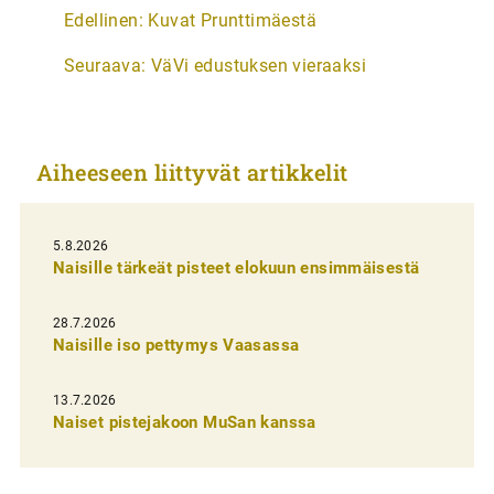
A
Edellinen:
Kuvat Prunttimäestä
r
Seuraava:
VäVi edustuksen vieraaksi
t
i
k
Aiheeseen liittyvät artikkelit
k
e
l
5.8.2026
Naisille tärkeät pisteet elokuun ensimmäisestä
i
e
28.7.2026
n
Naisille iso pettymys Vaasassa
s
13.7.2026
e
Naiset pistejakoon MuSan kanssa
l
a