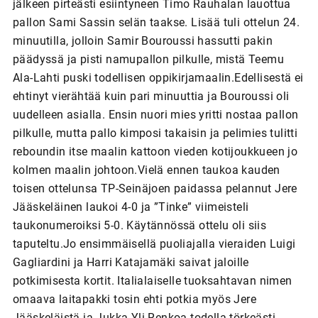
jälkeen pirteästi esiintyneen Timo Rauhalan lauottua
pallon Sami Sassin selän taakse. Lisää tuli ottelun 24.
minuutilla, jolloin Samir Bouroussi hassutti pakin
päädyssä ja pisti namupallon pilkulle, mistä Teemu
Ala-Lahti puski todellisen oppikirjamaalin.Edellisestä ei
ehtinyt vierähtää kuin pari minuuttia ja Bouroussi oli
uudelleen asialla. Ensin nuori mies yritti nostaa pallon
pilkulle, mutta pallo kimposi takaisin ja pelimies tulitti
reboundin itse maalin kattoon vieden kotijoukkueen jo
kolmen maalin johtoon.Vielä ennen taukoa kauden
toisen ottelunsa TP-Seinäjoen paidassa pelannut Jere
Jääskeläinen laukoi 4-0 ja ”Tinke” viimeisteli
taukonumeroiksi 5-0. Käytännössä ottelu oli siis
taputeltu.Jo ensimmäisellä puoliajalla vieraiden Luigi
Gagliardini ja Harri Katajamäki saivat jaloille
potkimisesta kortit. Italialaiselle tuoksahtavan nimen
omaava laitapakki tosin ehti potkia myös Jere
Jääskeläistä ja Jukka Yli-Renkoa todella törkeästi