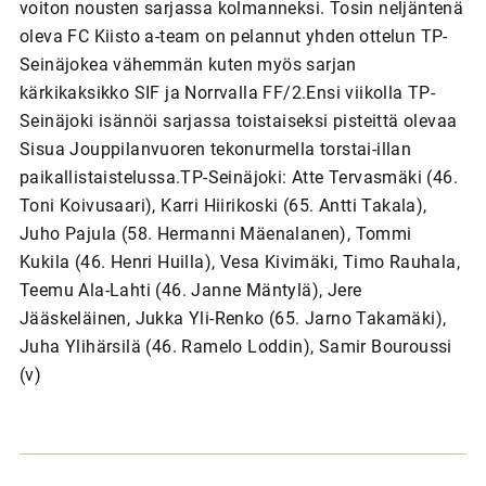
voiton nousten sarjassa kolmanneksi. Tosin neljäntenä
oleva FC Kiisto a-team on pelannut yhden ottelun TP-
Seinäjokea vähemmän kuten myös sarjan
kärkikaksikko SIF ja Norrvalla FF/2.Ensi viikolla TP-
Seinäjoki isännöi sarjassa toistaiseksi pisteittä olevaa
Sisua Jouppilanvuoren tekonurmella torstai-illan
paikallistaistelussa.TP-Seinäjoki: Atte Tervasmäki (46.
Toni Koivusaari), Karri Hiirikoski (65. Antti Takala),
Juho Pajula (58. Hermanni Mäenalanen), Tommi
Kukila (46. Henri Huilla), Vesa Kivimäki, Timo Rauhala,
Teemu Ala-Lahti (46. Janne Mäntylä), Jere
Jääskeläinen, Jukka Yli-Renko (65. Jarno Takamäki),
Juha Ylihärsilä (46. Ramelo Loddin), Samir Bouroussi
(v)