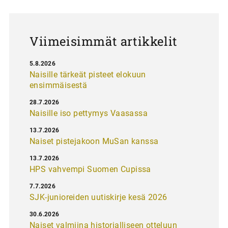
u
s
Viimeisimmät artikkelit
5.8.2026
Naisille tärkeät pisteet elokuun
ensimmäisestä
28.7.2026
Naisille iso pettymys Vaasassa
13.7.2026
Naiset pistejakoon MuSan kanssa
13.7.2026
HPS vahvempi Suomen Cupissa
7.7.2026
SJK-junioreiden uutiskirje kesä 2026
30.6.2026
Naiset valmiina historialliseen otteluun