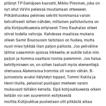
pitänyt TP-Seinäjoen kasvatti, Mikko Piiroinen, joka on
nyt ollut VäVin peleissä muutamaan otteeseen.
Pitkänhuiskea pelimies selvitti hommansa varsin
kelvollisesti siihen nähden, millainen pallotuntuma on
alla.Kotijoukkueesta erityisesti Timo Rauhalan otteet
olivat todella vahvoja. Kahdessa maalissa mukana
olleen Samir Bouroussin taitotaso on huikea, mutta
nuori mies tykkää liian paljon pallosta. Jos peliväline
lähtisi useammin ajoissa liikkeelle, ei sukille tulisi niin
paljon ja homma saattaisi toimia paremmin. Jos halua
kehittymiseen on, on siihen taatusti myös elementtejä
olemassa.Alakerrassa hommia oli varsin vähän. B-
junioreista avuksi hälytetyt toppari, Tommi Kukila ja
Henri Huilla, pelasivat puoliajan mieheen varsin
mukavasti tälläkin kerralla. Eipä kotijoukkueesta oikein
ketään voi sen suuremmin esityksestä
moittia.Kotijoukkue puolestaan otti pitkästä aikaa