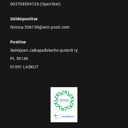
003708599126 (OpenText)
Sähköpostitse
fennoa.506159@erin.posti.com
Postitse
Seinäjoen Jalkapallokerho-juniorit ry
PL 59149
01051 LASKUT