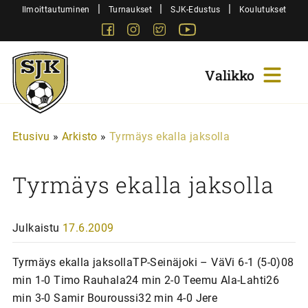
Siirry
|
|
|
Ilmoittautuminen
Turnaukset
SJK-Edustus
Koulutukset
sisältöön
Facebook
Instagram
Twitter
Youtube
Sjk-
Juniorit
Etusivu
»
Arkisto
»
Tyrmäys ekalla jaksolla
Tyrmäys ekalla jaksolla
Julkaistu
17.6.2009
Tyrmäys ekalla jaksollaTP-Seinäjoki – VäVi 6-1 (5-0)08
min 1-0 Timo Rauhala24 min 2-0 Teemu Ala-Lahti26
min 3-0 Samir Bouroussi32 min 4-0 Jere