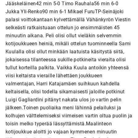
Jääskeläinen42 min 5-0 Timo Rauhala56 min 6-0
Jukka Yli-Renko90 min 6-1 Mikael FuruTP-Seinäjoki
palasi voittokantaan kylvettämällä Vähänkyrön Viestin
selkeästi ratkaistuaan ottelun jo ensimmäisten 45
minuutin aikana. Peli olisi ollut vieläkin selvemmin
kotijoukkueen heiniä, mikäli ottelun tuominneella Sami
Kuulalla olisi ollut minkään laatuista käsitystä siitä,
jokaisessa tilanteessa sukille potkineita vieraita olisi
tullut korteilla palkita. Vaikka Kuula antoikin yhteensä
viisi keltaista vieraille lähettäen joukkueen
valmentajan, Harri Katajamäen suihkuun kahdella
keltaisella, olisi todella sikamaisesti jaloille potkinut
Luigi Gagliardini pitänyt nakata ulos jo vartin pelin
jälkeen.Toinen puoliaika meni lähinnä pelailuksi ja
kolhujen välttelemiseksi viimeisen vartin oltua puolin ja
toisin melko typerää lässyttämistä.Maalinteon
kotijoukkue aloitti jo vajaan kymmenen minuutin