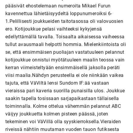
pääsivät ehostelemaan numeroita Mikael Furun
kavennettua lähietäisyydeltä loppunumeroiksi 6-
1.Pelillisesti joukkueiden taitotasossa oli valovuosien
ero. Kotijoukkue pelasi vaihteeksi kykyjensä
edellyttämällä tavalla. Toisaalta aikaisessa vaiheessa
tullut avausmaali helpotti hommia. Mielenkiintoista oli
se, että ensimmäisen puoliajan vastatuuleen pelannut
kotijoukkue onnistui myötätuuleen maalin teossa vain
kerran viimeisteltyään ensimmäisellä jaksolla peräti
viisi maalia.Nähdyn perusteella ei ole niinkään vaikea
tajuta, että VäViltä lensi Sundom IF:ää vastaan
vieraissa pari kaveria suorilla punaisilla ulos. Joukkue
saakin tapella tosissaan sarjapaikastaan tällaisella
toiminnalla. Kolme ottelua vähemmän pelannut ABC
väijyy joukkuetta kolmen pisteen päässä, joten
tekeminen voi VäVillä olla syyskierroksella.Vieraiden
riveissä nähtiin muutaman vuoden tauon futiksesta