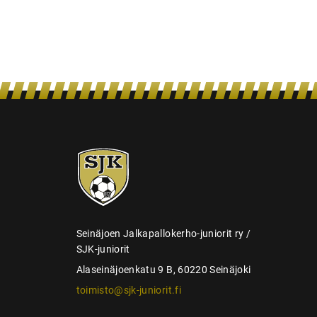
i
e
n
s
e
l
a
SJK-
u
juniorit
s
Seinäjoen Jalkapallokerho-juniorit ry /
SJK-juniorit
Alaseinäjoenkatu 9 B, 60220 Seinäjoki
toimisto@sjk-juniorit.fi