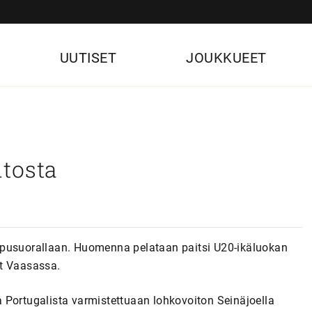
UUTISET
JOUKKUEET
tosta
ppusuorallaan. Huomenna pelataan paitsi U20-ikäluokan
ut Vaasassa.
 Portugalista varmistettuaan lohkovoiton Seinäjoella