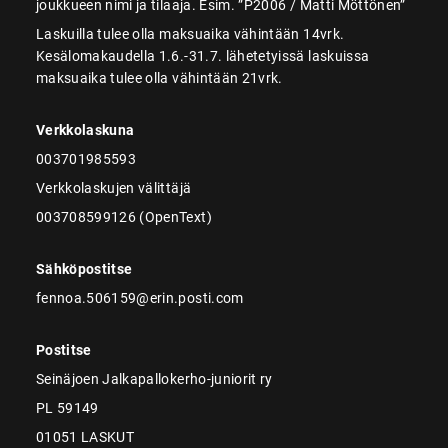
joukkueen nimi ja tilaaja. Esim. ”P2006 / Matti Möttönen”
Laskuilla tulee olla maksuaika vähintään 14vrk.
Kesälomakaudella 1.6.-31.7. lähetetyissä laskuissa
maksuaika tulee olla vähintään 21vrk.
Verkkolaskuna
003701985593
Verkkolaskujen välittäjä
003708599126 (OpenText)
Sähköpostitse
fennoa.506159@erin.posti.com
Postitse
Seinäjoen Jalkapallokerho-juniorit ry
PL 59149
01051 LASKUT