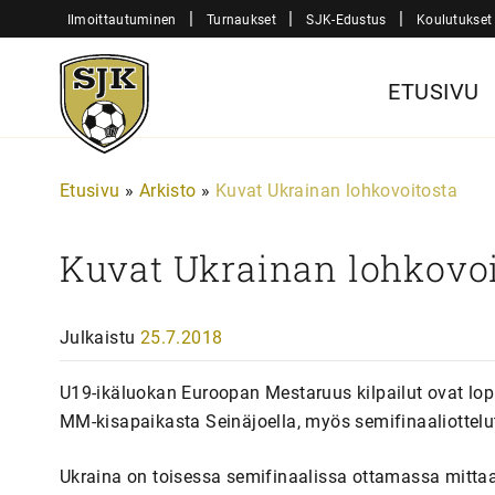
Siirry
|
|
|
Ilmoittautuminen
Turnaukset
SJK-Edustus
Koulutukset
sisältöön
Sjk-
ETUSIVU
Juniorit
Etusivu
»
Arkisto
»
Kuvat Ukrainan lohkovoitosta
Kuvat Ukrainan lohkovoi
Julkaistu
25.7.2018
U19-ikäluokan Euroopan Mestaruus kilpailut ovat lo
MM-kisapaikasta Seinäjoella, myös semifinaaliottel
Ukraina on toisessa semifinaalissa ottamassa mittaa