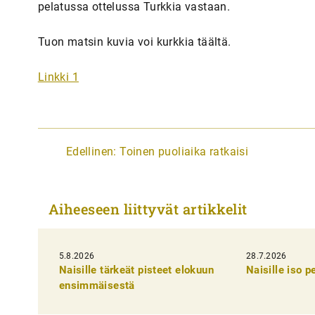
pelatussa ottelussa Turkkia vastaan.
Tuon matsin kuvia voi kurkkia täältä.
Linkki 1
A
Edellinen:
Toinen puoliaika ratkaisi
r
t
Aiheeseen liittyvät artikkelit
i
k
5.8.2026
k
28.7.2026
Naisille tärkeät pisteet elokuun
Naisille iso 
e
ensimmäisestä
l