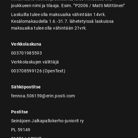
joukkueen nimi ja tilaaja. Esim. ”P2006 / Matti Möttönen”
Laskuilla tulee olla maksuaika vähintään 14vrk.
Kesälomakaudella 1.6.-31.7. lähetetyissä laskuissa
maksuaika tulee olla vähintään 21vrk.
Verkkolaskuna
003701985593
Verkkolaskujen välittäjä
003708599126 (OpenText)
Sähköpostitse
fennoa.506159@erin.posti.com
Postitse
Seinäjoen Jalkapallokerho-juniorit ry
PL 59149