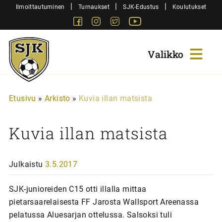
Siirry
|
|
|
Ilmoittautuminen
Turnaukset
SJK-Edustus
Koulutukset
sisältöön
Facebook
Instagram
Twitter
Youtube
Sjk-
Juniorit
Etusivu
»
Arkisto
»
Kuvia illan matsista
Kuvia illan matsista
Julkaistu
3.5.2017
SJK-junioreiden C15 otti illalla mittaa
pietarsaarelaisesta FF Jarosta Wallsport Areenassa
pelatussa Aluesarjan ottelussa. Salsoksi tuli