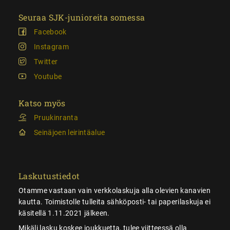
Seuraa SJK-junioreita somessa
Facebook
Instagram
Twitter
Youtube
Katso myös
Pruukinranta
Seinäjoen leirintäalue
Laskutustiedot
Otamme vastaan vain verkkolaskuja alla olevien kanavien
kautta. Toimistolle tulleita sähköposti- tai paperilaskuja ei
käsitellä 1.11.2021 jälkeen.
Mikäli lasku koskee joukkuetta, tulee viitteessä olla