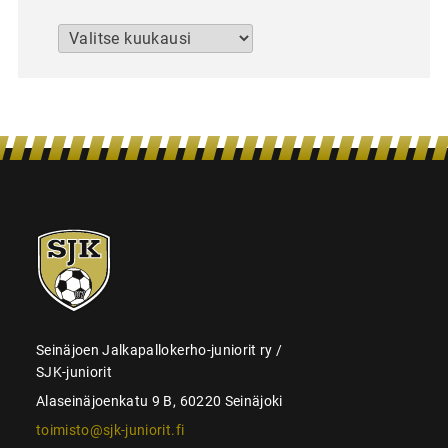
Arkistot
SJK-
juniorit
Seinäjoen Jalkapallokerho-juniorit ry /
SJK-juniorit
Alaseinäjoenkatu 9 B, 60220 Seinäjoki
toimisto@sjk-juniorit.fi