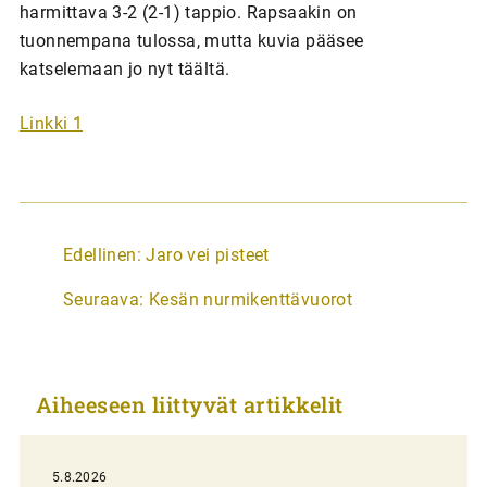
harmittava 3-2 (2-1) tappio. Rapsaakin on
tuonnempana tulossa, mutta kuvia pääsee
katselemaan jo nyt täältä.
Linkki 1
A
Edellinen:
Jaro vei pisteet
r
Seuraava:
Kesän nurmikenttävuorot
t
i
k
Aiheeseen liittyvät artikkelit
k
e
l
5.8.2026