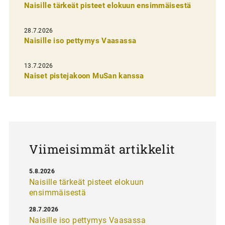
Naisille tärkeät pisteet elokuun ensimmäisestä
i
e
28.7.2026
n
Naisille iso pettymys Vaasassa
s
13.7.2026
e
Naiset pistejakoon MuSan kanssa
l
a
u
s
Viimeisimmät artikkelit
5.8.2026
Naisille tärkeät pisteet elokuun
ensimmäisestä
28.7.2026
Naisille iso pettymys Vaasassa