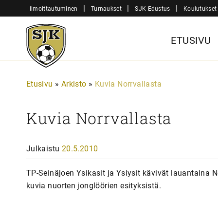
Siirry
|
|
|
Ilmoittautuminen
Turnaukset
SJK-Edustus
Koulutukset
sisältöön
Sjk-
ETUSIVU
Juniorit
Etusivu
»
Arkisto
»
Kuvia Norrvallasta
Kuvia Norrvallasta
Julkaistu
20.5.2010
TP-Seinäjoen Ysikasit ja Ysiysit kävivät lauantaina 
kuvia nuorten jonglöörien esityksistä.