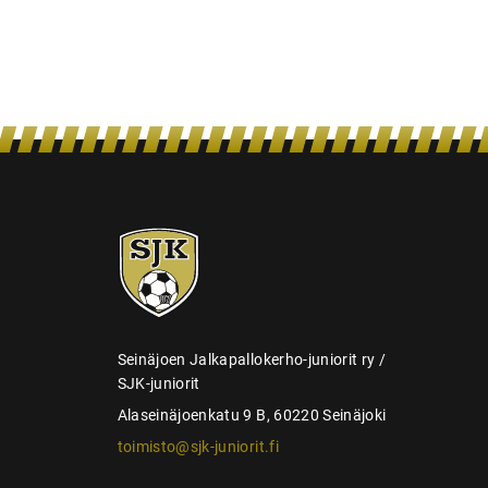
a
u
s
SJK-
juniorit
Seinäjoen Jalkapallokerho-juniorit ry /
SJK-juniorit
Alaseinäjoenkatu 9 B, 60220 Seinäjoki
toimisto@sjk-juniorit.fi