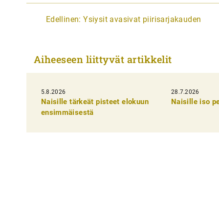
A
Edellinen:
Ysiysit avasivat piirisarjakauden
r
t
Aiheeseen liittyvät artikkelit
i
k
5.8.2026
k
28.7.2026
Naisille tärkeät pisteet elokuun
Naisille iso 
e
ensimmäisestä
l
i
e
n
s
e
l