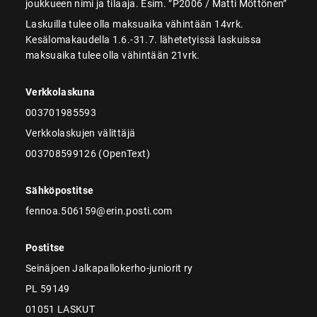
joukkueen nimi ja tilaaja. Esim. ”P2006 / Matti Möttönen”
Laskuilla tulee olla maksuaika vähintään 14vrk.
Kesälomakaudella 1.6.-31.7. lähetetyissä laskuissa
maksuaika tulee olla vähintään 21vrk.
Verkkolaskuna
003701985593
Verkkolaskujen välittäjä
003708599126 (OpenText)
Sähköpostitse
fennoa.506159@erin.posti.com
Postitse
Seinäjoen Jalkapallokerho-juniorit ry
PL 59149
01051 LASKUT