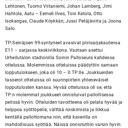
Lehtonen, Tuomo Viitaniemi, Johan Lamberg, Jimi
Hahtola, Aatu – Eemeli Ilves, Toni Ketola, Otto
Isokangas, Claude Köykkäri, Jussi Petäjävirta ja Joona
Salo.
TP-Seinäjoen 99-syntyneet avasivat piirisarjakautensa
E11 – sarjassa keskiviikkona. Vastaan asettui
Urheilutalon stadionilla Soinin Palloseura kahdessa
ottelussa. Molemmissa otteluissa päädyttiin samaan
lopputulokseen, joka oli 10 – 0 TP:lle. Joukkueiden
tasoerot otteluissa oli suurinpiirtein yhteneväiset
lopputulosten kanssa. Hyvää otteluissa oli se, että
TP:n molemmat joukkueet onnistuivat pallollisessa
pelissä hyvin. Otteluiden tavoitteena oli pelata hyvää ja
helppoa syöttöpeliä, välttää roiskimista ja liikkua
kentällä pallottomana niin, että kaverilla on
mahdollisuus syöttää. Näissä onnistuttiin varsin hyvin