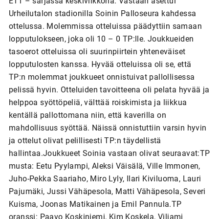
E11 – sarjassa keskiviikkona. Vastaan asettui
Urheilutalon stadionilla Soinin Palloseura kahdessa
ottelussa. Molemmissa otteluissa päädyttiin samaan
lopputulokseen, joka oli 10 – 0 TP:lle. Joukkueiden
tasoerot otteluissa oli suurinpiirtein yhteneväiset
lopputulosten kanssa. Hyvää otteluissa oli se, että
TP:n molemmat joukkueet onnistuivat pallollisessa
pelissä hyvin. Otteluiden tavoitteena oli pelata hyvää ja
helppoa syöttöpeliä, välttää roiskimista ja liikkua
kentällä pallottomana niin, että kaverilla on
mahdollisuus syöttää. Näissä onnistuttiin varsin hyvin
ja ottelut olivat pelillisesti TP:n täydellistä
hallintaa.Joukkueet Soinia vastaan olivat seuraavat:TP
musta: Eetu Pyylampi, Aleksi Väisälä, Ville Immonen,
Juho-Pekka Saariaho, Miro Lyly, Ilari Kiviluoma, Lauri
Pajumäki, Jussi Vähäpesola, Matti Vähäpesola, Severi
Kuisma, Joonas Matikainen ja Emil Pannula.TP
oranssi: Paavo Koskiniemi, Kim Koskela, Viljami