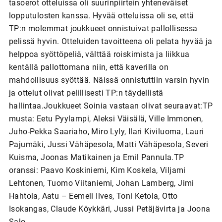
tasoerot otteluissa oli suurinpiirtein yhteneväiset
lopputulosten kanssa. Hyvää otteluissa oli se, että
TP:n molemmat joukkueet onnistuivat pallollisessa
pelissä hyvin. Otteluiden tavoitteena oli pelata hyvää ja
helppoa syöttöpeliä, välttää roiskimista ja liikkua
kentällä pallottomana niin, että kaverilla on
mahdollisuus syöttää. Näissä onnistuttiin varsin hyvin
ja ottelut olivat pelillisesti TP:n täydellistä
hallintaa.Joukkueet Soinia vastaan olivat seuraavat:TP
musta: Eetu Pyylampi, Aleksi Väisälä, Ville Immonen,
Juho-Pekka Saariaho, Miro Lyly, Ilari Kiviluoma, Lauri
Pajumäki, Jussi Vähäpesola, Matti Vähäpesola, Severi
Kuisma, Joonas Matikainen ja Emil Pannula.TP
oranssi: Paavo Koskiniemi, Kim Koskela, Viljami
Lehtonen, Tuomo Viitaniemi, Johan Lamberg, Jimi
Hahtola, Aatu – Eemeli Ilves, Toni Ketola, Otto
Isokangas, Claude Köykkäri, Jussi Petäjävirta ja Joona
Salo.