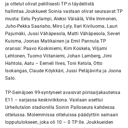
ja ottelut olivat pelillisesti TP:n täydellistä
hallintaa.Joukkueet Soinia vastaan olivat seuraavat:TP
musta: Eetu Pyylampi, Aleksi Väisälä, Ville Immonen,
Juho-Pekka Saariaho, Miro Lyly, Ilari Kiviluoma, Lauri
Pajumäki, Jussi Vähäpesola, Matti Vähäpesola, Severi
Kuisma, Joonas Matikainen ja Emil Pannula.TP
oranssi: Paavo Koskiniemi, Kim Koskela, Viljami
Lehtonen, Tuomo Viitaniemi, Johan Lamberg, Jimi
Hahtola, Aatu – Eemeli Ilves, Toni Ketola, Otto
Isokangas, Claude Köykkäri, Jussi Petäjävirta ja Joona
Salo.
TP-Seinäjoen 99-syntyneet avasivat piirisarjakautensa
E11 – sarjassa keskiviikkona. Vastaan asettui
Urheilutalon stadionilla Soinin Palloseura kahdessa
ottelussa. Molemmissa otteluissa päädyttiin samaan
lopputulokseen, joka oli 10 – 0 TP:lle. Joukkueiden