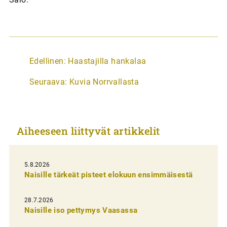
A
Edellinen:
Haastajilla hankalaa
r
Seuraava:
Kuvia Norrvallasta
t
i
k
Aiheeseen liittyvät artikkelit
k
e
l
5.8.2026
Naisille tärkeät pisteet elokuun ensimmäisestä
i
e
28.7.2026
n
Naisille iso pettymys Vaasassa
s