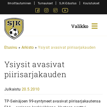
Siirry
|
|
|
Ilmoittautuminen
Turnaukset
SJK-Edustus
Koulutukset
sisältöön
Facebook
Instagram
Twitter
Youtube
Sjk-
Juniorit
Etusivu
»
Arkisto
»
Ysiysit avasivat piirisarjakauden
Ysiysit avasivat
piirisarjakauden
Julkaistu
20.5.2010
TP-Seinäjoen 99-syntyneet avasivat piirisarjakautensa