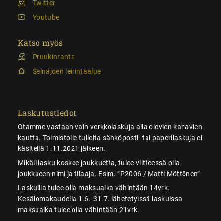
Twitter
Youtube
Katso myös
Pruukinranta
Seinäjoen leirintäalue
Laskutustiedot
Otamme vastaan vain verkkolaskuja alla olevien kanavien
kautta. Toimistolle tulleita sähköposti- tai paperilaskuja ei
käsitellä 1.11.2021 jälkeen.
Mikäli lasku koskee joukkuetta, tulee viitteessä olla
joukkueen nimi ja tilaaja. Esim. ”P2006 / Matti Möttönen”
Laskuilla tulee olla maksuaika vähintään 14vrk.
Kesälomakaudella 1.6.-31.7. lähetetyissä laskuissa
maksuaika tulee olla vähintään 21vrk.