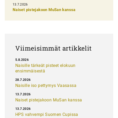
13.7.2026
e
Naiset pistejakoon MuSan kanssa
l
a
u
s
Viimeisimmät artikkelit
5.8.2026
Naisille tärkeät pisteet elokuun
ensimmäisestä
28.7.2026
Naisille iso pettymys Vaasassa
13.7.2026
Naiset pistejakoon MuSan kanssa
13.7.2026
HPS vahvempi Suomen Cupissa